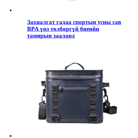
Захиалгат гадаа спортын усны сав
BPA үнэ төлбөргүй биеийн
тамирын зааланд