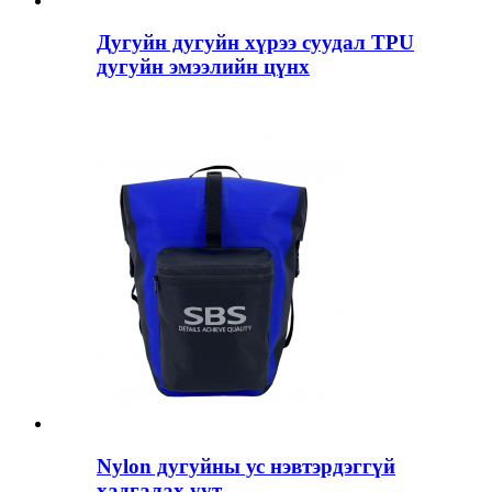
Дугуйн дугуйн хүрээ суудал TPU
дугуйн эмээлийн цүнх
Nylon дугуйны ус нэвтэрдэггүй
хадгалах уут