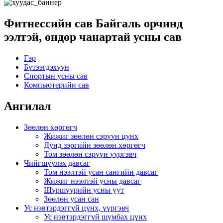
Фитнессийн сав Байгаль орчинд
ээлтэй, өндөр чанартай усны сав
Гэр
Бүтээгдэхүүн
Спортын усны сав
Компьютерийн сав
Ангилал
Зөөлөн хөргөгч
Жижиг зөөлөн сэрүүн цүнх
Дунд зэргийн зөөлөн хөргөгч
Том зөөлөн сэрүүн үүргэвч
Чийгшүүлэх давсаг
Том нээлтэй усан сангийн давсаг
Жижиг нээлтэй усны давсаг
Шүршүүрийн усны уут
Зөөлөн усан сан
Ус нэвтэрдэггүй цүнх, үүргэвч
Ус нэвтэрдэггүй шумбах цүнх