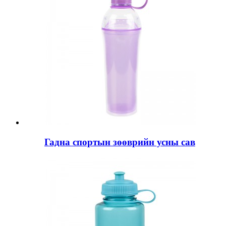
Гадна спортын зөөврийн усны сав