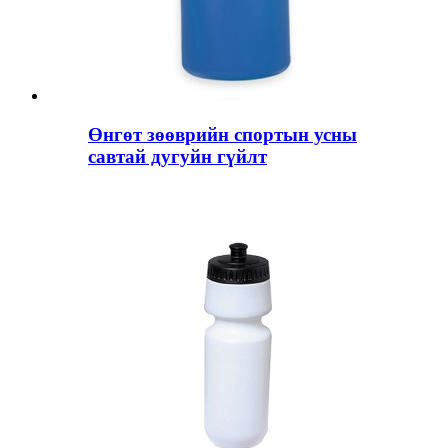
Өнгөт зөөврийн спортын усны
савтай дугуйн гүйлт