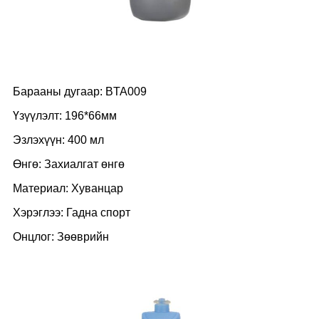
Барааны дугаар: BTA009
Үзүүлэлт: 196*66мм
Эзлэхүүн: 400 мл
Өнгө: Захиалгат өнгө
Материал: Хуванцар
Хэрэглээ: Гадна спорт
Онцлог: Зөөврийн