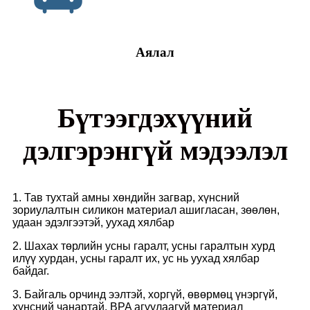
Аялал
Бүтээгдэхүүний
дэлгэрэнгүй мэдээлэл
1. Тав тухтай амны хөндийн загвар, хүнсний
зориулалтын силикон материал ашигласан, зөөлөн,
удаан эдэлгээтэй, уухад хялбар
2. Шахах төрлийн усны гаралт, усны гаралтын хурд
илүү хурдан, усны гаралт их, ус нь уухад хялбар
байдаг.
3. Байгаль орчинд ээлтэй, хоргүй, өвөрмөц үнэргүй,
хүнсний чанартай, BPA агуулаагүй материал