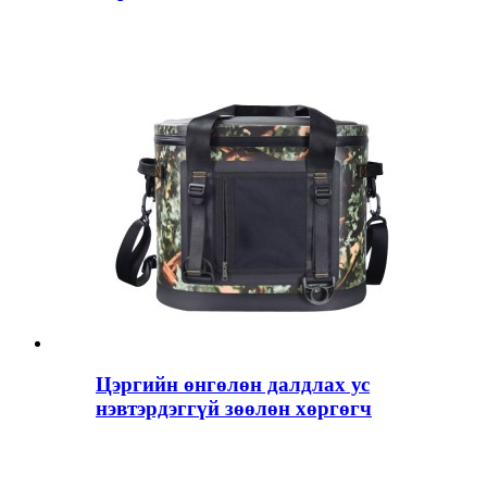
Цэргийн өнгөлөн далдлах ус
нэвтэрдэггүй зөөлөн хөргөгч