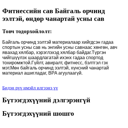
Фитнессийн сав Байгаль орчинд
ээлтэй, өндөр чанартай усны сав
Товч тодорхойлолт:
Байгаль орчинд ээлтэй материалаар хийгдсэн гадаа
спортын усны сав нь энгийн усны савнаас хөнгөн, авч
явахад хялбар, хэрэглэхэд хялбар байдаг.Түргэн
чийгшүүлэх шаардлагатай ихэнх гадаа спортод
тохиромжтой.Гүйлт, авиралт, фитнесс, бэлтгэл гэх
мэт.Мөн байгаль орчинд ээлтэй, хүнсний чанартай
материал ашигладаг, BPA агуулаагүй.
Бидэн рүү имэйл илгээнэ үү
Бүтээгдэхүүний дэлгэрэнгүй
Бүтээгдэхүүний шошго