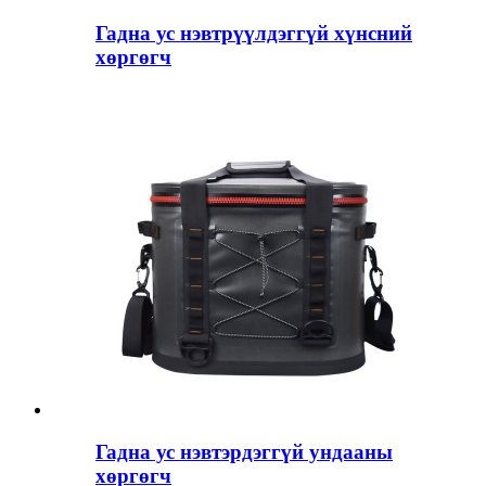
Гадна ус нэвтрүүлдэггүй хүнсний
хөргөгч
Гадна ус нэвтэрдэггүй ундааны
хөргөгч