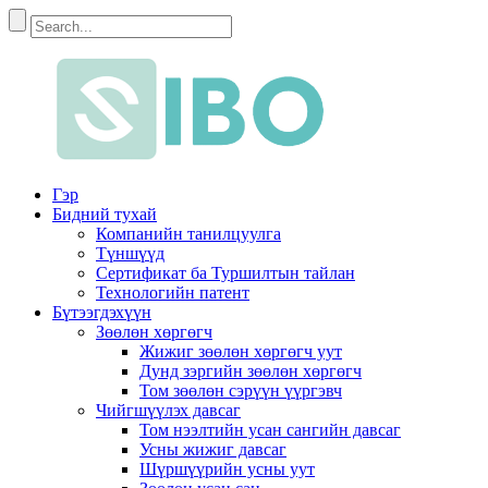
Гэр
Бидний тухай
Компанийн танилцуулга
Түншүүд
Сертификат ба Туршилтын тайлан
Технологийн патент
Бүтээгдэхүүн
Зөөлөн хөргөгч
Жижиг зөөлөн хөргөгч уут
Дунд зэргийн зөөлөн хөргөгч
Том зөөлөн сэрүүн үүргэвч
Чийгшүүлэх давсаг
Том нээлтийн усан сангийн давсаг
Усны жижиг давсаг
Шүршүүрийн усны уут