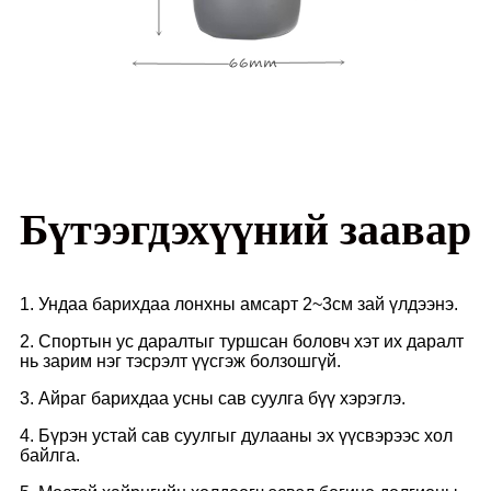
Бүтээгдэхүүний заавар
1. Ундаа барихдаа лонхны амсарт 2~3см зай үлдээнэ.
2. Спортын ус даралтыг туршсан боловч хэт их даралт
нь зарим нэг тэсрэлт үүсгэж болзошгүй.
3. Айраг барихдаа усны сав суулга бүү хэрэглэ.
4. Бүрэн устай сав суулгыг дулааны эх үүсвэрээс хол
байлга.