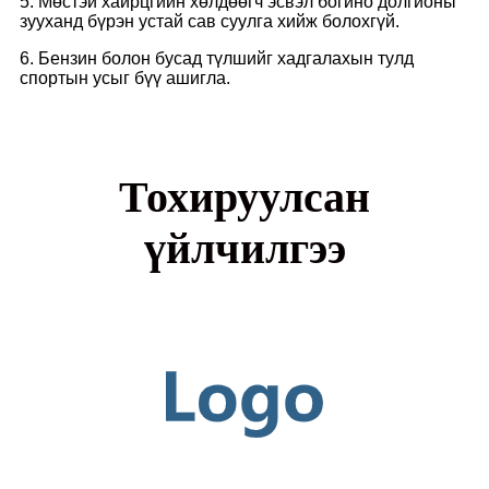
5. Мөстэй хайрцгийн хөлдөөгч эсвэл богино долгионы
зууханд бүрэн устай сав суулга хийж болохгүй.
6. Бензин болон бусад түлшийг хадгалахын тулд
спортын усыг бүү ашигла.
Тохируулсан
үйлчилгээ