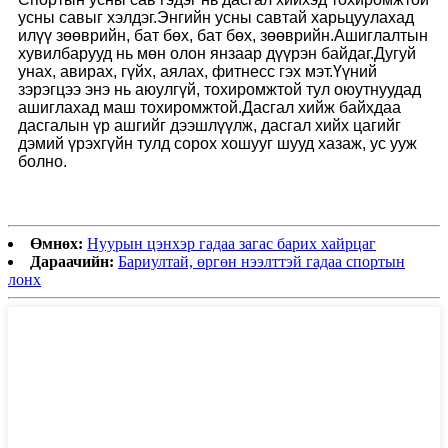
усны савыг хэлдэг.Энгийн усны савтай харьцуулахад
илүү зөөврийн, бат бөх, бат бөх, зөөврийн.Ашиглалтын
хувилбарууд нь мөн олон янзаар дүүрэн байдаг.Дугуй
унах, авирах, гүйх, аялах, фитнесс гэх мэт.Үүний
зэрэгцээ энэ нь аюулгүй, тохиромжтой тул оюутнуудад
ашиглахад маш тохиромжтой.Дасгал хийж байхдаа
дасгалын үр ашгийг дээшлүүлж, дасгал хийх цагийг
дэмий үрэхгүйн тулд сорох хошууг шууд хазаж, ус ууж
болно.
Өмнөх:
Нуурын цэнхэр гадаа загас барих хайрцаг
Дараачийн:
Бариултай, өргөн нээлттэй гадаа спортын
лонх