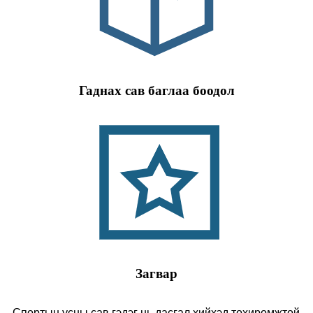
Гаднах сав баглаа боодол
Загвар
Спортын усны сав гэдэг нь дасгал хийхэд тохиромжтой