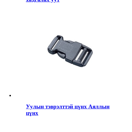
Уулын тэврэлттэй цүнх Аяллын
цүнх