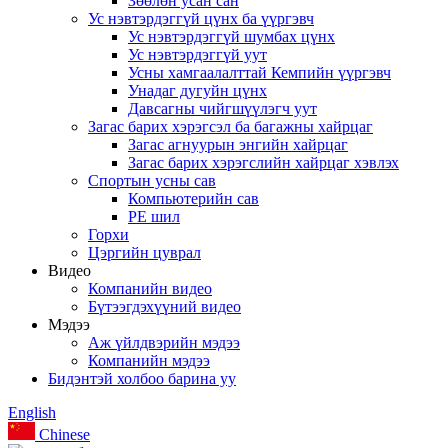
Зөөлөн усан сан
Ус нэвтэрдэггүй цүнх ба үүргэвч
Ус нэвтэрдэггүй шумбах цүнх
Ус нэвтэрдэггүй уут
Усны хамгаалалттай Кемпийн үүргэвч
Унадаг дугуйн цүнх
Давсагны чийгшүүлэгч уут
Загас барих хэрэгсэл ба багажны хайрцаг
Загас агнуурын энгийн хайрцаг
Загас барих хэрэгслийн хайрцаг хэвлэх
Спортын усны сав
Компьютерийн сав
PE шил
Горхи
Цэргийн цуврал
Видео
Компанийн видео
Бүтээгдэхүүний видео
Мэдээ
Аж үйлдвэрийн мэдээ
Компанийн мэдээ
Бидэнтэй холбоо барина уу
English
Chinese