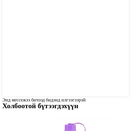
Энд мессежээ бичээд бидэнд илгээгээрэй
Холбоотой бүтээгдэхүүн