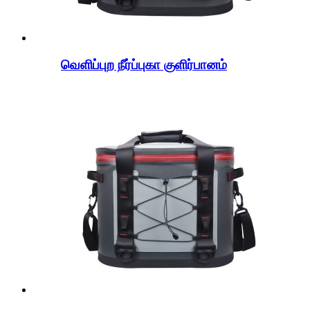
வெளிப்புற நீர்ப்புகா குளிர்பானம்