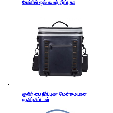
கேம்பிங் ஐஸ் கூலர் நீர்ப்புகா
குளிர் பை நீர்ப்புகா மென்மையான
குளிர்விப்பான்