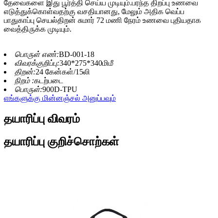
தேவைகளை இது பூர்த்தி செய்ய முடியும்.பரந்த திறப்பு உணவை
எடுத்துக்கொள்வதற்கு வசதியானது, மேலும் அதிக வெப்ப
பாதுகாப்பு செயல்திறன் சுமார் 72 மணி நேரம் உணவை புதியதாக
வைத்திருக்க முடியும்.
பொருள் எண்:
BD-001-18
விவரக்குறிப்பு:
340*275*340மிமீ
திறன்:
24 கேன்கள்/15லி
நிறம் :
கடற்படை
பொருள்:
900D-TPU
எங்களுக்கு மின்னஞ்சல் அனுப்பவும்
தயாரிப்பு விவரம்
தயாரிப்பு குறிச்சொற்கள்