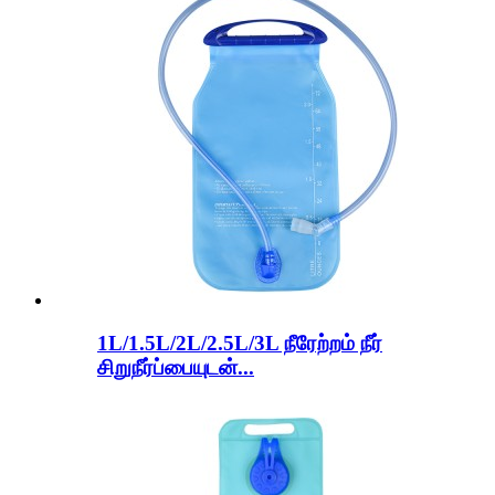
1L/1.5L/2L/2.5L/3L நீரேற்றம் நீர்
சிறுநீர்ப்பையுடன்...