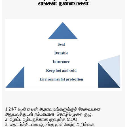
எங்கள் நன்மைகள்
1:24/7 ஆன்லைன் ஆதரவு.உங்களுக்குத் தேவையான
அனுபவத்துடன் நம்பகமான, தொழில்முறை குழு.
2: ஆரம்ப ஆர்டருக்கான குறைந்த MOQ.
3: தொடர்ச்சியான ஒழுங்கு முன்னேற்ற அறிக்கை.