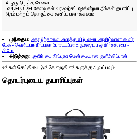
4: ஒரு நிறுத்த சேவை
5:0EM ODM சேவைகள் வரவேற்கப்படுகின்றன.நீங்கள் தயாரிப்பு
நிறம் மற்றும் தொகுப்பை தனிப்பயனாக்கலாம்
முந்தைய:
தொழிற்சாலை மொத்த விற்பனை நெகிழ்வான கூலர்
பேக் - வெளிப்புற நீர்ப்புகா போர்ட்டபிள் உருமறைப்பு குளிர்ச்சி பை -
சிபோ
அடுத்தது:
குளிர் பை நீர்ப்புகா மென்மையான குளிர்விப்பான்
உங்கள் செய்தியை இங்கே எழுதி எங்களுக்கு அனுப்பவும்
தொடர்புடைய தயாரிப்புகள்