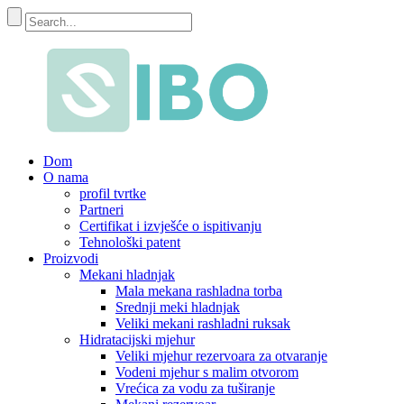
Dom
O nama
profil tvrtke
Partneri
Certifikat i izvješće o ispitivanju
Tehnološki patent
Proizvodi
Mekani hladnjak
Mala mekana rashladna torba
Srednji meki hladnjak
Veliki mekani rashladni ruksak
Hidratacijski mjehur
Veliki mjehur rezervoara za otvaranje
Vodeni mjehur s malim otvorom
Vrećica za vodu za tuširanje