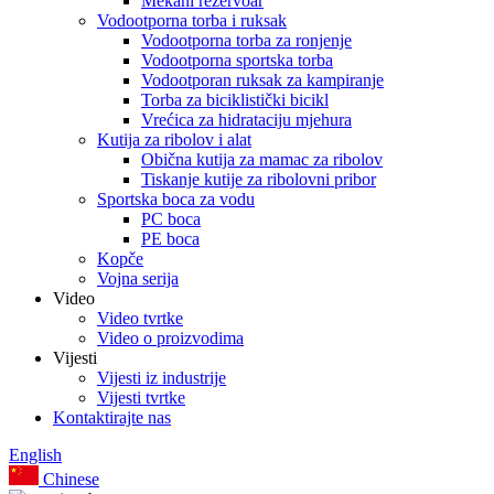
Mekani rezervoar
Vodootporna torba i ruksak
Vodootporna torba za ronjenje
Vodootporna sportska torba
Vodootporan ruksak za kampiranje
Torba za biciklistički bicikl
Vrećica za hidrataciju mjehura
Kutija za ribolov i alat
Obična kutija za mamac za ribolov
Tiskanje kutije za ribolovni pribor
Sportska boca za vodu
PC boca
PE boca
Kopče
Vojna serija
Video
Video tvrtke
Video o proizvodima
Vijesti
Vijesti iz industrije
Vijesti tvrtke
Kontaktirajte nas
English
Chinese