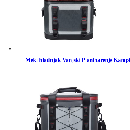
Meki hladnjak Vanjski Planinarenje Kampi