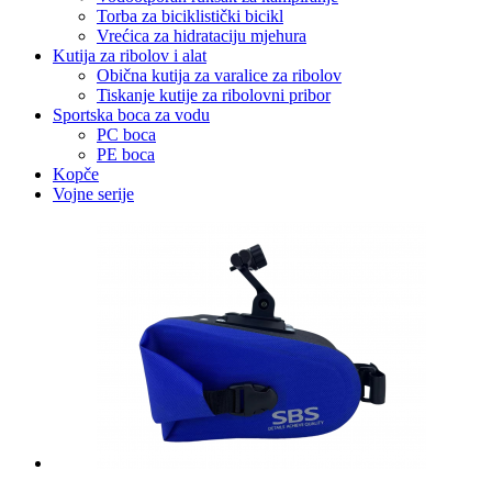
Torba za biciklistički bicikl
Vrećica za hidrataciju mjehura
Kutija za ribolov i alat
Obična kutija za varalice za ribolov
Tiskanje kutije za ribolovni pribor
Sportska boca za vodu
PC boca
PE boca
Kopče
Vojne serije