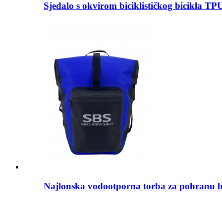
Sjedalo s okvirom biciklističkog bicikla TPU
Najlonska vodootporna torba za pohranu b