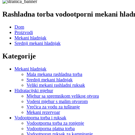
Rashladna torba vodootporni mekani hlad
Dom
Proizvodi
Mekani hladnjak
Srednji mekani hladnjak
Kategorije
Mekani hladnjak
Mala mekana rashladna torba
Srednji mekani hladnjak
Veliki mekani rashladni ruksak
Hidratacijski mjehur
Mjehur sa spremnikom velikog otvora
Vodeni mjehur s malim otvorom
Vrećica za vodu za tuširanje
Mekani rezervoar
Vodootporna torba i ruksak
Vodootporna torba za ronjenje
Vodootporna platna torba
Vodootporan ruksak za kampiranje