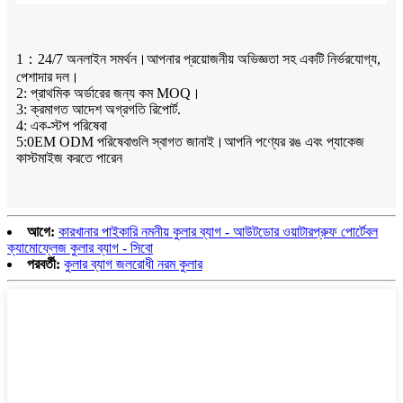
1：24/7 অনলাইন সমর্থন।আপনার প্রয়োজনীয় অভিজ্ঞতা সহ একটি নির্ভরযোগ্য,
পেশাদার দল।
2: প্রাথমিক অর্ডারের জন্য কম MOQ।
3: ক্রমাগত আদেশ অগ্রগতি রিপোর্ট.
4: এক-স্টপ পরিষেবা
5:0EM ODM পরিষেবাগুলি স্বাগত জানাই।আপনি পণ্যের রঙ এবং প্যাকেজ
কাস্টমাইজ করতে পারেন
আগে:
কারখানার পাইকারি নমনীয় কুলার ব্যাগ - আউটডোর ওয়াটারপ্রুফ পোর্টেবল
ক্যামোফ্লেজ কুলার ব্যাগ - সিবো
পরবর্তী:
কুলার ব্যাগ জলরোধী নরম কুলার