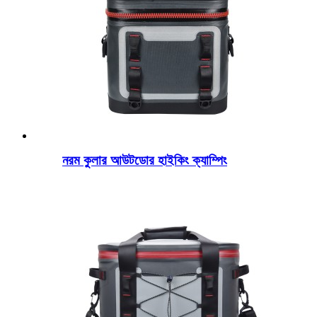
নরম কুলার আউটডোর হাইকিং ক্যাম্পিং