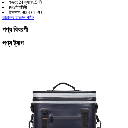
ক্ষমতা:
24 ক্যান/15 লি
রঙ:
নৌবাহিনী
উপাদান :
900D-TPU
আমাদের ইমেইল পাঠান
পণ্য বিবরণী
পণ্য ট্যাগ