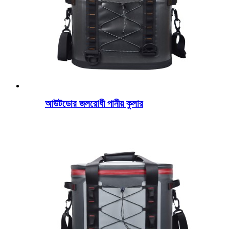
আউটডোর জলরোধী পানীয় কুলার