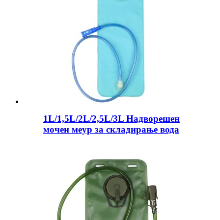
1L/1,5L/2L/2,5L/3L Надворешен
мочен меур за складирање вода