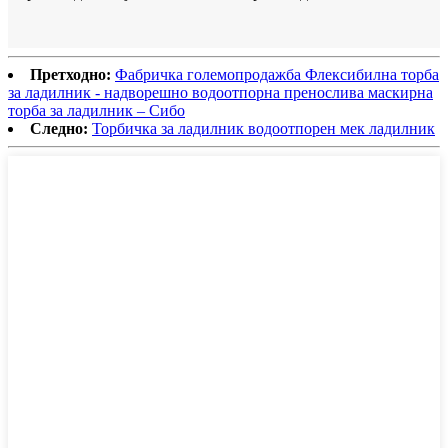
Претходно:
Фабричка големопродажба Флексибилна торба
за ладилник - надворешно водоотпорна пренослива маскирна
торба за ладилник – Сибо
Следно:
Торбичка за ладилник водоотпорен мек ладилник