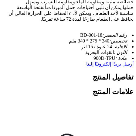
خصائصه متينة ومقاومة للماء ومقاومة للتسرب ويسهل
حملها.يمكن أن تلبي احتياجات حمل المبردات.الفتحة الواسعة
مناسبة لأخذ الطعام ، ويمكن لأداء الحفاظ على الحرارة العالي أن
يحافظ على الطعام طازجًا لمدة 72 ساعة تقريبًا.
رقم العنصر:
BD-001-18
تخصيص:
340 * 275 * 340 ملم
الاهلية :
24 عبوة / 15 لتر
اللون :
القوات البحرية
مادة :
900D-TPU
أرسل بريدًا إلكترونيًا إلينا
تفاصيل المنتج
علامات المنتج