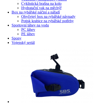
Cyklistická brašna na kolo
Hydratační vak na měchýř
Box na rybářské náčiní a nářadí
Obyčejný box na rybářské návnady
Potisk krabice na rybářské potřeby
Sportovní láhev na vodu
PC láhev
PE láhev
Spony
Vojenský seriál