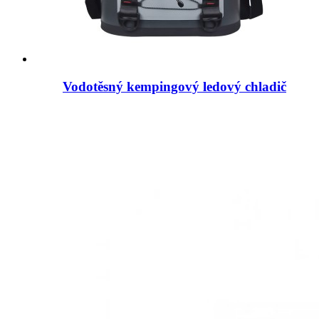
Vodotěsný kempingový ledový chladič