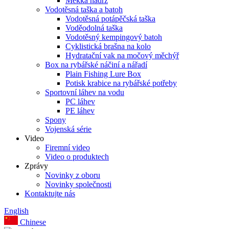
Měkká nádrž
Vodotěsná taška a batoh
Vodotěsná potápěčská taška
Voděodolná taška
Vodotěsný kempingový batoh
Cyklistická brašna na kolo
Hydratační vak na močový měchýř
Box na rybářské náčiní a nářadí
Plain Fishing Lure Box
Potisk krabice na rybářské potřeby
Sportovní láhev na vodu
PC láhev
PE láhev
Spony
Vojenská série
Video
Firemní video
Video o produktech
Zprávy
Novinky z oboru
Novinky společnosti
Kontaktujte nás
English
Chinese