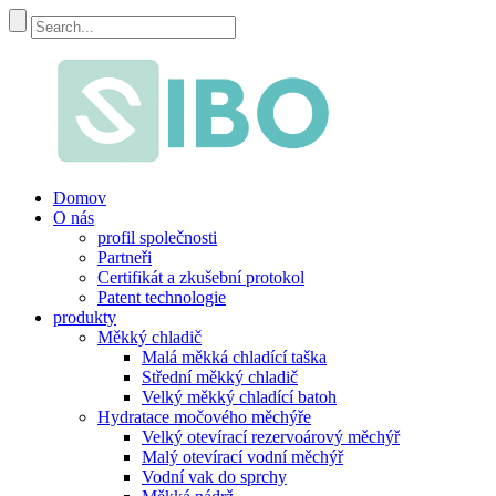
Domov
O nás
profil společnosti
Partneři
Certifikát a zkušební protokol
Patent technologie
produkty
Měkký chladič
Malá měkká chladící taška
Střední měkký chladič
Velký měkký chladící batoh
Hydratace močového měchýře
Velký otevírací rezervoárový měchýř
Malý otevírací vodní měchýř
Vodní vak do sprchy