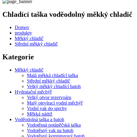
Chladící taška voděodolný měkký chladič
Domov
produkty
Měkký chladič
Střední měkký chladič
Kategorie
Měkký chladič
Malá měkká chladící taška
Střední měkký chladič
Velký měkký chladící batoh
Hydratační měchýř
Velký otvor rezervoáru
Malý otevírací vodní měchýř
Vodní vak do sprchy
Měkká nádrž
Voděodolná taška a batoh
Vodotěsná potápěčská taška
Vodotěsný vak na batoh
Vodotěsný kempingový batoh