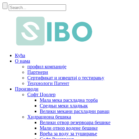
Кућа
О нама
профил компаније
Партнери
Сертификат и извештај о тестирању
Тецхнологи Патент
Производи
Софт Цоолер
Мала мека расхладна торба
Средњи меки хладњак
Велики мекани расхладни ранац
Хидрациона бешика
Велики отвор резервоара бешике
Мали отвор водене бешике
Врећа за воду за туширање