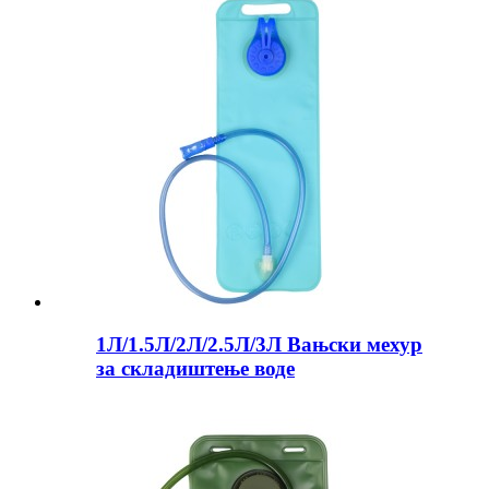
1Л/1.5Л/2Л/2.5Л/3Л Вањски мехур
за складиштење воде