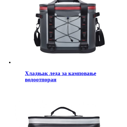
Хладњак леда за камповање
водоотпоран