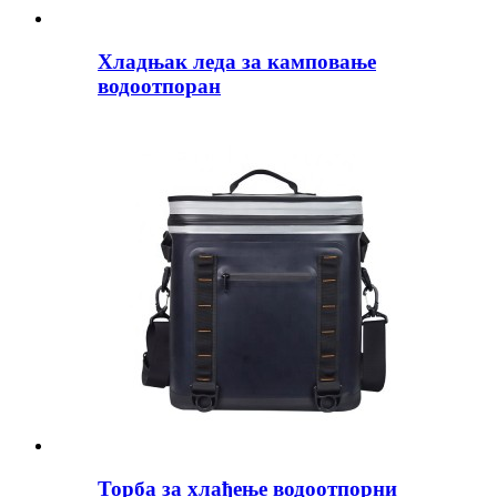
Хладњак леда за камповање
водоотпоран
Торба за хлађење водоотпорни