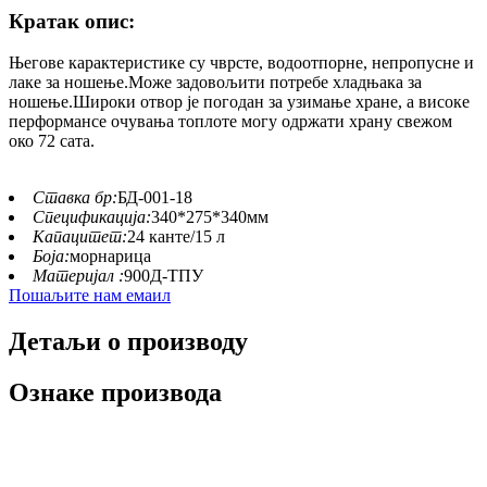
Кратак опис:
Његове карактеристике су чврсте, водоотпорне, непропусне и
лаке за ношење.Може задовољити потребе хладњака за
ношење.Широки отвор је погодан за узимање хране, а високе
перформансе очувања топлоте могу одржати храну свежом
око 72 сата.
Ставка бр:
БД-001-18
Спецификација:
340*275*340мм
Капацитет:
24 канте/15 л
Боја:
морнарица
Материјал :
900Д-ТПУ
Пошаљите нам емаил
Детаљи о производу
Ознаке производа