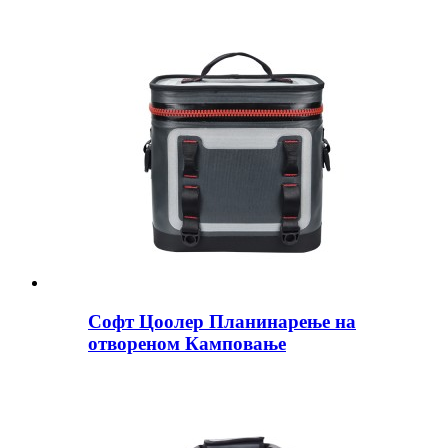
Софт Цоолер Планинарење на
отвореном Камповање