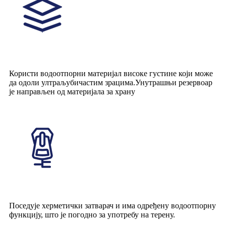
Користи водоотпорни материјал високе густине који може
да одоли ултраљубичастим зрацима.Унутрашњи резервоар
је направљен од материјала за храну
Поседује херметички затварач и има одређену водоотпорну
функцију, што је погодно за употребу на терену.