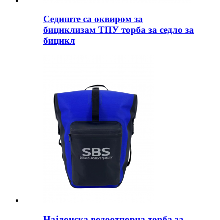
Седиште са оквиром за
бициклизам ТПУ торба за седло за
бицикл
Најлонска водоотпорна торба за