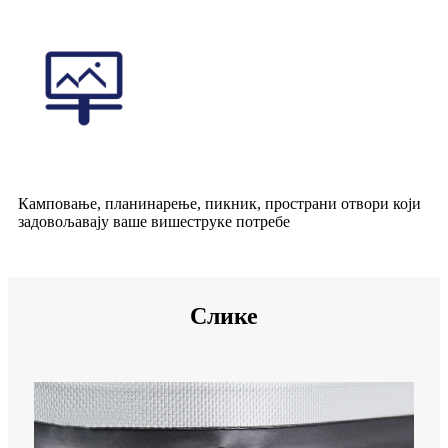
Камповање, планинарење, пикник, пространи отвори који
задовољавају ваше вишеструке потребе
Слике