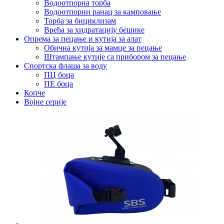
Водоотпорна торба
Водоотпорни ранац за камповање
Торба за бициклизам
Врећа за хидратацију бешике
Опрема за пецање и кутија за алат
Обична кутија за мамце за пецање
Штампање кутије са прибором за пецање
Спортска флаша за воду
ПЦ боца
ПЕ боца
Копче
Војне серије