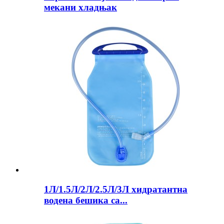
мекани хладњак
1Л/1.5Л/2Л/2.5Л/3Л хидратантна
водена бешика са...