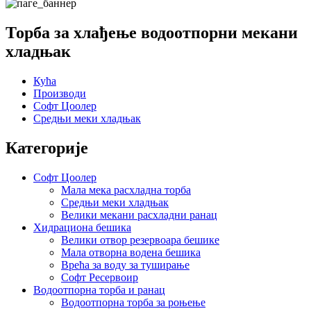
Торба за хлађење водоотпорни мекани
хладњак
Кућа
Производи
Софт Цоолер
Средњи меки хладњак
Категорије
Софт Цоолер
Мала мека расхладна торба
Средњи меки хладњак
Велики мекани расхладни ранац
Хидрациона бешика
Велики отвор резервоара бешике
Мала отворна водена бешика
Врећа за воду за туширање
Софт Ресервоир
Водоотпорна торба и ранац
Водоотпорна торба за роњење