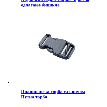
одлагање бицикла
Планинарска торба са копчом
Путна торба