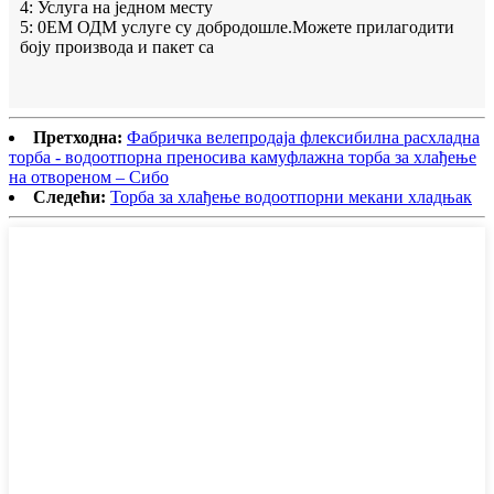
4: Услуга на једном месту
5: 0ЕМ ОДМ услуге су добродошле.Можете прилагодити
боју производа и пакет са
Претходна:
Фабричка велепродаја флексибилна расхладна
торба - водоотпорна преносива камуфлажна торба за хлађење
на отвореном – Сибо
Следећи:
Торба за хлађење водоотпорни мекани хладњак