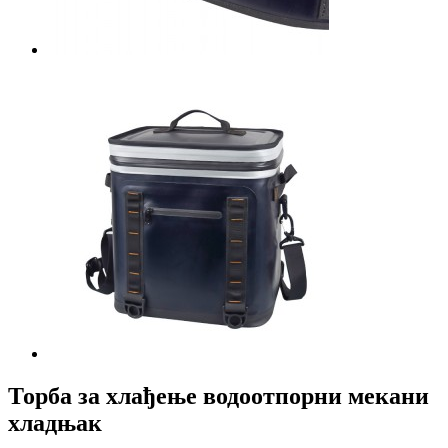
Торба за хлађење водоотпорни мекани
хладњак