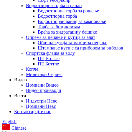
Софт Ресервоир
Водоотпорна торба и ранац
Водоотпорна торба за роњење
Водоотпорна торба
Водоотпоран ранац за камповање
Торба за бициклизам
Врећа за хидратацију бешике
Опрема за пецање и кутија за алат
Обична кутија за мамце за пецање
Штампање кутије са прибором за риболов
Спортска флаша за воду
ПЦ Боттле
ПЕ Боттле
Копче
Милитари Сериес
Видео
Цомпани Видео
Видео производи
Вести
Индустри Невс
Цомпани Невс
Контактирајте нас
English
Chinese