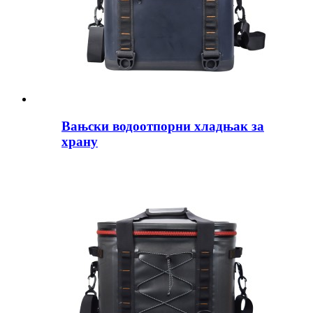
Вањски водоотпорни хладњак за
храну