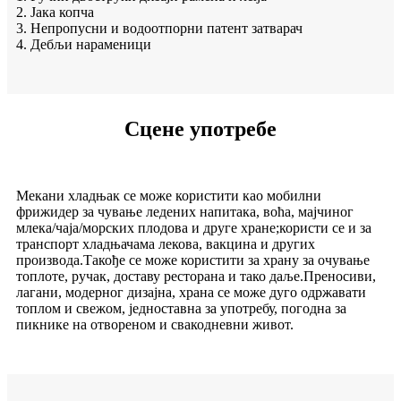
2. Јака копча
3. Непропусни и водоотпорни патент затварач
4. Дебљи нараменици
Сцене употребе
Мекани хладњак се може користити као мобилни
фрижидер за чување ледених напитака, воћа, мајчиног
млека/чаја/морских плодова и друге хране;користи се и за
транспорт хладњачама лекова, вакцина и других
производа.Такође се може користити за храну за очување
топлоте, ручак, доставу ресторана и тако даље.Преносиви,
лагани, модерног дизајна, храна се може дуго одржавати
топлом и свежом, једноставна за употребу, погодна за
пикнике на отвореном и свакодневни живот.