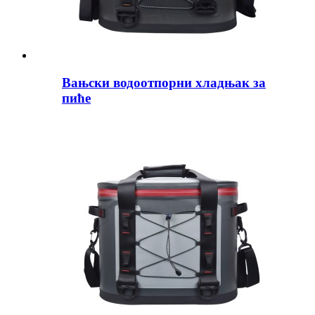
Вањски водоотпорни хладњак за
пиће