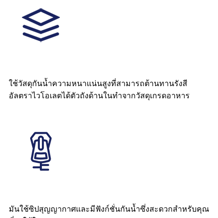
ใช้วัสดุกันน้ำความหนาแน่นสูงที่สามารถต้านทานรังสี
อัลตราไวโอเลตได้ตัวถังด้านในทำจากวัสดุเกรดอาหาร
มันใช้ซิปสุญญากาศและมีฟังก์ชั่นกันน้ำซึ่งสะดวกสำหรับคุณ