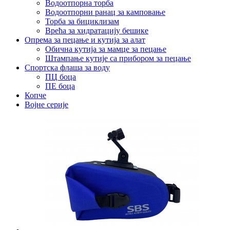
Водоотпорна торба
Водоотпорни ранац за камповање
Торба за бициклизам
Врећа за хидратацију бешике
Опрема за пецање и кутија за алат
Обична кутија за мамце за пецање
Штампање кутије са прибором за пецање
Спортска флаша за воду
ПЦ боца
ПЕ боца
Копче
Војне серије