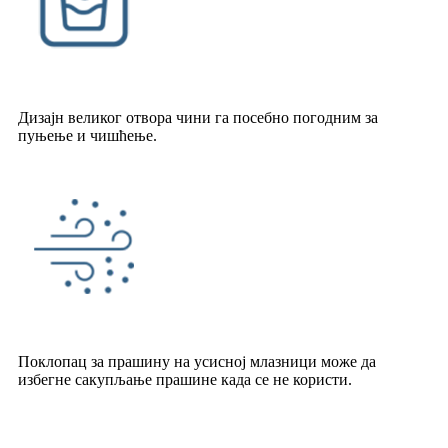
Дизајн великог отвора чини га посебно погодним за
пуњење и чишћење.
Поклопац за прашину на усисној млазници може да
избегне сакупљање прашине када се не користи.