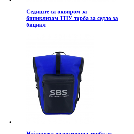
Седиште са оквиром за
бициклизам ТПУ торба за седло за
бицикл
Најлонска водоотпорна торба за