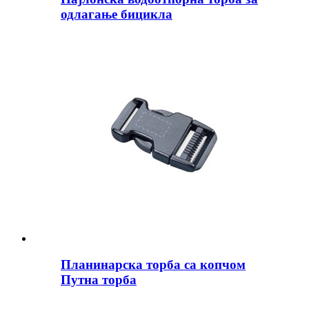
одлагање бицикла
Планинарска торба са копчом
Путна торба