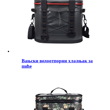
Вањски водоотпорни хладњак за
пиће