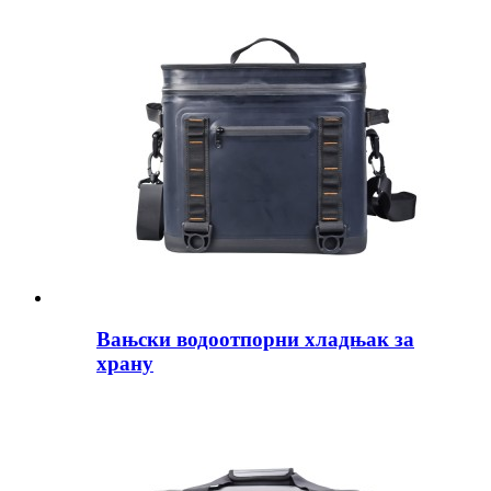
Вањски водоотпорни хладњак за
храну