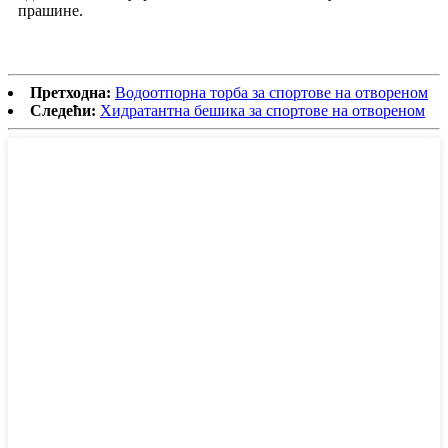
прашине.
Претходна:
Водоотпорна торба за спортове на отвореном
Следећи:
Хидратантна бешика за спортове на отвореном