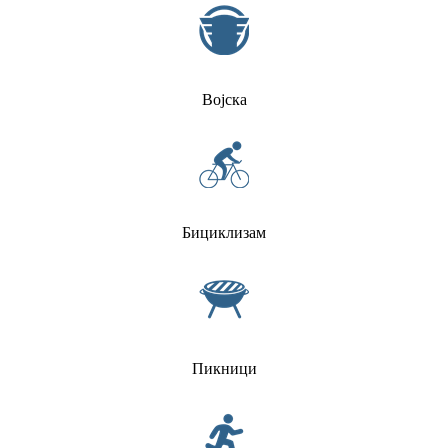
Војска
Бициклизам
Пикници