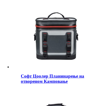
Софт Цоолер Планинарење на
отвореном Камповање