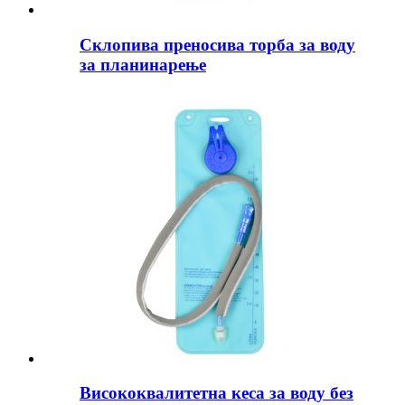
Склопива преносива торба за воду
за планинарење
Висококвалитетна кеса за воду без