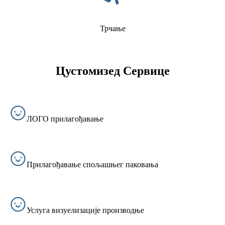
Трчање
Цустомизед Сервице
ЛОГО прилагођавање
Прилагођавање спољашњег паковања
Услуга визуелизације производње