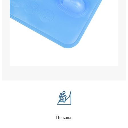
Пењање