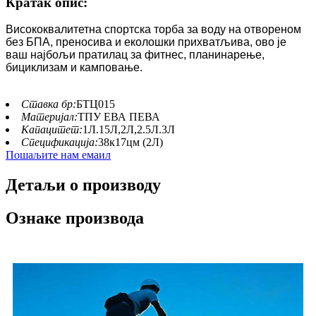
Кратак опис:
Висококвалитетна спортска торба за воду на отвореном
без БПА, преносива и еколошки прихватљива, ово је
ваш најбољи пратилац за фитнес, планинарење,
бициклизам и камповање.
Ставка бр:
БТЦ015
Материјал:
ТПУ ЕВА ПЕВА
Капацитет:
1Л.15Л,2Л,2.5Л.3Л
Спецификација:
38к17цм (2Л)
Пошаљите нам емаил
Детаљи о производу
Ознаке производа