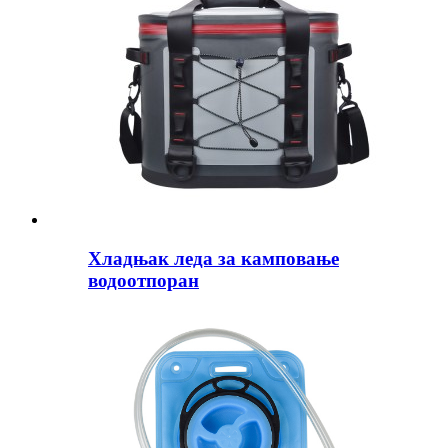
Хладњак леда за камповање
водоотпоран