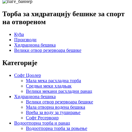
Торба за хидратацију бешике за спорт
на отвореном
Кућа
Производи
Хидрациона бешика
Велики отвор резервоара бешике
Категорије
Софт Цоолер
Мала мека расхладна торба
Средњи меки хладњак
Велики мекани расхладни ранац
Хидрациона бешика
Велики отвор резервоара бешике
Мала отворна водена бешика
Врећа за воду за туширање
Софт Ресервоир
Водоотпорна торба и ранац
Водоотпорна торба за роњење