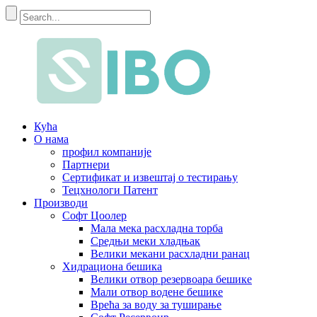
Кућа
О нама
профил компаније
Партнери
Сертификат и извештај о тестирању
Тецхнологи Патент
Производи
Софт Цоолер
Мала мека расхладна торба
Средњи меки хладњак
Велики мекани расхладни ранац
Хидрациона бешика
Велики отвор резервоара бешике
Мали отвор водене бешике
Врећа за воду за туширање