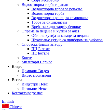
Софт Ресервоир
Водоотпорна торба и ранац
Водоотпорна торба за роњење
Водоотпорна торба
Водоотпоран ранац за камповање
Торба за бициклизам
Врећа за хидратацију бешике
Опрема за пецање и кутија за алат
Обична кутија за мамце за пецање
Штампање кутије са прибором за риболов
Спортска флаша за воду
ПЦ Боттле
ПЕ Боттле
Копче
Милитари Сериес
Видео
Цомпани Видео
Видео производи
Вести
Индустри Невс
Цомпани Невс
Контактирајте нас
English
Chinese