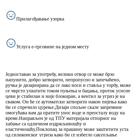
Прилагођавање узорка
Услуга е-трговине на једном месту
Једноставан за употребу, велики отвор се може брзо
напунити, добро затворити, непропусно и запечаћено,
ручка је дизајнирана да се лако носи и ставља у торбу, може
се чврсто ухватити током пуњења и бацања, проток усисне
цеви је стабилан и није блокиран, а вентил за угриз је на
сваком. Он ће се аутоматски затворити након пијења како
би се спречило цурење.Дизајн спољне скале запремине
омогућава вам да пратите унос воде и преосталу воду на
време.Направљен је од ТПУ материјала отпорног на
хабање са одличном издржљивошћу и
еластичношћу.Поклопац за прашину може заштитити уста
од силиконског угриза како би се избегло сакупљање