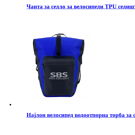
Чанта за седло за велосипеди TPU седиш
Најлон велосипед водоотпорна торба за