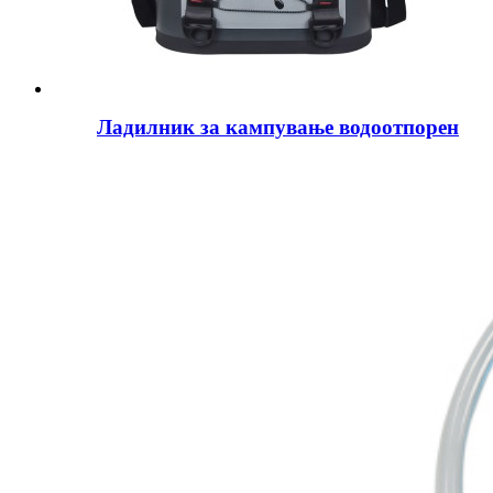
Ладилник за кампување водоотпорен