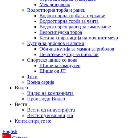
Мек резервоар
Водоотпорна торба и ранец
Водоотпорна торба за нуркање
Водоотпорна торба за чанта
Водоотпорен ранец за кампување
Велосипедска торба
Кеса за хидратација на мочниот меур
Кутија за риболов и алатки
Обична кутија за мамки за риболов
Печатење кутија за риболов
Спортско шише со вода
Шише за компјутер
Шише од ЈП
Токи
Воена серија
Видео
Видео на компанијата
Производи Видео
Вести
Вести од индустријата
Вести од компанијата
Контактирајте не
English