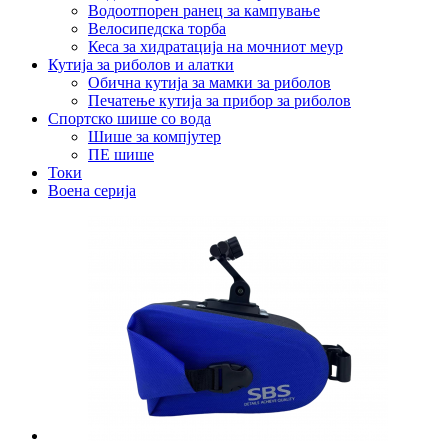
Водоотпорен ранец за кампување
Велосипедска торба
Кеса за хидратација на мочниот меур
Кутија за риболов и алатки
Обична кутија за мамки за риболов
Печатење кутија за прибор за риболов
Спортско шише со вода
Шише за компјутер
ПЕ шише
Токи
Воена серија