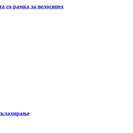
та со рамка за велосипед
 складирање