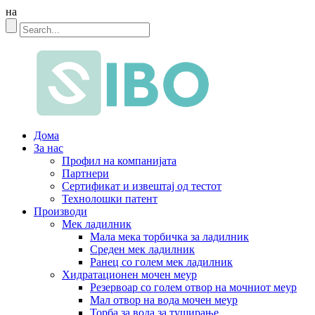
на
Дома
За нас
Профил на компанијата
Партнери
Сертификат и извештај од тестот
Технолошки патент
Производи
Мек ладилник
Мала мека торбичка за ладилник
Среден мек ладилник
Ранец со голем мек ладилник
Хидратационен мочен меур
Резервоар со голем отвор на мочниот меур
Мал отвор на вода мочен меур
Торба за вода за туширање