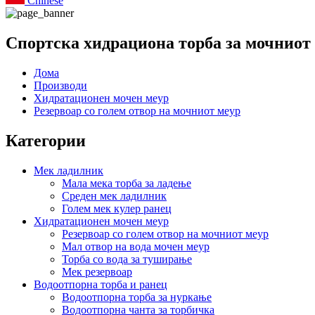
Chinese
Спортска хидрациона торба за мочниот 
Дома
Производи
Хидратационен мочен меур
Резервоар со голем отвор на мочниот меур
Категории
Мек ладилник
Мала мека торба за ладење
Среден мек ладилник
Голем мек кулер ранец
Хидратационен мочен меур
Резервоар со голем отвор на мочниот меур
Мал отвор на вода мочен меур
Торба со вода за туширање
Мек резервоар
Водоотпорна торба и ранец
Водоотпорна торба за нуркање
Водоотпорна чанта за торбичка