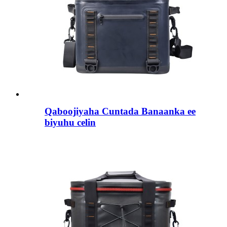
Qaboojiyaha Cuntada Banaanka ee
biyuhu celin