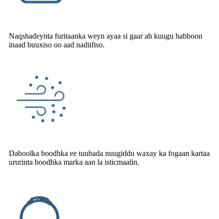
Naqshadeynta furitaanka weyn ayaa si gaar ah kuugu habboon
inaad buuxiso oo aad nadiifiso.
Daboolka boodhka ee tuubada nuugiddu waxay ka fogaan kartaa
ururinta boodhka marka aan la isticmaalin.