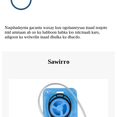
Naqshadaynta gacantu waxay kuu ogolaaneysaa inaad noqoto
mid ammaan ah oo ku habboon habka loo isticmaali karo,
adigoon ka welwelin inaad dhulka ku dhacdo.
Sawirro