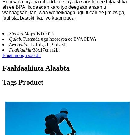
Boorsada biyaha dibadda ee tayada sare leh ee bilaashka
ah ee BPA, la qaadan karo iyo deegaan ahaan u
wanaagsan, tani waa wehelkaaga ugu fiican ee jimicsiga,
fuulista, baaskiilka, iyo kaambada.
Shayga Maya:
BTC015
Qalab:
Tusmada ugu hooseysa ee EVA PEVA
Awoodda:
1L.15L,2L,2.5L.3L
Faahfaahin:
38x17cm (2L)
Email noogu soo dir
Faahfaahinta Alaabta
Tags Product