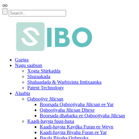
oo
Guriga
Nagu saabsan
Xogta Shirkadda
Shuraakada
Shahaadada & Warbixinta Imtixaanka
Patent Technology
Alaabta
Qaboojiye Jilicsan
Boorsada Qaboojiyaha Jilicsan ee Yar
Qaboojiyaha Jilicsan Dhexe
Boorsada dhabarka ee Qaboojiyaha Jilicsan
Kaadi-haysta fuuq-baxa
Kaadi-haysta Kaydka Furan ee Weyn
Kaadi-haysta Biyaha Furan ee Yar
Bacda Biyaha Qubeyska