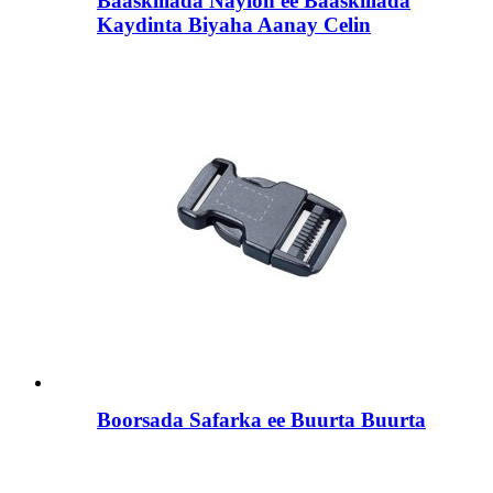
Baaskiilada Naylon ee Baaskiilada
Kaydinta Biyaha Aanay Celin
Boorsada Safarka ee Buurta Buurta