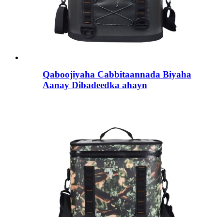
Qaboojiyaha Cabbitaannada Biyaha
Aanay Dibadeedka ahayn