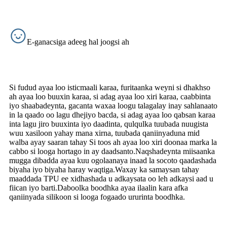
E-ganacsiga adeeg hal joogsi ah
Si fudud ayaa loo isticmaali karaa, furitaanka weyni si dhakhso
ah ayaa loo buuxin karaa, si adag ayaa loo xiri karaa, caabbinta
iyo shaabadeynta, gacanta waxaa loogu talagalay inay sahlanaato
in la qaado oo lagu dhejiyo bacda, si adag ayaa loo qabsan karaa
inta lagu jiro buuxinta iyo daadinta, qulqulka tuubada nuugista
wuu xasiloon yahay mana xirna, tuubada qaniinyaduna mid
walba ayay saaran tahay Si toos ah ayaa loo xiri doonaa marka la
cabbo si looga hortago in ay daadsanto.Naqshadeynta miisaanka
mugga dibadda ayaa kuu ogolaanaya inaad la socoto qaadashada
biyaha iyo biyaha haray waqtiga.Waxay ka samaysan tahay
maaddada TPU ee xidhashada u adkaysata oo leh adkaysi aad u
fiican iyo barti.Daboolka boodhka ayaa ilaalin kara afka
qaniinyada silikoon si looga fogaado ururinta boodhka.