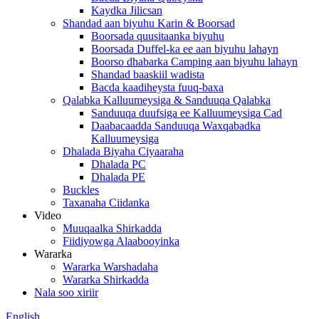
Kaydka Jilicsan
Shandad aan biyuhu Karin & Boorsad
Boorsada quusitaanka biyuhu
Boorsada Duffel-ka ee aan biyuhu lahayn
Boorso dhabarka Camping aan biyuhu lahayn
Shandad baaskiil wadista
Bacda kaadiheysta fuuq-baxa
Qalabka Kalluumeysiga & Sanduuqa Qalabka
Sanduuqa duufsiga ee Kalluumeysiga Cad
Daabacaadda Sanduuqa Waxqabadka
Kalluumeysiga
Dhalada Biyaha Ciyaaraha
Dhalada PC
Dhalada PE
Buckles
Taxanaha Ciidanka
Video
Muuqaalka Shirkadda
Fiidiyowga Alaabooyinka
Wararka
Wararka Warshadaha
Wararka Shirkadda
Nala soo xiriir
English