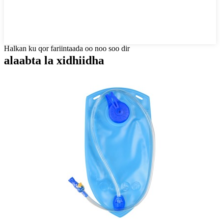
Halkan ku qor fariintaada oo noo soo dir
alaabta la xidhiidha