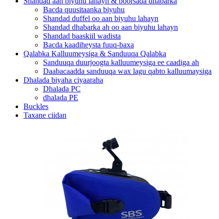
Shandad aan biyuhu lahayn & boorsada dhabarka
Bacda quusitaanka biyuhu
Shandad duffel oo aan biyuhu lahayn
Shandad dhabarka ah oo aan biyuhu lahayn
Shandad baaskiil wadista
Bacda kaadiheysta fuuq-baxa
Qalabka Kalluumeysiga & Sanduuqa Qalabka
Sanduuqa duurjoogta kalluumeysiga ee caadiga ah
Daabacaadda sanduuqa wax lagu qabto kalluumaysiga
Dhalada biyaha ciyaaraha
Dhalada PC
dhalada PE
Buckles
Taxane ciidan