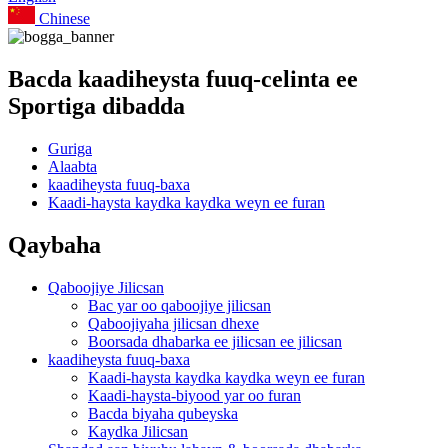
Chinese
Bacda kaadiheysta fuuq-celinta ee
Sportiga dibadda
Guriga
Alaabta
kaadiheysta fuuq-baxa
Kaadi-haysta kaydka kaydka weyn ee furan
Qaybaha
Qaboojiye Jilicsan
Bac yar oo qaboojiye jilicsan
Qaboojiyaha jilicsan dhexe
Boorsada dhabarka ee jilicsan ee jilicsan
kaadiheysta fuuq-baxa
Kaadi-haysta kaydka kaydka weyn ee furan
Kaadi-haysta-biyood yar oo furan
Bacda biyaha qubeyska
Kaydka Jilicsan