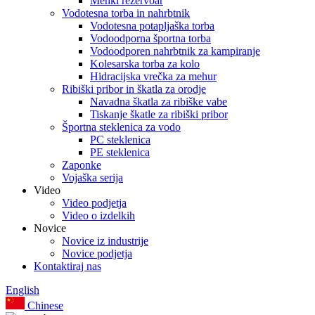
Mehki rezervoar
Vodotesna torba in nahrbtnik
Vodotesna potapljaška torba
Vodoodporna športna torba
Vodoodporen nahrbtnik za kampiranje
Kolesarska torba za kolo
Hidracijska vrečka za mehur
Ribiški pribor in škatla za orodje
Navadna škatla za ribiške vabe
Tiskanje škatle za ribiški pribor
Športna steklenica za vodo
PC steklenica
PE steklenica
Zaponke
Vojaška serija
Video
Video podjetja
Video o izdelkih
Novice
Novice iz industrije
Novice podjetja
Kontaktiraj nas
English
Chinese