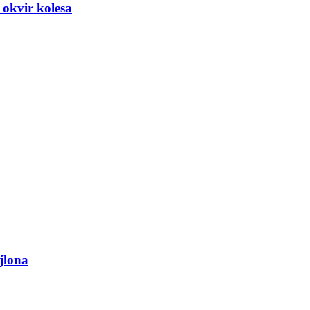
 okvir kolesa
jlona