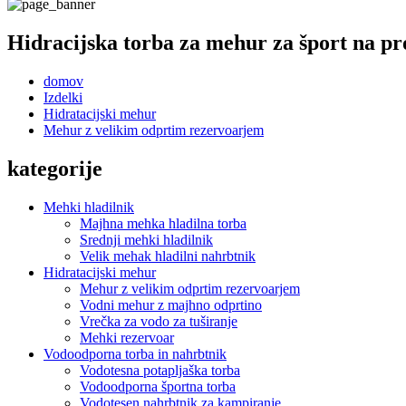
Hidracijska torba za mehur za šport na p
domov
Izdelki
Hidratacijski mehur
Mehur z velikim odprtim rezervoarjem
kategorije
Mehki hladilnik
Majhna mehka hladilna torba
Srednji mehki hladilnik
Velik mehak hladilni nahrbtnik
Hidratacijski mehur
Mehur z velikim odprtim rezervoarjem
Vodni mehur z majhno odprtino
Vrečka za vodo za tuširanje
Mehki rezervoar
Vodoodporna torba in nahrbtnik
Vodotesna potapljaška torba
Vodoodporna športna torba
Vodotesen nahrbtnik za kampiranje