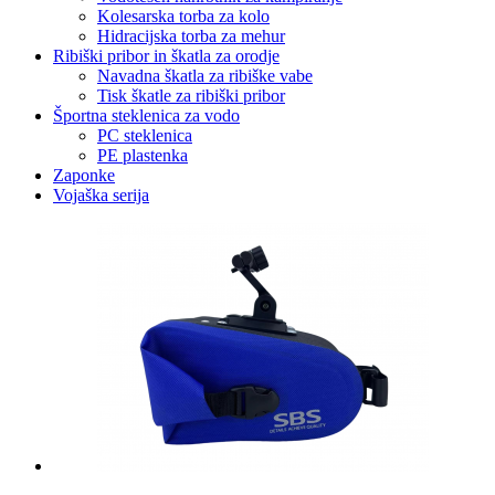
Kolesarska torba za kolo
Hidracijska torba za mehur
Ribiški pribor in škatla za orodje
Navadna škatla za ribiške vabe
Tisk škatle za ribiški pribor
Športna steklenica za vodo
PC steklenica
PE plastenka
Zaponke
Vojaška serija