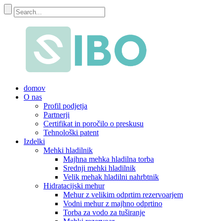
domov
O nas
Profil podjetja
Partnerji
Certifikat in poročilo o preskusu
Tehnološki patent
Izdelki
Mehki hladilnik
Majhna mehka hladilna torba
Srednji mehki hladilnik
Velik mehak hladilni nahrbtnik
Hidratacijski mehur
Mehur z velikim odprtim rezervoarjem
Vodni mehur z majhno odprtino
Torba za vodo za tuširanje