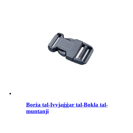
Borża tal-Ivvjaġġar tal-Bokla tal-
muntanji