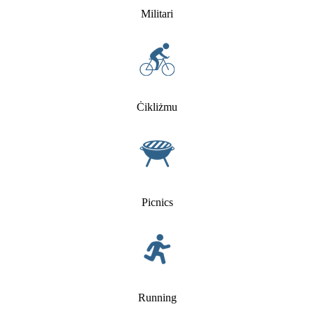
Militari
Ċikliżmu
Picnics
Running