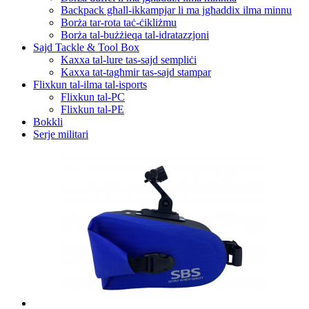
Backpack għall-ikkampjar li ma jgħaddix ilma minnu
Borża tar-rota taċ-ċikliżmu
Borża tal-bużżieqa tal-idratazzjoni
Sajd Tackle & Tool Box
Kaxxa tal-lure tas-sajd sempliċi
Kaxxa tat-tagħmir tas-sajd stampar
Flixkun tal-ilma tal-isports
Flixkun tal-PC
Flixkun tal-PE
Bokkli
Serje militari