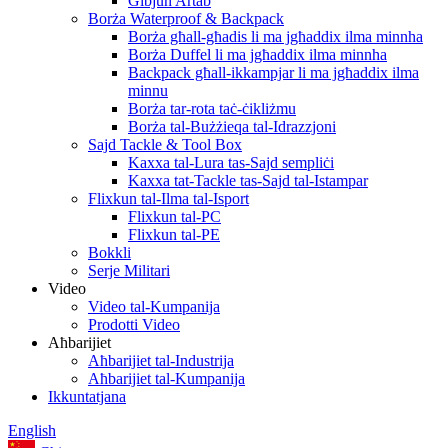
Ġibjun Artab
Borża Waterproof & Backpack
Borża għall-għadis li ma jgħaddix ilma minnha
Borża Duffel li ma jgħaddix ilma minnha
Backpack għall-ikkampjar li ma jgħaddix ilma
minnu
Borża tar-rota taċ-ċikliżmu
Borża tal-Bużżieqa tal-Idrazzjoni
Sajd Tackle & Tool Box
Kaxxa tal-Lura tas-Sajd sempliċi
Kaxxa tat-Tackle tas-Sajd tal-Istampar
Flixkun tal-Ilma tal-Isport
Flixkun tal-PC
Flixkun tal-PE
Bokkli
Serje Militari
Video
Video tal-Kumpanija
Prodotti Video
Aħbarijiet
Aħbarijiet tal-Industrija
Aħbarijiet tal-Kumpanija
Ikkuntatjana
English