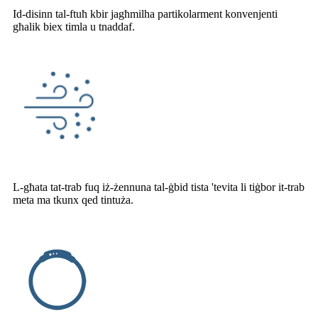
Id-disinn tal-ftuħ kbir jagħmilha partikolarment konvenjenti
għalik biex timla u tnaddaf.
L-għata tat-trab fuq iż-żennuna tal-ġbid tista 'tevita li tiġbor it-trab
meta ma tkunx qed tintuża.