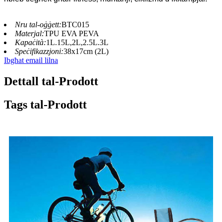
Nru tal-oġġett:
BTC015
Materjal:
TPU EVA PEVA
Kapaċità:
1L.15L,2L,2.5L.3L
Speċifikazzjoni:
38x17cm (2L)
Ibgħat email lilna
Dettall tal-Prodott
Tags tal-Prodott