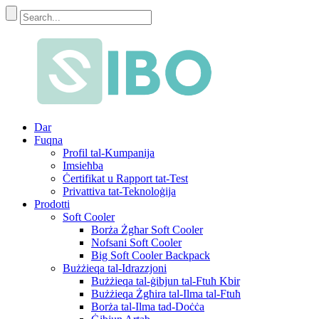
Dar
Fuqna
Profil tal-Kumpanija
Imsieħba
Ċertifikat u Rapport tat-Test
Privattiva tat-Teknoloġija
Prodotti
Soft Cooler
Borża Żgħar Soft Cooler
Nofsani Soft Cooler
Big Soft Cooler Backpack
Bużżieqa tal-Idrazzjoni
Bużżieqa tal-ġibjun tal-Ftuħ Kbir
Bużżieqa Żgħira tal-Ilma tal-Ftuħ
Borża tal-Ilma tad-Doċċa