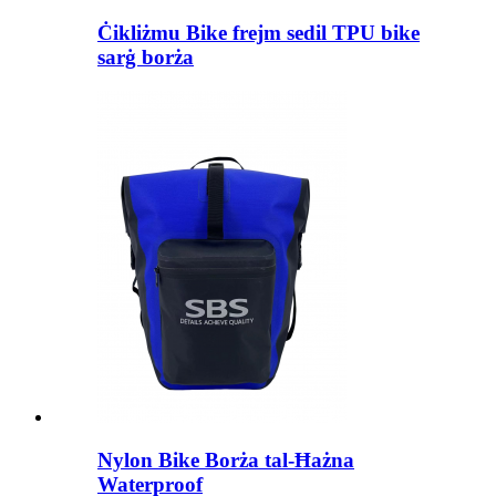
Ċikliżmu Bike frejm sedil TPU bike
sarġ borża
Nylon Bike Borża tal-Ħażna
Waterproof