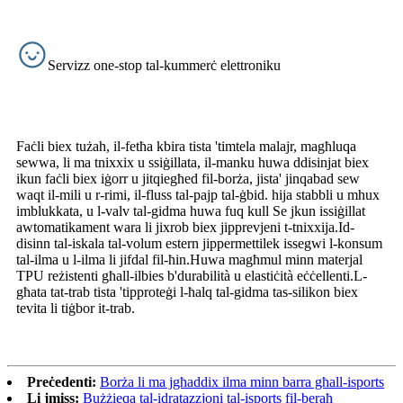
Servizz one-stop tal-kummerċ elettroniku
Faċli biex tużah, il-fetħa kbira tista 'timtela malajr, magħluqa
sewwa, li ma tnixxix u ssiġillata, il-manku huwa ddisinjat biex
ikun faċli biex iġorr u jitqiegħed fil-borża, jista' jinqabad sew
waqt il-mili u r-rimi, il-fluss tal-pajp tal-ġbid. hija stabbli u mhux
imblukkata, u l-valv tal-gidma huwa fuq kull Se jkun issiġillat
awtomatikament wara li jixrob biex jipprevjeni t-tnixxija.Id-
disinn tal-iskala tal-volum estern jippermettilek issegwi l-konsum
tal-ilma u l-ilma li jifdal fil-ħin.Huwa magħmul minn materjal
TPU reżistenti għall-ilbies b'durabilità u elastiċità eċċellenti.L-
għata tat-trab tista 'tipproteġi l-ħalq tal-gidma tas-silikon biex
tevita li tiġbor it-trab.
Preċedenti:
Borża li ma jgħaddix ilma minn barra għall-isports
Li jmiss:
Bużżieqa tal-idratazzjoni tal-isports fil-beraħ