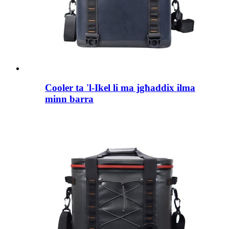
Cooler ta 'l-Ikel li ma jgħaddix ilma
minn barra