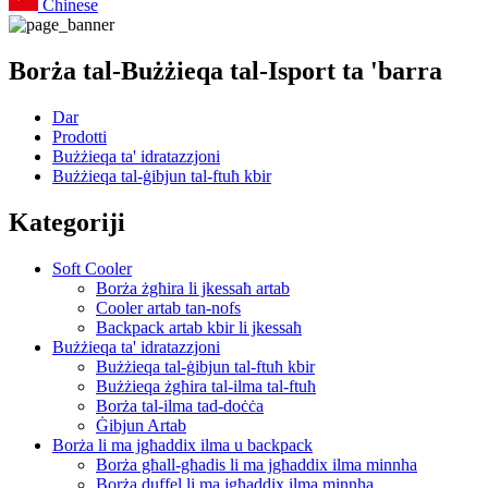
Chinese
Borża tal-Bużżieqa tal-Isport ta 'barra
Dar
Prodotti
Bużżieqa ta' idratazzjoni
Bużżieqa tal-ġibjun tal-ftuħ kbir
Kategoriji
Soft Cooler
Borża żgħira li jkessaħ artab
Cooler artab tan-nofs
Backpack artab kbir li jkessaħ
Bużżieqa ta' idratazzjoni
Bużżieqa tal-ġibjun tal-ftuħ kbir
Bużżieqa żgħira tal-ilma tal-ftuħ
Borża tal-ilma tad-doċċa
Ġibjun Artab
Borża li ma jgħaddix ilma u backpack
Borża għall-għadis li ma jgħaddix ilma minnha
Borża duffel li ma jgħaddix ilma minnha