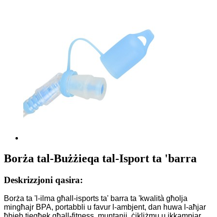
Borża tal-Bużżieqa tal-Isport ta 'barra
Deskrizzjoni qasira:
Borża ta 'l-ilma għall-isports ta' barra ta 'kwalità għolja
mingħajr BPA, portabbli u favur l-ambjent, dan huwa l-aħjar
ħbieb tiegħek għall-fitness, muntanji, ċikliżmu u ikkampjar.