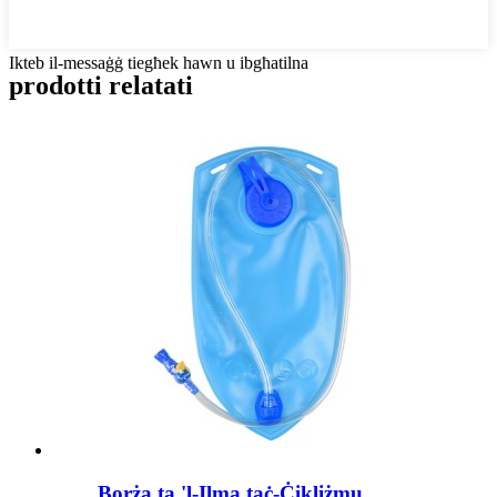
Ikteb il-messaġġ tiegħek hawn u ibgħatilna
prodotti relatati
Borża ta 'l-Ilma taċ-Ċikliżmu