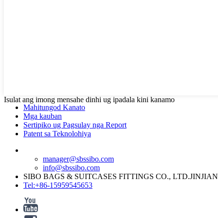
Isulat ang imong mensahe dinhi ug ipadala kini kanamo
Mahitungod Kanato
Mga kauban
Sertipiko ug Pagsulay nga Report
Patent sa Teknolohiya
manager@sbssibo.com
info@sbssibo.com
SIBO BAGS & SUITCASES FITTINGS CO., LTD.JINJIA
Tel:+86-15959545653