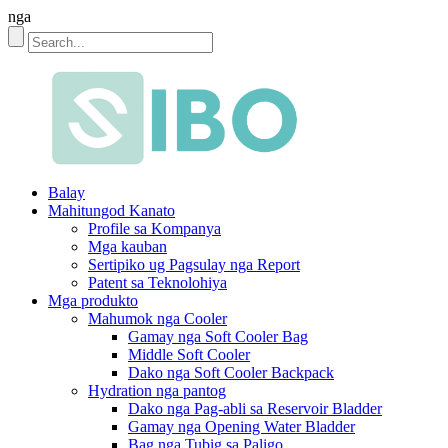
nga
Balay
Mahitungod Kanato
Profile sa Kompanya
Mga kauban
Sertipiko ug Pagsulay nga Report
Patent sa Teknolohiya
Mga produkto
Mahumok nga Cooler
Gamay nga Soft Cooler Bag
Middle Soft Cooler
Dako nga Soft Cooler Backpack
Hydration nga pantog
Dako nga Pag-abli sa Reservoir Bladder
Gamay nga Opening Water Bladder
Bag nga Tubig sa Paligo