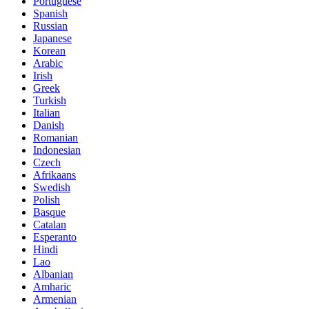
Portuguese
Spanish
Russian
Japanese
Korean
Arabic
Irish
Greek
Turkish
Italian
Danish
Romanian
Indonesian
Czech
Afrikaans
Swedish
Polish
Basque
Catalan
Esperanto
Hindi
Lao
Albanian
Amharic
Armenian