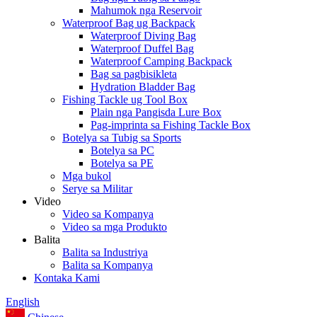
Mahumok nga Reservoir
Waterproof Bag ug Backpack
Waterproof Diving Bag
Waterproof Duffel Bag
Waterproof Camping Backpack
Bag sa pagbisikleta
Hydration Bladder Bag
Fishing Tackle ug Tool Box
Plain nga Pangisda Lure Box
Pag-imprinta sa Fishing Tackle Box
Botelya sa Tubig sa Sports
Botelya sa PC
Botelya sa PE
Mga bukol
Serye sa Militar
Video
Video sa Kompanya
Video sa mga Produkto
Balita
Balita sa Industriya
Balita sa Kompanya
Kontaka Kami
English