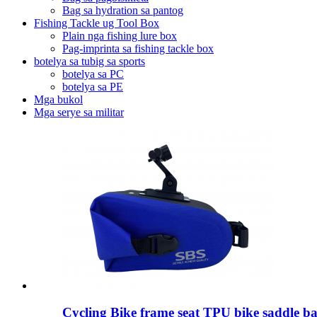
Bag sa hydration sa pantog
Fishing Tackle ug Tool Box
Plain nga fishing lure box
Pag-imprinta sa fishing tackle box
botelya sa tubig sa sports
botelya sa PC
botelya sa PE
Mga bukol
Mga serye sa militar
Cycling Bike frame seat TPU bike saddle b