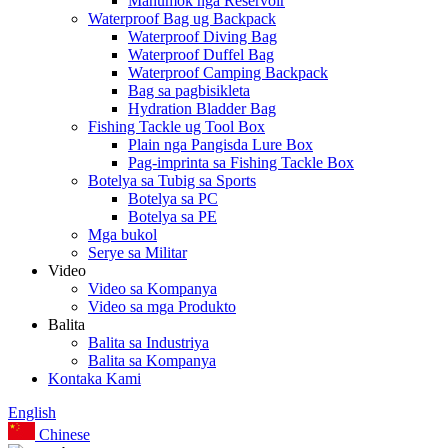
Mahumok nga Reservoir
Waterproof Bag ug Backpack
Waterproof Diving Bag
Waterproof Duffel Bag
Waterproof Camping Backpack
Bag sa pagbisikleta
Hydration Bladder Bag
Fishing Tackle ug Tool Box
Plain nga Pangisda Lure Box
Pag-imprinta sa Fishing Tackle Box
Botelya sa Tubig sa Sports
Botelya sa PC
Botelya sa PE
Mga bukol
Serye sa Militar
Video
Video sa Kompanya
Video sa mga Produkto
Balita
Balita sa Industriya
Balita sa Kompanya
Kontaka Kami
English
Chinese