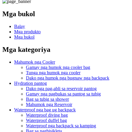
Mga bukol
Balay
Mga produkto
Mga bukol
Mga kategoriya
Mahumok nga Cooler
Gamay nga humok nga cooler bag
Tunga nga humok nga cooler
Dako nga humok nga bugnaw nga backpack
Hydration pantog
Dako nga pag-abli sa reservoir pantog
Gamay nga pagbukas sa pantog sa tubig
Bag sa tubig sa shower
Mahumok nga Reservoir
Waterproof nga bag ug backpack
Waterproof diving bag
Waterproof duffel bag
Waterproof nga backpack sa kamping
Bag sa pagbisikleta