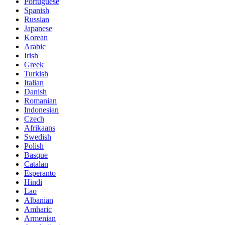
Portuguese
Spanish
Russian
Japanese
Korean
Arabic
Irish
Greek
Turkish
Italian
Danish
Romanian
Indonesian
Czech
Afrikaans
Swedish
Polish
Basque
Catalan
Esperanto
Hindi
Lao
Albanian
Amharic
Armenian