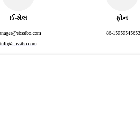
ઈ-મેલ
ફોન
anager@sbssibo.com
+86-1595954565
info@sbssibo.com