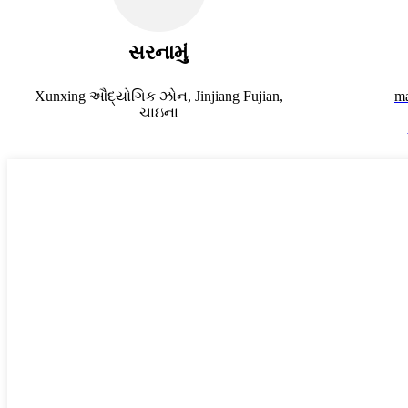
સરનામું
Xunxing ઔદ્યોગિક ઝોન, Jinjiang Fujian,
m
ચાઇના