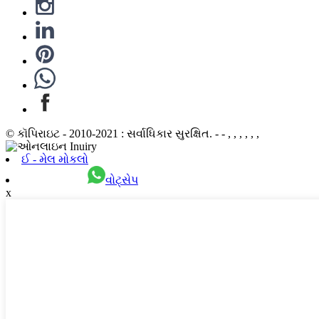
© કૉપિરાઇટ - 2010-2021 : સર્વાધિકાર સુરક્ષિત. - - , , , , , ,
ઈ - મેલ મોકલો
વોટ્સેપ
x