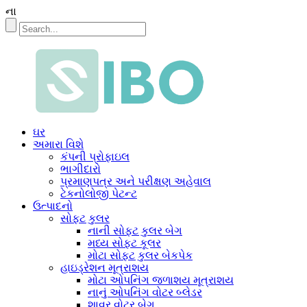
ના
ઘર
અમારા વિશે
કંપની પ્રોફાઇલ
ભાગીદારો
પ્રમાણપત્ર અને પરીક્ષણ અહેવાલ
ટેકનોલોજી પેટન્ટ
ઉત્પાદનો
સોફ્ટ કુલર
નાની સોફ્ટ કુલર બેગ
મધ્ય સોફ્ટ કૂલર
મોટા સોફ્ટ કુલર બેકપેક
હાઇડ્રેશન મૂત્રાશય
મોટા ઓપનિંગ જળાશય મૂત્રાશય
નાનું ઓપનિંગ વોટર બ્લેડર
શાવર વોટર બેગ