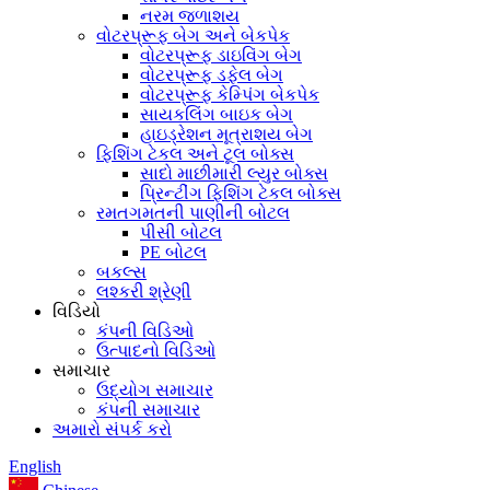
નરમ જળાશય
વોટરપ્રૂફ બેગ અને બેકપેક
વોટરપ્રૂફ ડાઇવિંગ બેગ
વોટરપ્રૂફ ડફેલ બેગ
વોટરપ્રૂફ કેમ્પિંગ બેકપેક
સાયકલિંગ બાઇક બેગ
હાઇડ્રેશન મૂત્રાશય બેગ
ફિશિંગ ટેકલ અને ટૂલ બોક્સ
સાદો માછીમારી લ્યુર બોક્સ
પ્રિન્ટીંગ ફિશિંગ ટેકલ બોક્સ
રમતગમતની પાણીની બોટલ
પીસી બોટલ
PE બોટલ
બકલ્સ
લશ્કરી શ્રેણી
વિડિયો
કંપની વિડિઓ
ઉત્પાદનો વિડિઓ
સમાચાર
ઉદ્યોગ સમાચાર
કંપની સમાચાર
અમારો સંપર્ક કરો
English