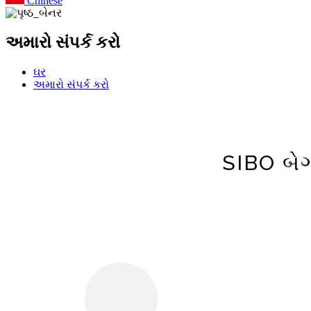
Chinese
અમારો સંપર્ક કરો
ઘર
અમારો સંપર્ક કરો
SIBO બેગ