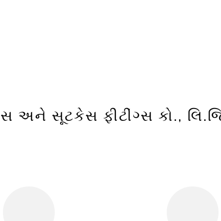
્સ અને સૂટકેસ ફીટીંગ્સ કો., લિ.