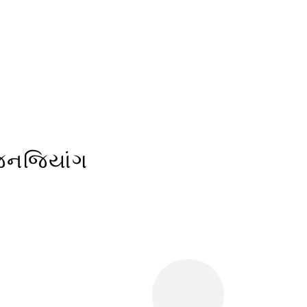
જિનજિયાંગ