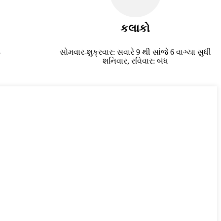
કલાકો
3
સોમવાર-શુક્રવાર: સવારે 9 થી સાંજે 6 વાગ્યા સુધી
શનિવાર, રવિવાર: બંધ