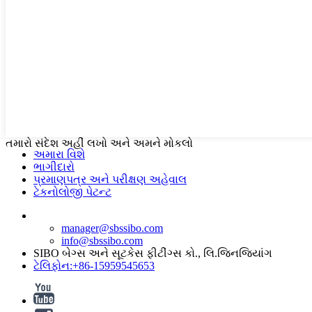
તમારો સંદેશ અહીં લખો અને અમને મોકલો
અમારા વિશે
ભાગીદારો
પ્રમાણપત્ર અને પરીક્ષણ અહેવાલ
ટેકનોલોજી પેટન્ટ
manager@sbssibo.com
info@sbssibo.com
SIBO બેગ્સ અને સૂટકેસ ફીટીંગ્સ કો., લિ.જિનજિયાંગ
ટેલિફોન:+86-15959545653