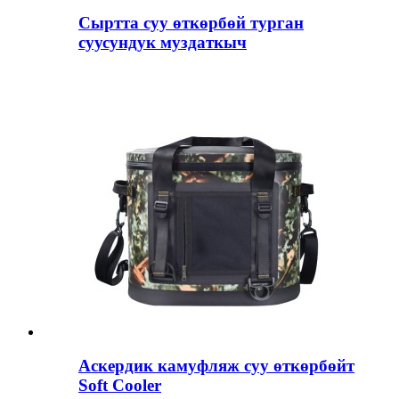
Сыртта суу өткөрбөй турган
суусундук муздаткыч
Аскердик камуфляж суу өткөрбөйт
Soft Cooler