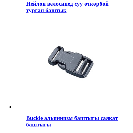
Нейлон велосипед суу өткөрбөй
турган баштык
Buckle альпинизм баштыгы саякат
баштыгы