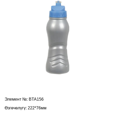
Элемент №: BTA156
Өзгөчөлүгү: 222*76мм