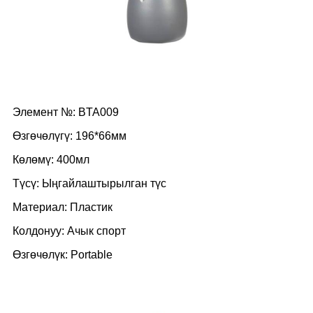
Элемент №: BTA009
Өзгөчөлүгү: 196*66мм
Көлөмү: 400мл
Түсү: Ыңгайлаштырылган түс
Материал: Пластик
Колдонуу: Ачык спорт
Өзгөчөлүк: Portable