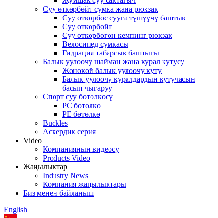
Жумшак суу сактагыч
Суу өткөрбөйт сумка жана рюкзак
Суу өткөрбөс сууга түшүүчү баштык
Суу өткөрбөйт
Суу өткөрбөгөн кемпинг рюкзак
Велосипед сумкасы
Гидрация табарсык баштыгы
Балык уулоочу шайман жана курал кутусу
Жөнөкөй балык уулоочу куту
Балык уулоочу куралдардын кутучасын
басып чыгаруу
Спорт суу бөтөлкөсү
PC бөтөлкө
PE бөтөлкө
Buckles
Аскердик серия
Video
Компаниянын видеосу
Products Video
Жаңылыктар
Industry News
Компания жаңылыктары
Биз менен байланыш
English