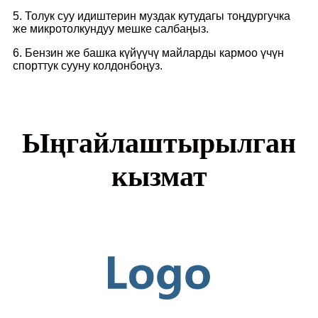
5. Толук суу идиштерин муздак кутудагы тоңдургучка
же микротолкундуу мешке салбаңыз.
6. Бензин же башка күйүүчү майларды кармоо үчүн
спорттук сууну колдонбоңуз.
Ыңгайлаштырылган
кызмат