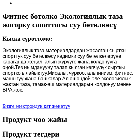
Фитнес бөтөлкө Экологиялык таза
жогорку сапаттагы суу бөтөлкөсү
Кыска сүрөттөмө:
Экологиялык таза материалдардан жасалган сырткы
спорттук суу бөтөлкөсү кадимки суу бөтөлкөлөрүнө
караганда жеңил, алып жүрүүгө жана колдонууга
оңой.Тез нымданууну талап кылган көпчүлүк сырткы
спортко ылайыктуу.Мисалы, чуркоо, альпинизм, фитнес,
машыгуу жана башкалар.Ал ошондой эле экологиялык
жактан таза, тамак-аш материалдарын колдонуу менен
BPA жок.
Бизге электрондук кат жөнөтүү
Продукт чоо-жайы
Продукт тегдери