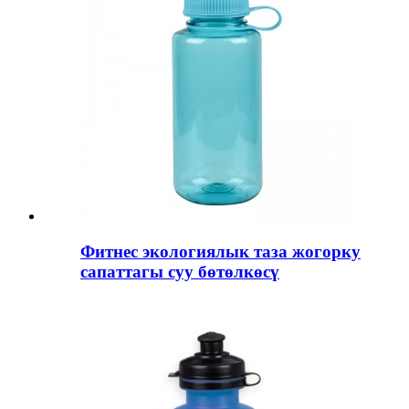
Фитнес экологиялык таза жогорку
сапаттагы суу бөтөлкөсү