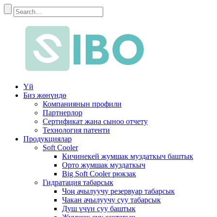
Үй
Биз жөнүндө
Компаниянын профили
Партнерлор
Сертификат жана сыноо отчету
Технология патенти
Продукциялар
Soft Cooler
Кичинекей жумшак муздаткыч баштык
Орто жумшак муздаткыч
Big Soft Cooler рюкзак
Гидратация табарсык
Чоң ачылуучу резервуар табарсык
Чакан ачылуучу суу табарсык
Душ үчүн суу баштык