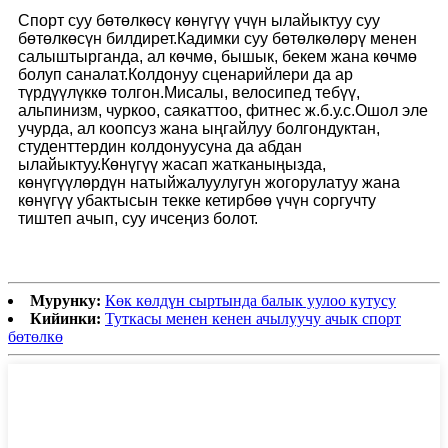
Спорт суу бөтөлкөсү көнүгүү үчүн ылайыктуу суу
бөтөлкөсүн билдирет.Кадимки суу бөтөлкөлөрү менен
салыштырганда, ал көчмө, бышык, бекем жана көчмө
болуп саналат.Колдонуу сценарийлери да ар
түрдүүлүккө толгон.Мисалы, велосипед тебүү,
альпинизм, чуркоо, саякаттоо, фитнес ж.б.у.с.Ошол эле
учурда, ал коопсуз жана ыңгайлуу болгондуктан,
студенттердин колдонуусуна да абдан
ылайыктуу.Көнүгүү жасап жатканыңызда,
көнүгүүлөрдүн натыйжалуулугун жогорулатуу жана
көнүгүү убактысын текке кетирбөө үчүн соргучту
тиштеп ачып, суу ичсеңиз болот.
Мурунку:
Көк көлдүн сыртында балык уулоо кутусу
Кийинки:
Туткасы менен кенен ачылуучу ачык спорт
бөтөлкө