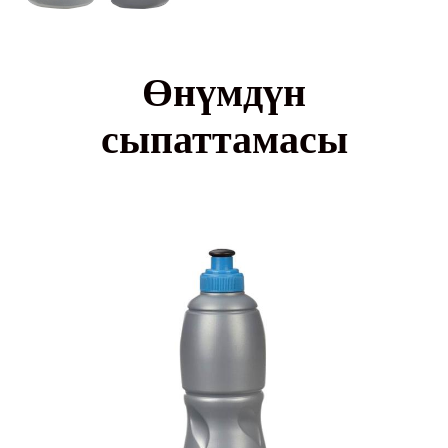
Өнүмдүн
сыпаттамасы