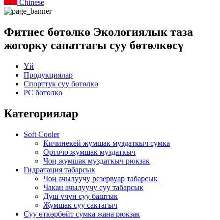
Chinese
Фитнес бөтөлкө Экологиялык таза
жогорку сапаттагы суу бөтөлкөсү
Үй
Продукциялар
Спорттук суу бөтөлкө
PC бөтөлкө
Категориялар
Soft Cooler
Кичинекей жумшак муздаткыч сумка
Орточо жумшак муздаткыч
Чоң жумшак муздаткыч рюкзак
Гидратация табарсык
Чоң ачылуучу резервуар табарсык
Чакан ачылуучу суу табарсык
Душ үчүн суу баштык
Жумшак суу сактагыч
Суу өткөрбөйт сумка жана рюкзак