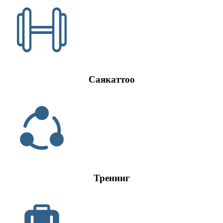
Саякаттоо
Тренинг