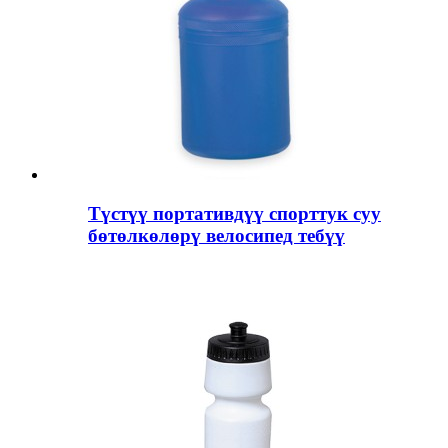
Түстүү портативдүү спорттук суу
бөтөлкөлөрү велосипед тебүү