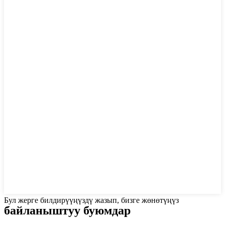
Бул жерге билдирүүңүздү жазып, бизге жөнөтүңүз
байланыштуу буюмдар