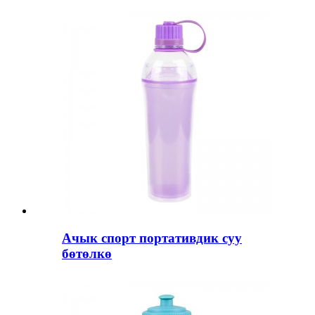
Ачык спорт портативдик суу
бөтөлкө