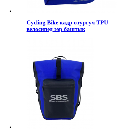
Cycling Bike кадр отургуч TPU
велосипед ээр баштык