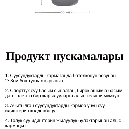
Продукт нускамалары
1. Суусундуктарды кармаганда бөтөлкөнүн оозунан
2~3см боштук калтырыңыз.
2. Спорттук суу басым сыналган, бирок ашыкча басым
дагы эле кээ бир жарылууларга алып келиши мүмкүн.
3. Ачытылган суусундуктарды кармоо үчүн суу
идиштерин колдонбоңуз.
4. Толук суу идиштерин жылуулук булактарынан алыс
кармаңыз.