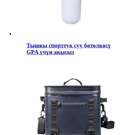
Тышкы спорттук суу бөтөлкөсү
GPA үчүн акысыз