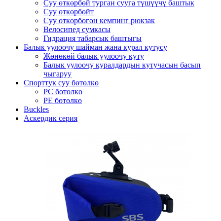
Суу өткөрбөй турган сууга түшүүчү баштык
Суу өткөрбөйт
Суу өткөрбөгөн кемпинг рюкзак
Велосипед сумкасы
Гидрация табарсык баштыгы
Балык уулоочу шайман жана курал кутусу
Жөнөкөй балык уулоочу куту
Балык уулоочу куралдардын кутучасын басып
чыгаруу
Спорттук суу бөтөлкө
PC бөтөлкө
PE бөтөлкө
Buckles
Аскердик серия