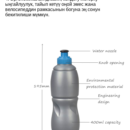
ыңгайлуулук, тайып кетүү оңой эмес жана
велосипеддин рамкасынын богуна эң сонун
бекитилиши мүмкүн.