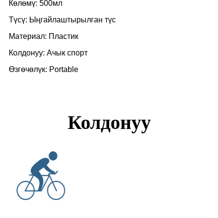
Көлөмү: 500мл
Түсү: Ыңгайлаштырылган түс
Материал: Пластик
Колдонуу: Ачык спорт
Өзгөчөлүк: Portable
Колдонуу