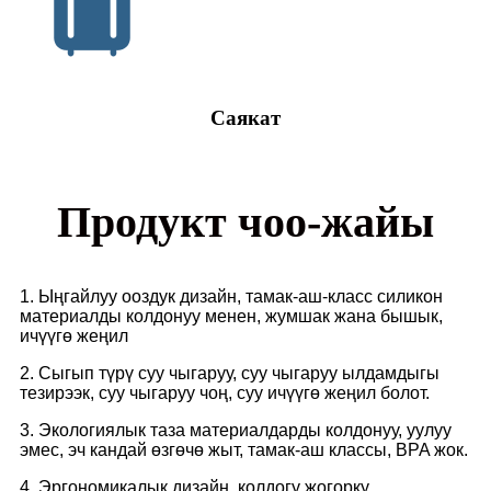
Саякат
Продукт чоо-жайы
1. Ыңгайлуу ооздук дизайн, тамак-аш-класс силикон
материалды колдонуу менен, жумшак жана бышык,
ичүүгө жеңил
2. Сыгып түрү суу чыгаруу, суу чыгаруу ылдамдыгы
тезирээк, суу чыгаруу чоң, суу ичүүгө жеңил болот.
3. Экологиялык таза материалдарды колдонуу, уулуу
эмес, эч кандай өзгөчө жыт, тамак-аш классы, BPA жок.
4. Эргономикалык дизайн, колдогу жогорку