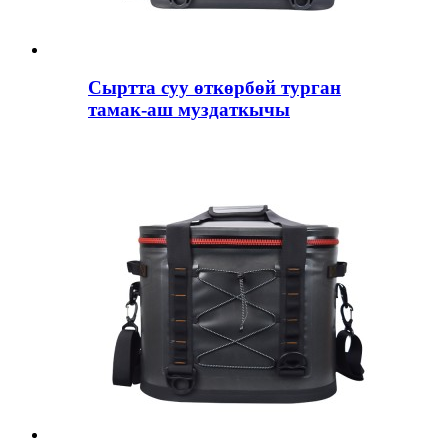
Сыртта суу өткөрбөй турган
тамак-аш муздаткычы