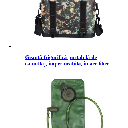
Geantă frigorifică portabilă de
camuflaj, impermeabilă, în aer liber