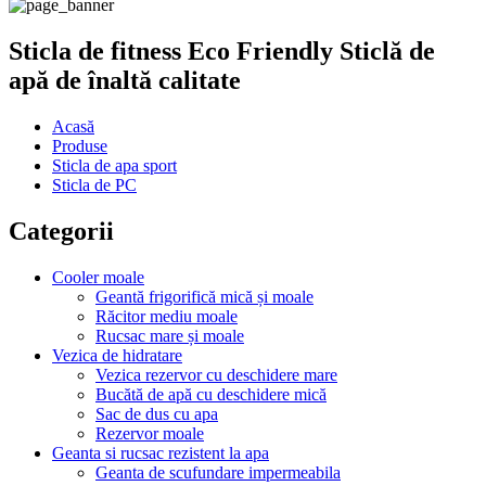
Sticla de fitness Eco Friendly Sticlă de
apă de înaltă calitate
Acasă
Produse
Sticla de apa sport
Sticla de PC
Categorii
Cooler moale
Geantă frigorifică mică și moale
Răcitor mediu moale
Rucsac mare și moale
Vezica de hidratare
Vezica rezervor cu deschidere mare
Bucătă de apă cu deschidere mică
Sac de dus cu apa
Rezervor moale
Geanta si rucsac rezistent la apa
Geanta de scufundare impermeabila