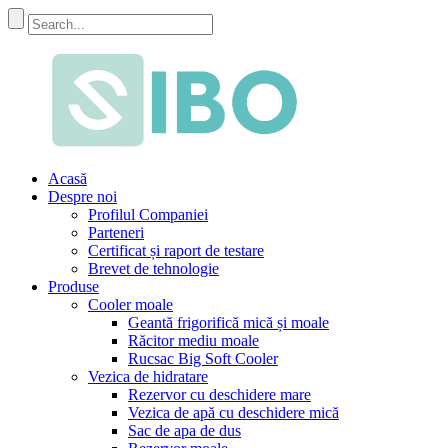
Acasă
Despre noi
Profilul Companiei
Parteneri
Certificat și raport de testare
Brevet de tehnologie
Produse
Cooler moale
Geantă frigorifică mică și moale
Răcitor mediu moale
Rucsac Big Soft Cooler
Vezica de hidratare
Rezervor cu deschidere mare
Vezica de apă cu deschidere mică
Sac de apa de dus