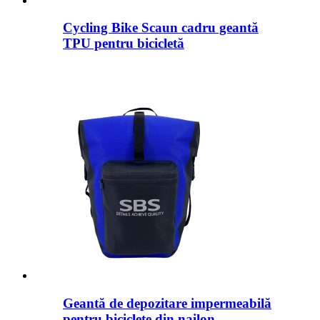
Cycling Bike Scaun cadru geantă
TPU pentru bicicletă
Geantă de depozitare impermeabilă
pentru biciclete din nailon