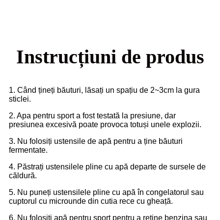
Instrucțiuni de produs
1. Când țineți băuturi, lăsați un spațiu de 2~3cm la gura
sticlei.
2. Apa pentru sport a fost testată la presiune, dar
presiunea excesivă poate provoca totuși unele explozii.
3. Nu folosiți ustensile de apă pentru a ține băuturi
fermentate.
4. Păstrați ustensilele pline cu apă departe de sursele de
căldură.
5. Nu puneți ustensilele pline cu apă în congelatorul sau
cuptorul cu microunde din cutia rece cu gheață.
6. Nu folosiți apă pentru sport pentru a reține benzina sau