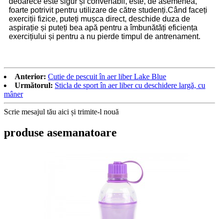
deoarece este sigur și convenabil, este, de asemenea,
foarte potrivit pentru utilizare de către studenți.Când faceți
exerciții fizice, puteți mușca direct, deschide duza de
aspirație și puteți bea apă pentru a îmbunătăți eficiența
exercițiului și pentru a nu pierde timpul de antrenament.
Anterior:
Cutie de pescuit în aer liber Lake Blue
Următorul:
Sticla de sport în aer liber cu deschidere largă, cu
mâner
Scrie mesajul tău aici și trimite-l nouă
produse asemanatoare