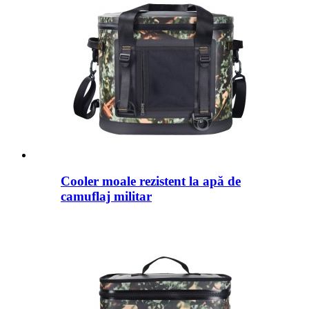
Cooler moale rezistent la apă de
camuflaj militar