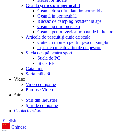
Rezervor moale
Geantă și rucsac impermeabil
Geanta de scufundare impermeabila
Geantă impermeabilă
Rucsac de camping rezistent la apa
Geanta pentru bicicleta
Geanta pentru vezica urinara de hidratare
Articole de pescuit și cutie de scule
Cutie cu momeli pentru pescuit simplu
Tipărire cutie de articole de pescuit
Sticla de apă pentru sport
Sticla de PC
Sticla PE
Catarame
Seria militară
Video
Video companie
Produse Video
Știri
Știri din industrie
Știri de companie
Contactează-ne
English
Chinese