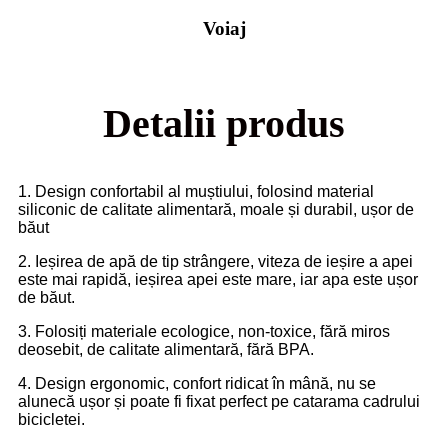
Voiaj
Detalii produs
1. Design confortabil al muștiului, folosind material
siliconic de calitate alimentară, moale și durabil, ușor de
băut
2. Ieșirea de apă de tip strângere, viteza de ieșire a apei
este mai rapidă, ieșirea apei este mare, iar apa este ușor
de băut.
3. Folosiți materiale ecologice, non-toxice, fără miros
deosebit, de calitate alimentară, fără BPA.
4. Design ergonomic, confort ridicat în mână, nu se
alunecă ușor și poate fi fixat perfect pe catarama cadrului
bicicletei.