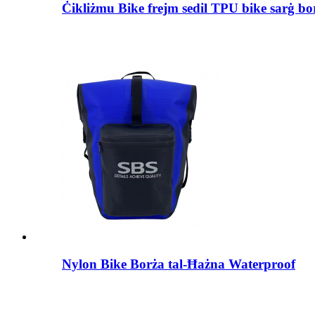
Ċikliżmu Bike frejm sedil TPU bike sarġ bo
Nylon Bike Borża tal-Ħażna Waterproof