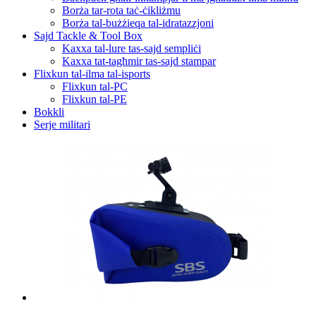
Borża tar-rota taċ-ċikliżmu
Borża tal-bużżieqa tal-idratazzjoni
Sajd Tackle & Tool Box
Kaxxa tal-lure tas-sajd sempliċi
Kaxxa tat-tagħmir tas-sajd stampar
Flixkun tal-ilma tal-isports
Flixkun tal-PC
Flixkun tal-PE
Bokkli
Serje militari