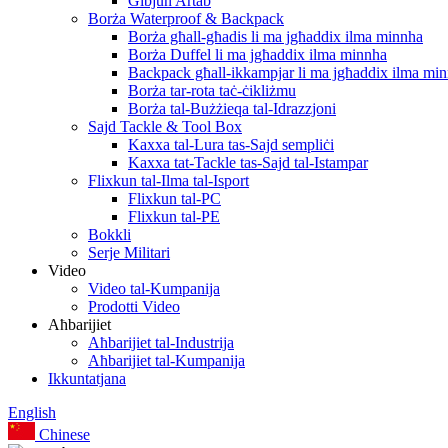
Ġibjun Artab
Borża Waterproof & Backpack
Borża għall-għadis li ma jgħaddix ilma minnha
Borża Duffel li ma jgħaddix ilma minnha
Backpack għall-ikkampjar li ma jgħaddix ilma mi
Borża tar-rota taċ-ċikliżmu
Borża tal-Bużżieqa tal-Idrazzjoni
Sajd Tackle & Tool Box
Kaxxa tal-Lura tas-Sajd sempliċi
Kaxxa tat-Tackle tas-Sajd tal-Istampar
Flixkun tal-Ilma tal-Isport
Flixkun tal-PC
Flixkun tal-PE
Bokkli
Serje Militari
Video
Video tal-Kumpanija
Prodotti Video
Aħbarijiet
Aħbarijiet tal-Industrija
Aħbarijiet tal-Kumpanija
Ikkuntatjana
English
Chinese