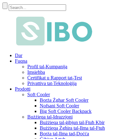
Dar
Fuqna
Profil tal-Kumpanija
Imsieħba
Ċertifikat u Rapport tat-Test
Privattiva tat-Teknoloġija
Prodotti
Soft Cooler
Borża Żgħar Soft Cooler
Nofsani Soft Cooler
Big Soft Cooler Backpack
Bużżieqa tal-Idrazzjoni
Bużżieqa tal-ġibjun tal-Ftuħ Kbir
Bużżieqa Żgħira tal-Ilma tal-Ftuħ
Borża tal-Ilma tad-Doċċa