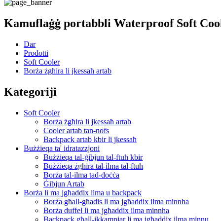
Kamuflaġġ portabbli Waterproof Soft Coo
Dar
Prodotti
Soft Cooler
Borża żgħira li jkessaħ artab
Kategoriji
Soft Cooler
Borża żgħira li jkessaħ artab
Cooler artab tan-nofs
Backpack artab kbir li jkessaħ
Bużżieqa ta' idratazzjoni
Bużżieqa tal-ġibjun tal-ftuħ kbir
Bużżieqa żgħira tal-ilma tal-ftuħ
Borża tal-ilma tad-doċċa
Ġibjun Artab
Borża li ma jgħaddix ilma u backpack
Borża għall-għadis li ma jgħaddix ilma minnha
Borża duffel li ma jgħaddix ilma minnha
Backpack għall-ikkampjar li ma jgħaddix ilma minnu