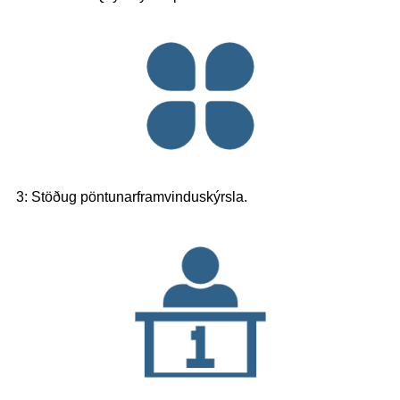
3: Stöðug pöntunarframvinduskýrsla.