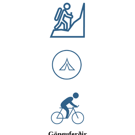
Gönguferðir