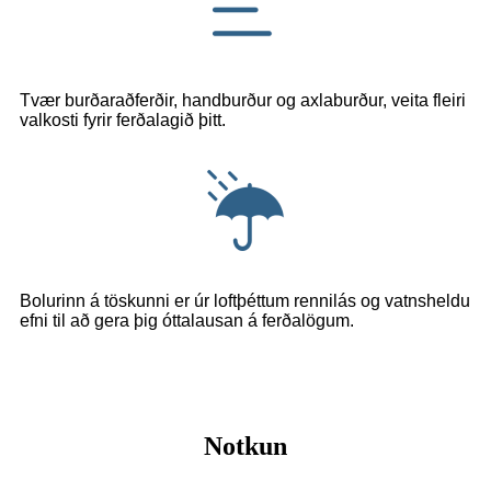
Tvær burðaraðferðir, handburður og axlaburður, veita fleiri
valkosti fyrir ferðalagið þitt.
Bolurinn á töskunni er úr loftþéttum rennilás og vatnsheldu
efni til að gera þig óttalausan á ferðalögum.
Notkun