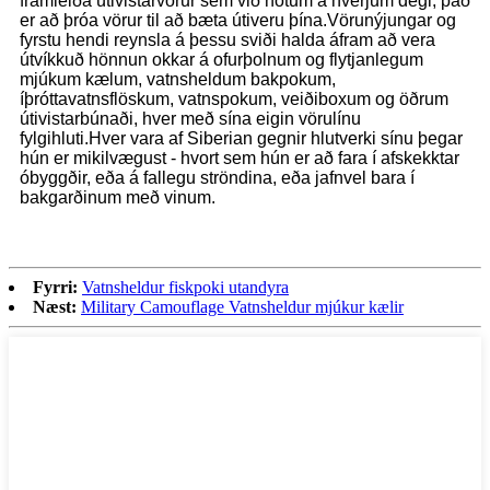
framleiða útivistarvörur sem við notum á hverjum degi, það
er að þróa vörur til að bæta útiveru þína.Vörunýjungar og
fyrstu hendi reynsla á þessu sviði halda áfram að vera
útvíkkuð hönnun okkar á ofurþolnum og flytjanlegum
mjúkum kælum, vatnsheldum bakpokum,
íþróttavatnsflöskum, vatnspokum, veiðiboxum og öðrum
útivistarbúnaði, hver með sína eigin vörulínu
fylgihluti.Hver vara af Siberian gegnir hlutverki sínu þegar
hún er mikilvægust - hvort sem hún er að fara í afskekktar
óbyggðir, eða á fallegu ströndina, eða jafnvel bara í
bakgarðinum með vinum.
Fyrri:
Vatnsheldur fiskpoki utandyra
Næst:
Military Camouflage Vatnsheldur mjúkur kælir