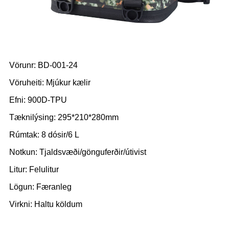
Vörunr: BD-001-24
Vöruheiti: Mjúkur kælir
Efni: 900D-TPU
Tæknilýsing: 295*210*280mm
Rúmtak: 8 dósir/6 L
Notkun: Tjaldsvæði/gönguferðir/útivist
Litur: Felulitur
Lögun: Færanleg
Virkni: Haltu köldum