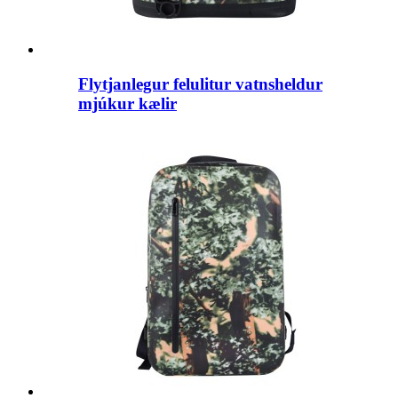
Flytjanlegur felulitur vatnsheldur
mjúkur kælir