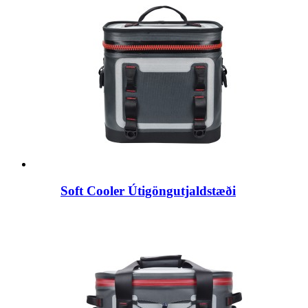
Soft Cooler Útigöngutjaldstæði