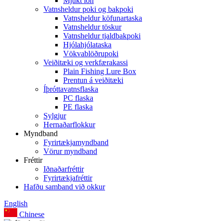
Mjúkt lón
Vatnsheldur poki og bakpoki
Vatnsheldur köfunartaska
Vatnsheldur töskur
Vatnsheldur tjaldbakpoki
Hjólahjólataska
Vökvablöðrupoki
Veiðitæki og verkfærakassi
Plain Fishing Lure Box
Prentun á veiðitæki
Íþróttavatnsflaska
PC flaska
PE flaska
Sylgjur
Hernaðarflokkur
Myndband
Fyrirtækjamyndband
Vörur myndband
Fréttir
Iðnaðarfréttir
Fyrirtækjafréttir
Hafðu samband við okkur
English
Chinese