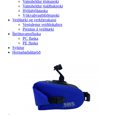
Vatnsheldur töskupoki
Vatnsheldur tjaldbakpoki
Hjólahjólataska
Vökvaþvagblöðrupoki
Veiðitæki og verkfærakassi
Venjulegur veiðilokabox
Prentun á veiðitæki
Íþróttavatnsflaska
PC flaska
PE flaska
Sylgjur
Hernaðarþáttaröð