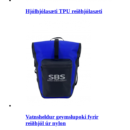
Hjólhjólasæti TPU reiðhjólasæti
Vatnsheldur geymslupoki fyrir
reiðhjól úr nylon