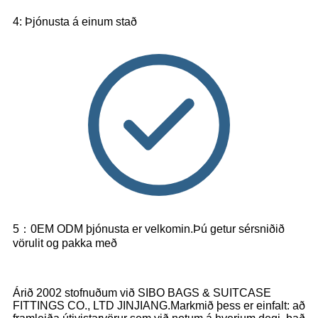
4: Þjónusta á einum stað
5：0EM ODM þjónusta er velkomin.Þú getur sérsniðið
vörulit og pakka með
Árið 2002 stofnuðum við SIBO BAGS & SUITCASE
FITTINGS CO., LTD JINJIANG.Markmið þess er einfalt: að