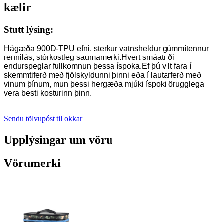
kælir
Stutt lýsing:
Hágæða 900D-TPU efni, sterkur vatnsheldur gúmmítennur
rennilás, stórkostleg saumamerki.Hvert smáatriði
endurspeglar fullkomnun þessa íspoka.Ef þú vilt fara í
skemmtiferð með fjölskyldunni þinni eða í lautarferð með
vinum þínum, mun þessi hergæða mjúki íspoki örugglega
vera besti kosturinn þinn.
Sendu tölvupóst til okkar
Upplýsingar um vöru
Vörumerki