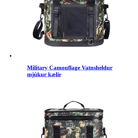
Military Camouflage Vatnsheldur
mjúkur kælir