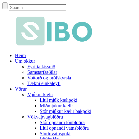
Heim
Um okkur
Fyrirtækissnið
Samstarfsaðilar
Vottorð og prófskýrsla
Tækni einkaleyfi
Vörur
Mjúkur kælir
Lítil mjúk kælipoki
Miðmjúkur kælir
Stór mjúkur kælir bakpoki
Vökvaþvagblöðru
Stór opnandi lónblöðra
Lítil opnandi vatnsblöðra
Sturtuvatnspoki