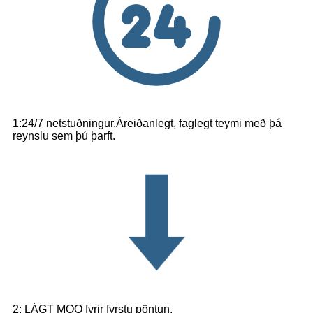
1:24/7 netstuðningur.Áreiðanlegt, faglegt teymi með þá
reynslu sem þú þarft.
2: LÁGT MOQ fyrir fyrstu pöntun.