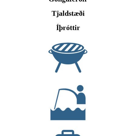
Tjaldstæði
Íþróttir