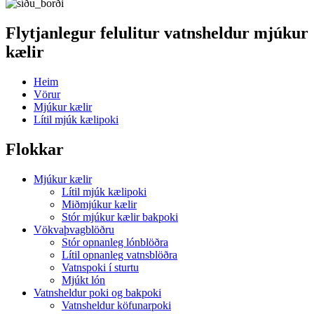
Flytjanlegur felulitur vatnsheldur mjúkur
kælir
Heim
Vörur
Mjúkur kælir
Lítil mjúk kælipoki
Flokkar
Mjúkur kælir
Lítil mjúk kælipoki
Miðmjúkur kælir
Stór mjúkur kælir bakpoki
Vökvaþvagblöðru
Stór opnanleg lónblöðra
Lítil opnanleg vatnsblöðra
Vatnspoki í sturtu
Mjúkt lón
Vatnsheldur poki og bakpoki
Vatnsheldur köfunarpoki