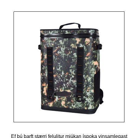
Ef þú þarft stærri felulitur mjúkan íspoka vinsamlegast