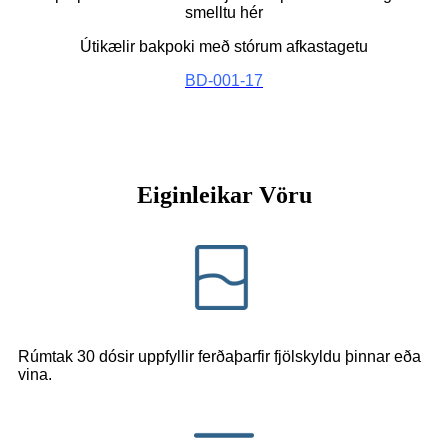
smelltu hér
Útikælir bakpoki með stórum afkastagetu
BD-001-17
Eiginleikar Vöru
Rúmtak 30 dósir uppfyllir ferðaþarfir fjölskyldu þinnar eða
vina.