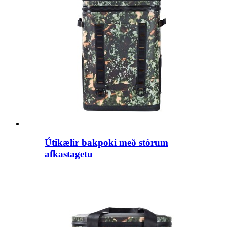
Útikælir bakpoki með stórum
afkastagetu