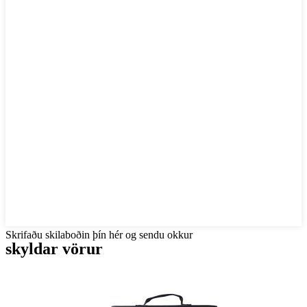
Skrifaðu skilaboðin þín hér og sendu okkur
skyldar vörur