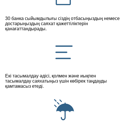
30 банка сыйымдылығы сіздің отбасыңыздың немесе
достарыңыздың саяхат қажеттіліктерін
қанағаттандырады.
Екі тасымалдау әдісі, қолмен және иықпен
тасымалдау саяхатыңыз үшін көбірек таңдауды
қамтамасыз етеді.