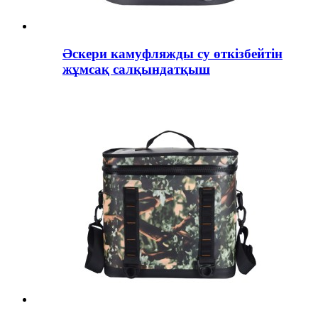
Әскери камуфляжды су өткізбейтін
жұмсақ салқындатқыш