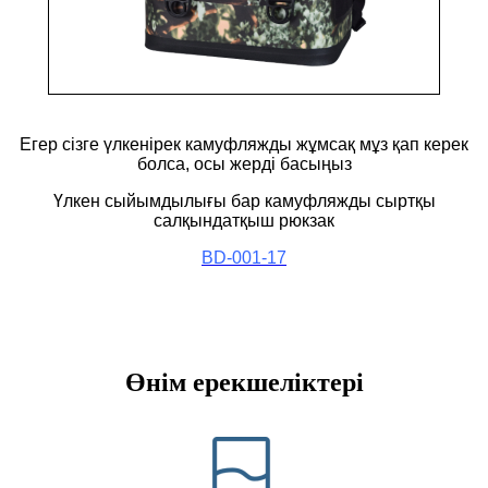
Егер сізге үлкенірек камуфляжды жұмсақ мұз қап керек
болса, осы жерді басыңыз
Үлкен сыйымдылығы бар камуфляжды сыртқы
салқындатқыш рюкзак
BD-001-17
Өнім ерекшеліктері