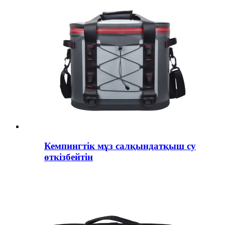
Кемпингтік мұз салқындатқыш су
өткізбейтін