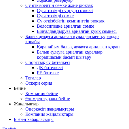
Жұмсақ резервуар
Су өткізбейтін сөмке және рюкзак
Суға төзімді сүңгуір сөмкесі
Суға төзімді сөмке
Су өткізбейтін кемпингтік рюкзак
Велосипедке арналған сөмке
Ылғалдандыруға арналған қуық сөмкесі
Балық аулауға арналған құралдар мен құралдар
қорабы
Қарапайым балық аулауға арналған қорап
Балық аулауға арналған құралдар
қорапшасын басып шығару
Спорттық су бөтелкесі
ДК бөтелкесі
PE бөтелке
Тоғалар
Әскери серия
Бейне
Компания бейне
Өнімдер туралы бейне
Жаңалықтар
Өнеркәсіп жаңалықтары
Компания жаңалықтары
Бізбен хабарласыңы