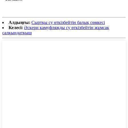
Алдыңғы:
Сыртқы су өткізбейтін балық сөмкесі
Келесі:
Әскери камуфляжды су өткізбейтін жұмсақ
салқындатқыш