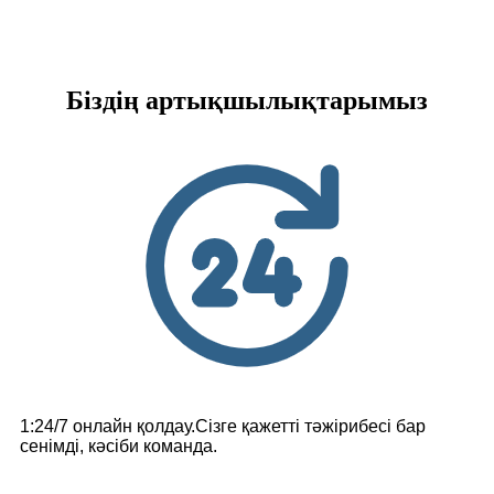
Біздің артықшылықтарымыз
1:24/7 онлайн қолдау.Сізге қажетті тәжірибесі бар
сенімді, кәсіби команда.