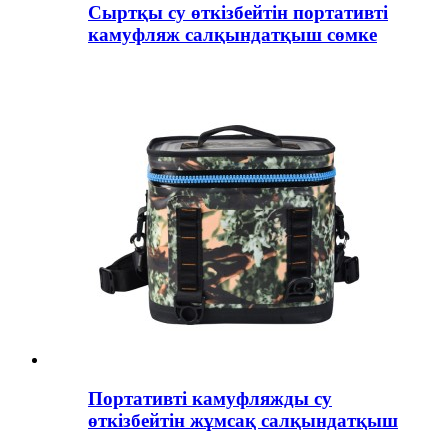
Сыртқы су өткізбейтін портативті
камуфляж салқындатқыш сөмке
Портативті камуфляжды су
өткізбейтін жұмсақ салқындатқыш