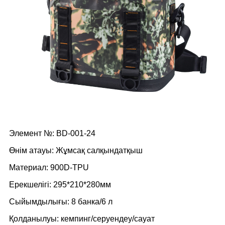
Элемент №: BD-001-24
Өнім атауы: Жұмсақ салқындатқыш
Материал: 900D-TPU
Ерекшелігі: 295*210*280мм
Сыйымдылығы: 8 банка/6 л
Қолданылуы: кемпинг/серуендеу/сауат