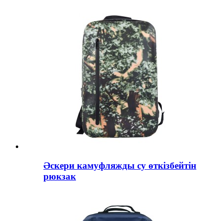
Әскери камуфляжды су өткізбейтін
рюкзак