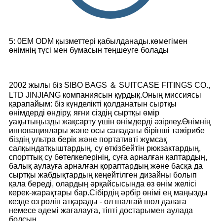
5: 0EM ODM қызметтері қабылданады.көмегімен
өнімнің түсі мен бумасын теңшеуге болады
2002 жылы біз SIBO BAGS ＆ SUITCASE FITINGS CO.,
LTD JINJIANG компаниясын құрдық.Оның миссиясы
қарапайым: біз күнделікті қолданатын сыртқы
өнімдерді өндіру, яғни сіздің сыртқы өмір
уақытыңызды жақсарту үшін өнімдерді әзірлеу.Өнімнің
инновациялары және осы саладағы бірінші тәжірибе
біздің ультра берік және портативті жұмсақ
салқындатқыштардың, су өткізбейтін рюкзактардың,
спорттық су бөтелкелерінің, суға арналған қаптардың,
балық аулауға арналған қораптардың және басқа да
сыртқы жабдықтардың кеңейтілген дизайны болып
қала береді, олардың әрқайсысында өз өнім желісі
керек-жарақтары бар.Сібірдің әрбір өнімі ең маңызды
кезде өз рөлін атқарады - ол шалғай шөл далаға
немесе әдемі жағалауға, тіпті достарымен аулада
болсын.