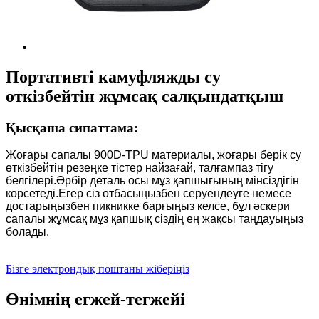
Портативті камуфляжды су
өткізбейтін жұмсақ салқындатқыш
Қысқаша сипаттама:
Жоғары сапалы 900D-TPU материалы, жоғары берік су
өткізбейтін резеңке тістер найзағай, талғампаз тігу
белгілері.Әрбір деталь осы мұз қапшығының мінсіздігін
көрсетеді.Егер сіз отбасыңызбен серуендеуге немесе
достарыңызбен пикникке барғыңыз келсе, бұл әскери
сапалы жұмсақ мұз қапшық сіздің ең жақсы таңдауыңыз
болады.
Бізге электрондық поштаны жіберіңіз
Өнімнің егжей-тегжейі