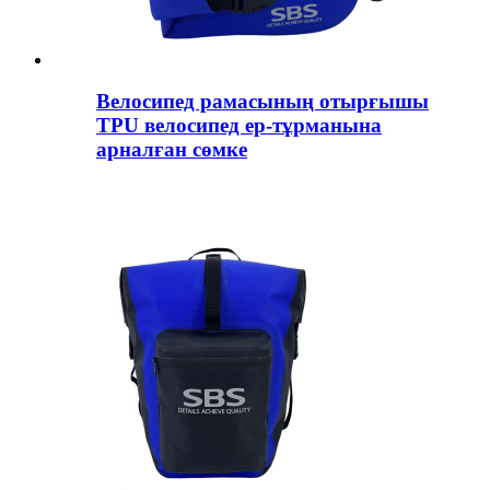
Велосипед рамасының отырғышы
TPU велосипед ер-тұрманына
арналған сөмке