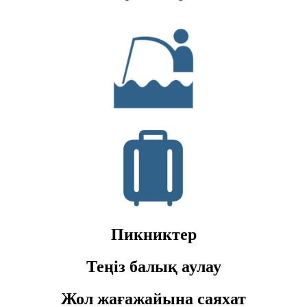
Пикниктер
Теңіз балық аулау
Жол жағажайына саяхат