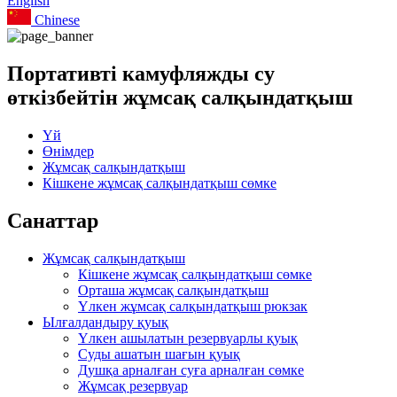
English
Chinese
Портативті камуфляжды су
өткізбейтін жұмсақ салқындатқыш
Үй
Өнімдер
Жұмсақ салқындатқыш
Кішкене жұмсақ салқындатқыш сөмке
Санаттар
Жұмсақ салқындатқыш
Кішкене жұмсақ салқындатқыш сөмке
Орташа жұмсақ салқындатқыш
Үлкен жұмсақ салқындатқыш рюкзак
Ылғалдандыру қуық
Үлкен ашылатын резервуарлы қуық
Суды ашатын шағын қуық
Душқа арналған суға арналған сөмке
Жұмсақ резервуар