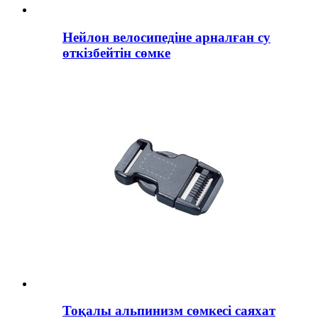
Нейлон велосипедіне арналған су
өткізбейтін сөмке
Тоқалы альпинизм сөмкесі саяхат