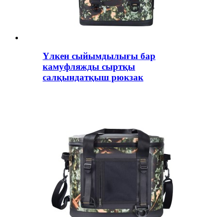
Үлкен сыйымдылығы бар
камуфляжды сыртқы
салқындатқыш рюкзак