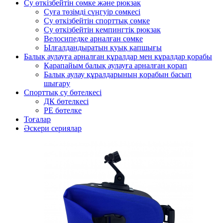
Су өткізбейтін сөмке және рюкзак
Суға төзімді сүңгуір сөмкесі
Су өткізбейтін спорттық сөмке
Су өткізбейтін кемпингтік рюкзак
Велосипедке арналған сөмке
Ылғалдандыратын қуық қапшығы
Балық аулауға арналған құралдар мен құралдар қорабы
Қарапайым балық аулауға арналған қорап
Балық аулау құралдарының қорабын басып
шығару
Спорттық су бөтелкесі
ДК бөтелкесі
PE бөтелке
Тоғалар
Әскери сериялар