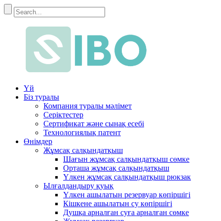
Үй
Біз туралы
Компания туралы мәлімет
Серіктестер
Сертификат және сынақ есебі
Технологиялық патент
Өнімдер
Жұмсақ салқындатқыш
Шағын жұмсақ салқындатқыш сөмке
Орташа жұмсақ салқындатқыш
Үлкен жұмсақ салқындатқыш рюкзак
Ылғалдандыру қуық
Үлкен ашылатын резервуар көпіршігі
Кішкене ашылатын су көпіршігі
Душқа арналған суға арналған сөмке