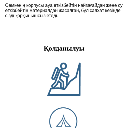
Сөмкенің корпусы ауа өткізбейтін найзағайдан және су
өткізбейтін материалдан жасалған, бұл саяхат кезінде
сізді қорқынышсыз етеді.
Қолданылуы