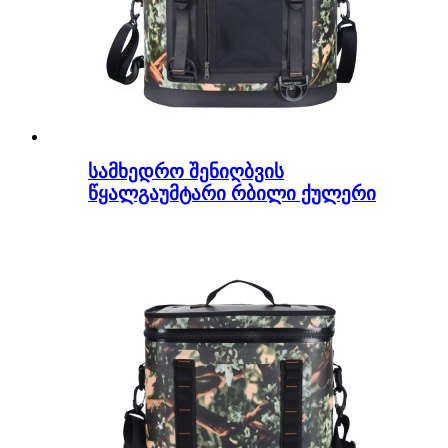
სამხედრო შენიღბვის
წყალგაუმტარი რბილი ქულერი