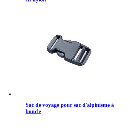
Sac de voyage pour sac d'alpinisme à
boucle