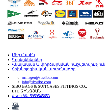
Մեր մասին
Գործընկերներ
Վկայական և փորձարկման հաշվետվություն
Տեխնոլոգիական արտոնագիր
manager@sbssibo.com
info@sbssibo.com
SIBO BAGS & SUITCASES FITTINGS CO.,
LTD.ՋԻՆՋՅԱՆ
Հեռ.+86-15959545653