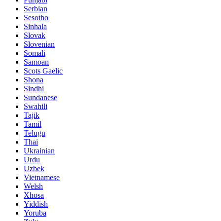
Serbian
Sesotho
Sinhala
Slovak
Slovenian
Somali
Samoan
Scots Gaelic
Shona
Sindhi
Sundanese
Swahili
Tajik
Tamil
Telugu
Thai
Ukrainian
Urdu
Uzbek
Vietnamese
Welsh
Xhosa
Yiddish
Yoruba