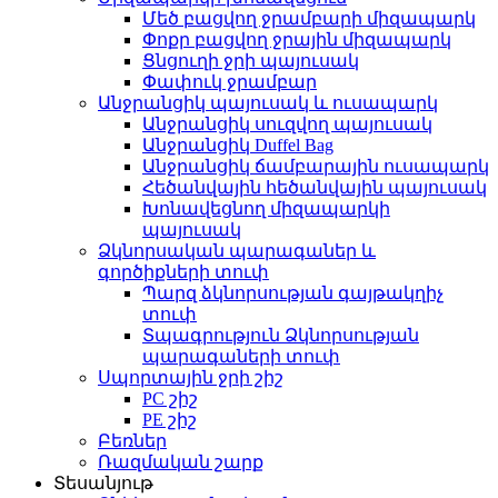
Մեծ բացվող ջրամբարի միզապարկ
Փոքր բացվող ջրային միզապարկ
Ցնցուղի ջրի պայուսակ
Փափուկ ջրամբար
Անջրանցիկ պայուսակ և ուսապարկ
Անջրանցիկ սուզվող պայուսակ
Անջրանցիկ Duffel Bag
Անջրանցիկ ճամբարային ուսապարկ
Հեծանվային հեծանվային պայուսակ
Խոնավեցնող միզապարկի
պայուսակ
Ձկնորսական պարագաներ և
գործիքների տուփ
Պարզ ձկնորսության գայթակղիչ
տուփ
Տպագրություն Ձկնորսության
պարագաների տուփ
Սպորտային ջրի շիշ
PC շիշ
PE շիշ
Բեռներ
Ռազմական շարք
Տեսանյութ