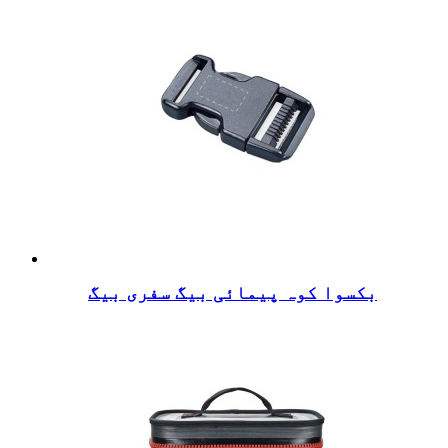
بکسوا کوہ پیمائی بیگ سفری بیگ