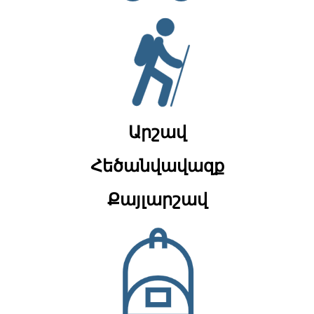
Արշավ
Հեծանվավազք
Քայլարշավ