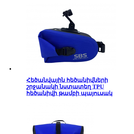
Հեծանվային հեծանիվների
շրջանակի նստատեղ TPU
հեծանիվի թամբի պայուսակ