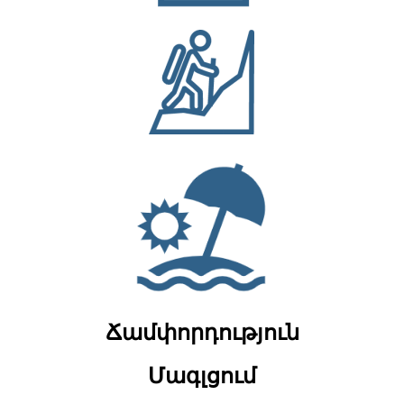
Ճամփորդություն
Մագլցում