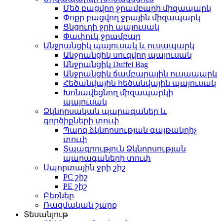
Մեծ բացվող ջրամբարի միզապարկ
Փոքր բացվող ջրային միզապարկ
Ցնցուղի ջրի պայուսակ
Փափուկ ջրամբար
Անջրանցիկ պայուսակ և ուսապարկ
Անջրանցիկ սուզվող պայուսակ
Անջրանցիկ Duffel Bag
Անջրանցիկ ճամբարային ուսապարկ
Հեծանվային հեծանվային պայուսակ
Խոնավեցնող միզապարկի
պայուսակ
Ձկնորսական պարագաներ և
գործիքների տուփ
Պարզ ձկնորսության գայթակղիչ
տուփ
Տպագրություն Ձկնորսության
պարագաների տուփ
Սպորտային ջրի շիշ
PC շիշ
PE շիշ
Բեռներ
Ռազմական շարք
Տեսանյութ