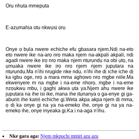
Ọrụ nhụta mmepụta
E-azụmahịa otu nkwụsị ọrụ
Onye ọ bụla nwere echiche efu gbasara njem.Ndị na-eto
eto nwere ike na-arọ nrọ maka njem na-akpali akpali, ndị
agadi nwere ike ịrọ nrọ maka njem ntụrụndụ na obi ụtọ, na
ụmụaka nwere ike ịrọ nrọ njem njem jupụtara na
ntụrụndụ.Ma n'ihi nrụgide nke ndụ, n'ihi ihe dị iche iche dị
ka igbu oge, nrọ a mara mma aghọwo nrọ mgbe niile.Ma
ekwenyere m na mgbe ị na-eme nhọrọ, mgbe ị na-eme
nzọụkwụ mbụ, ị gaghị akwa ụta ya.Njem ahụ nwere ike
juputara na ihe isi ike, mana ihe ịtụnanya ọ ga-enye gị ga-
abụrịrị ihe karịrị echiche gị.Weta akpa akpa njem dị mma,
ọ dị ka onye gị na ya na-emekọ ihe, onye gị na ya na-
emekọ ihe, onye inyeaka gị.Ka ị na-aga n'ihu.
Nke gara aga:
Njem mkpuchi mmiri azu azu