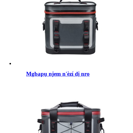
Mgbapụ njem n'èzí dị nro