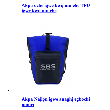
Akpa oche igwe kwụ otu ebe TPU
igwe kwụ otu ebe
Akpa Naịlọn igwe anaghị egbochi
mmiri