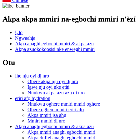
Chinese
Akpa akpa mmiri na-egbochi mmiri n'èzí
Ụlọ
Ngwaahịa
Akpa anaghị egbochi mmiri & akpa azu
Akpa azuokokoosisi nke enweghị mmiri
Otu
Ihe nju oyi dị nro
Obere akpa nju oyi dị nro
Igwe nju oyi nke etiti
Nnukwu akpa azụ azụ dị nro
eriri afọ hydration
Nnukwu oghere mmiri mmiri oghere
Obere oghere mmiri eriri afo
Akpa mmiri ịsa ahụ
Mmiri mmiri dị nro
Akpa anaghị egbochi mmiri & akpa azu
Akpa mmiri anaghị egbochi mmiri
Akpa duffel anaghị egbochi mmiri