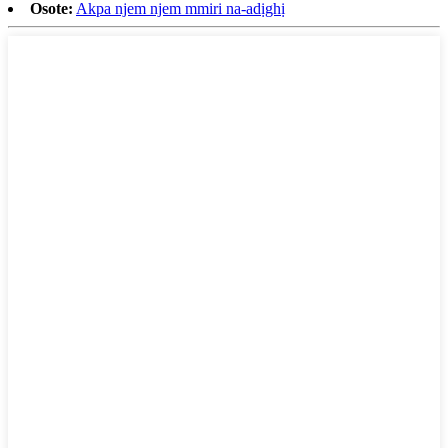
Osote:
Akpa njem njem mmiri na-adịghị