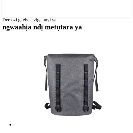
Dee ozi gị ebe a ziga anyị ya
ngwaahịa ndị metụtara ya