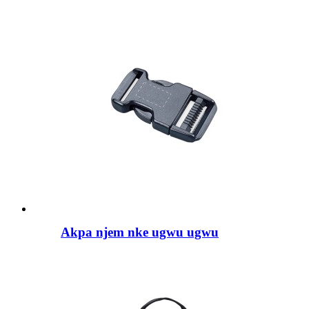
Akpa njem nke ugwu ugwu