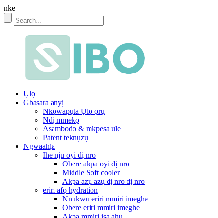
nke
Ụlọ
Gbasara anyị
Nkọwapụta Ụlọ ọrụ
Ndị mmekọ
Asambodo & mkpesa ule
Patent teknụzụ
Ngwaahịa
Ihe nju oyi dị nro
Obere akpa oyi dị nro
Middle Soft cooler
Akpa azụ azụ dị nro dị nro
eriri afọ hydration
Nnukwu eriri mmiri imeghe
Obere eriri mmiri imeghe
Akpa mmiri ịsa ahụ