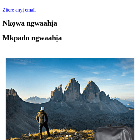
Zitere anyị email
Nkọwa ngwaahịa
Mkpado ngwaahịa