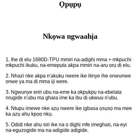
Ọpụpụ
Nkọwa ngwaahịa
1. Ihe dị elu 1680D-TPU mmiri na-adịghị mma + mkpuchi
mkpuchi ikuku, na-emepụta akpa mmiri na-arụ ọrụ dị elu.
2. Nhazi nke akpa n'akụkụ nwere ike itinye ihe onwunwe
onwe ya ma dị mma iji were.
3. Ngwunye eriri ubu na-eme ka ọkpụkpụ na-ebelata
nrụgide n'ubu ma ghara ime ka ibu dị ukwuu n'ubu.
4. Ntupu imewe nke azụ nwere ike ịgbasa ọsụsọ ma mee
ka azụ ahụ kpọọ nkụ.
5. Ọdịdị nke ahụ siri ike na ọ dịghị mfe ịmegharị, na-eyi
na-eguzogide ma na-adịgide adịgide.