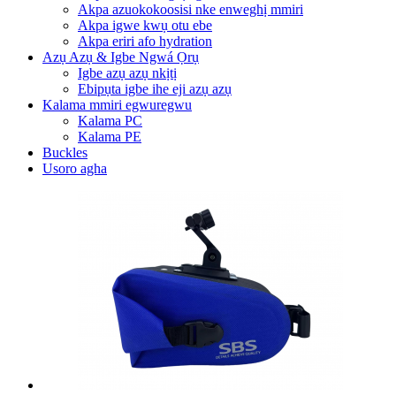
Akpa azuokokoosisi nke enweghị mmiri
Akpa igwe kwụ otu ebe
Akpa eriri afo hydration
Azụ Azụ & Igbe Ngwá Ọrụ
Igbe azụ azụ nkịtị
Ebipụta igbe ihe eji azụ azụ
Kalama mmiri egwuregwu
Kalama PC
Kalama PE
Buckles
Usoro agha