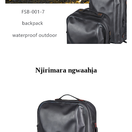
Njirimara ngwaahịa