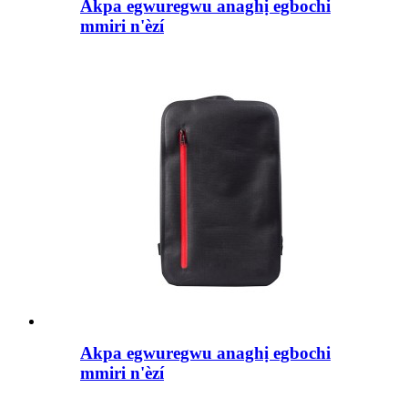
Akpa egwuregwu anaghị egbochi
mmiri n'èzí
Akpa egwuregwu anaghị egbochi
mmiri n'èzí