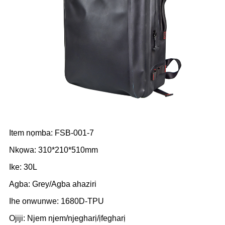
Item nọmba: FSB-001-7
Nkọwa: 310*210*510mm
Ike: 30L
Agba: Grey/Agba ahaziri
Ihe onwunwe: 1680D-TPU
Ojiji: Njem njem/njegharị/ịfegharị