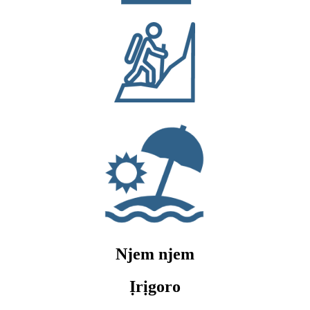
Njem njem
Ịrịgoro