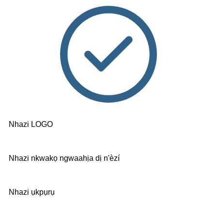
Nhazi LOGO
Nhazi nkwakọ ngwaahịa dị n'èzí
Nhazi ụkpụrụ