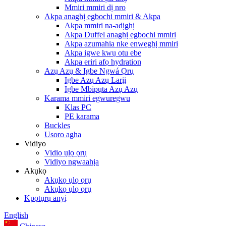
Mmiri mmiri dị nro
Akpa anaghị egbochi mmiri & Akpa
Akpa mmiri na-adịghị
Akpa Duffel anaghị egbochi mmiri
Akpa azumahia nke enweghị mmiri
Akpa igwe kwụ otu ebe
Akpa eriri afọ hydration
Azụ Azụ & Igbe Ngwá Ọrụ
Igbe Azụ Azụ Larịị
Igbe Mbipụta Azụ Azụ
Karama mmiri egwuregwu
Klas PC
PE karama
Buckles
Usoro agha
Vidiyo
Vidio ụlọ ọrụ
Vidiyo ngwaahịa
Akụkọ
Akụkọ ụlọ ọrụ
Akụkọ ụlọ ọrụ
Kpọtụrụ anyị
English