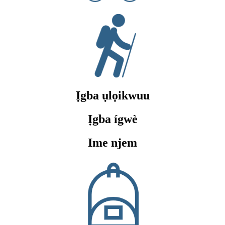
Ịgba ụlọikwuu
Ịgba ígwè
Ime njem