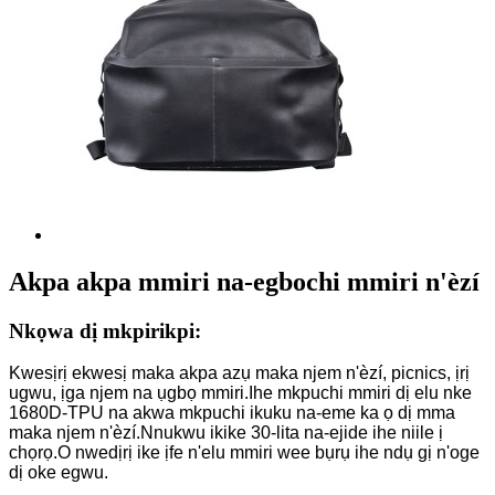
Akpa akpa mmiri na-egbochi mmiri n'èzí
Nkọwa dị mkpirikpi:
Kwesịrị ekwesị maka akpa azụ maka njem n'èzí, picnics, ịrị
ugwu, ịga njem na ụgbọ mmiri.Ihe mkpuchi mmiri dị elu nke
1680D-TPU na akwa mkpuchi ikuku na-eme ka ọ dị mma
maka njem n'èzí.Nnukwu ikike 30-lita na-ejide ihe niile ị
chọrọ.O nwedịrị ike ịfe n'elu mmiri wee bụrụ ihe ndụ gị n'oge
dị oke egwu.