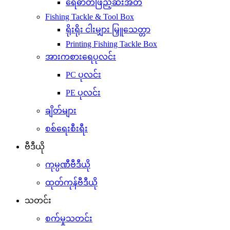
ရေဓာတ်ဖြည့်ဆီးအိတ်
Fishing Tackle & Tool Box
ရိုးရိုး ငါးမျှား မြှူသေတ္တာ
Printing Fishing Tackle Box
အားကစားရေပုလင်း
PC ပုလင်း
PE ပုလင်း
ချိတ်များ
စစ်ရေးစီးရီး
ဗီဒီယို
ကုမ္ပဏီဗီဒီယို
ထုတ်ကုန်ဗီဒီယို
သတင်း
စက်မှုသတင်း