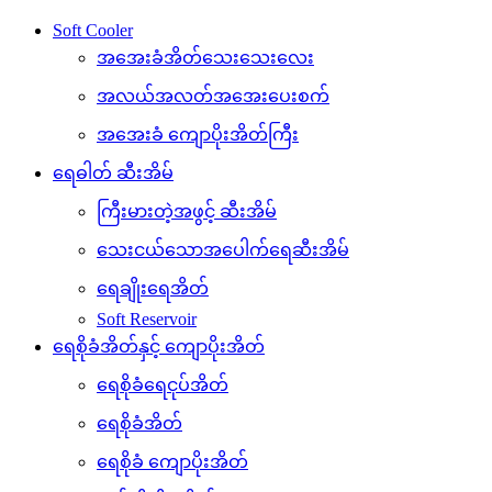
Soft Cooler
အအေးခံအိတ်သေးသေးလေး
အလယ်အလတ်အအေးပေးစက်
အအေးခံ ကျောပိုးအိတ်ကြီး
ရေဓါတ် ဆီးအိမ်
ကြီးမားတဲ့အဖွင့် ဆီးအိမ်
သေးငယ်သောအပေါက်ရေဆီးအိမ်
ရေချိုးရေအိတ်
Soft Reservoir
ရေစိုခံအိတ်နှင့် ကျောပိုးအိတ်
ရေစိုခံရေငုပ်အိတ်
ရေစိုခံအိတ်
ရေစိုခံ ကျောပိုးအိတ်