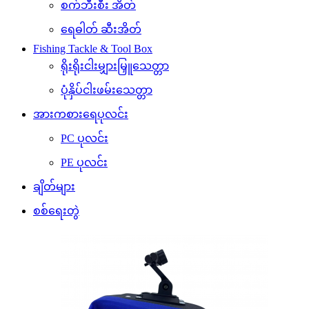
စက်ဘီးစီး အိတ်
ရေဓါတ် ဆီးအိတ်
Fishing Tackle & Tool Box
ရိုးရိုးငါးမျှားမြှူသေတ္တာ
ပုံနှိပ်ငါးဖမ်းသေတ္တာ
အားကစားရေပုလင်း
PC ပုလင်း
PE ပုလင်း
ချိတ်များ
စစ်ရေးတွဲ