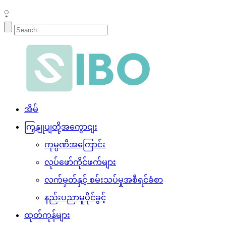
့
အိမ်
ကြှနျုပျတို့အကွောငျး
ကုမ္ပဏီအကြောင်း
လုပ်ဖော်ကိုင်ဖက်များ
လက်မှတ်နှင့် စမ်းသပ်မှုအစီရင်ခံစာ
နည်းပညာမူပိုင်ခွင့်
ထုတ်ကုန်များ