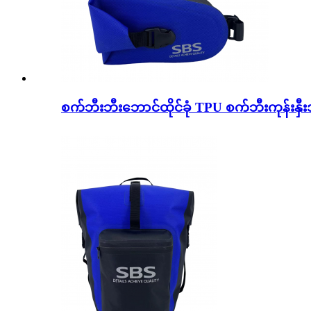
စက်ဘီးဘီးဘောင်ထိုင်ခုံ TPU စက်ဘီးကုန်းနှီ