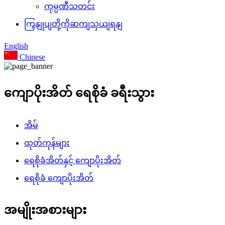
ကုမ္ပဏီသတင်း
ကြှနျုပျတို့ကိုဆကျသှယျရနျ
English
Chinese
ကျောပိုးအိတ် ရေစိုခံ ခရီးသွား
အိမ်
ထုတ်ကုန်များ
ရေစိုခံအိတ်နှင့် ကျောပိုးအိတ်
ရေစိုခံ ကျောပိုးအိတ်
အမျိုးအစားများ