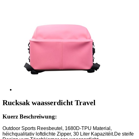
Rucksak waasserdicht Travel
Kuerz Beschreiwung:
Outdoor Sports Reesbeutel, 1680D-TPU Material,
héichqualitativ loftdichte Zipper, 30 Liter Kapazitéit.De steife