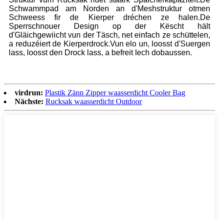
Schwammpad am Norden an d'Meshstruktur otmen
Schweess fir de Kierper dréchen ze halen.De
Sperrschnouer Design op der Këscht hält
d'Gläichgewiicht vun der Täsch, net einfach ze schüttelen,
a reduzéiert de Kierperdrock.Vun elo un, loosst d'Suergen
lass, loosst den Drock lass, a befreit Iech dobaussen.
virdrun:
Plastik Zänn Zipper waasserdicht Cooler Bag
Nächste:
Rucksak waasserdicht Outdoor