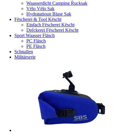
Waasserdicht Camping Rucksak
Vëlo Vëlo Sak
Hydratatioun Blase Sak
Fëscherei & Tool Këscht
Einfach Fëscherei Këscht
Dréckerei Fëscherei Këscht
Sport Waasser Fläsch
PC Fläsch
PE Fläsch
Schnallen
Militärserie