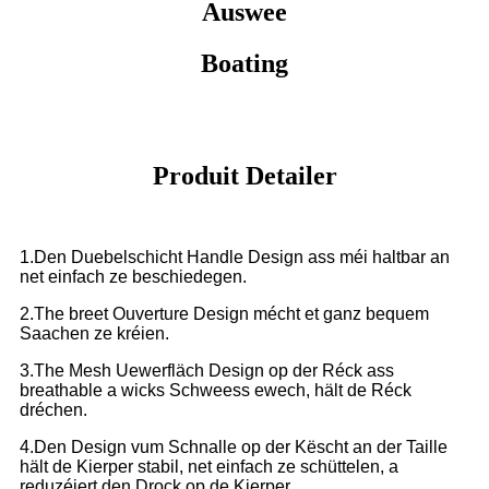
Auswee
Boating
Produit Detailer
1.Den Duebelschicht Handle Design ass méi haltbar an
net einfach ze beschiedegen.
2.The breet Ouverture Design mécht et ganz bequem
Saachen ze kréien.
3.The Mesh Uewerfläch Design op der Réck ass
breathable a wicks Schweess ewech, hält de Réck
dréchen.
4.Den Design vum Schnalle op der Këscht an der Taille
hält de Kierper stabil, net einfach ze schüttelen, a
reduzéiert den Drock op de Kierper.