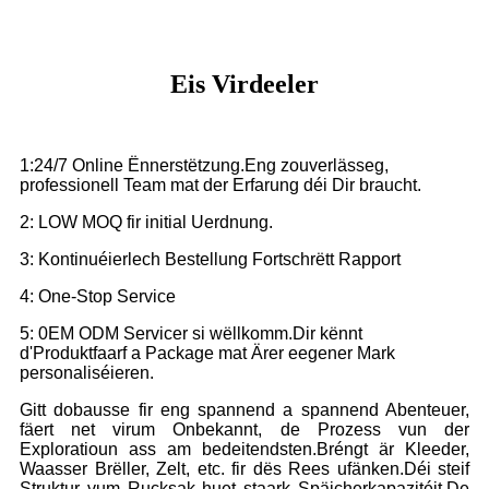
Eis Virdeeler
1:24/7 Online Ënnerstëtzung.Eng zouverlässeg,
professionell Team mat der Erfarung déi Dir braucht.
2: LOW MOQ fir initial Uerdnung.
3: Kontinuéierlech Bestellung Fortschrëtt Rapport
4: One-Stop Service
5: 0EM ODM Servicer si wëllkomm.Dir kënnt
d'Produktfaarf a Package mat Ärer eegener Mark
personaliséieren.
Gitt dobausse fir eng spannend a spannend Abenteuer,
fäert net virum Onbekannt, de Prozess vun der
Exploratioun ass am bedeitendsten.Bréngt är Kleeder,
Waasser Brëller, Zelt, etc. fir dës Rees ufänken.Déi steif
Struktur vum Rucksak huet staark Späicherkapazitéit.De