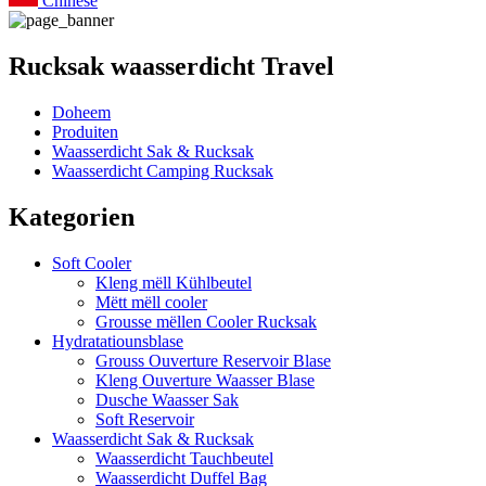
Chinese
Rucksak waasserdicht Travel
Doheem
Produiten
Waasserdicht Sak & Rucksak
Waasserdicht Camping Rucksak
Kategorien
Soft Cooler
Kleng mëll Kühlbeutel
Mëtt mëll cooler
Grousse mëllen Cooler Rucksak
Hydratatiounsblase
Grouss Ouverture Reservoir Blase
Kleng Ouverture Waasser Blase
Dusche Waasser Sak
Soft Reservoir
Waasserdicht Sak & Rucksak
Waasserdicht Tauchbeutel
Waasserdicht Duffel Bag