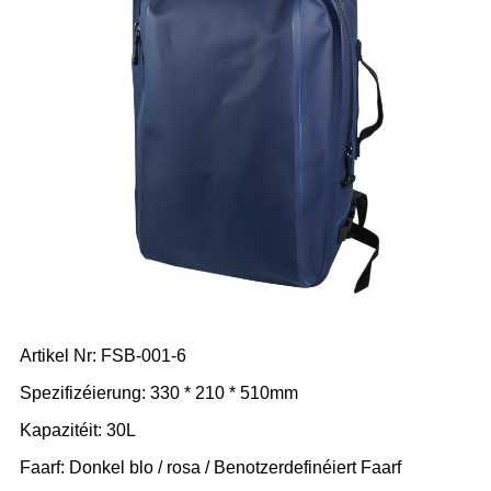
Artikel Nr: FSB-001-6
Spezifizéierung: 330 * 210 * 510mm
Kapazitéit: 30L
Faarf: Donkel blo / rosa / Benotzerdefinéiert Faarf