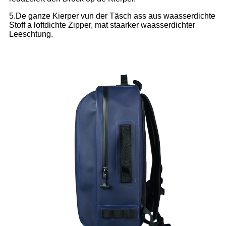
5.De ganze Kierper vun der Täsch ass aus waasserdichte
Stoff a loftdichte Zipper, mat staarker waasserdichter
Leeschtung.