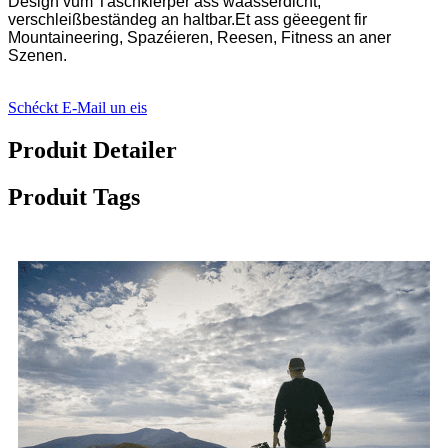
Design vum Täschkierper ass waasserdicht,
verschleißbeständeg an haltbar.Et ass gëeegent fir
Mountaineering, Spazéieren, Reesen, Fitness an aner
Szenen.
Schéckt E-Mail un eis
Produit Detailer
Produit Tags