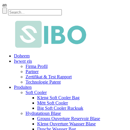
an
Doheem
Iwwer eis
Firma Profil
Partner
Zertifikat & Test Rapport
Technologie Patent
Produiten
Soft Cooler
Kleng Soft Cooler Bag
Mëtt Soft Cooler
Big Soft Cooler Rucksak
Hydratatioun Blase
Grouss Ouverture Reservoir Blase
Kleng Ouverture Waasser Blase
Dusche Waasser Bag