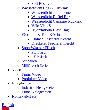
Soft Reservoir
Waasserdicht Bag & Rucksak
Waasserdicht Tauchbeutel
Waasserdicht Duffel Bag
Waasserdicht Camping Rucksak
Vëlo Vëlo Sak
Hydratatioun Blase Bag
Fëscherei & Tool Këscht
Einfach Fëscherei Këscht
Dréckerei Fëscherei Këscht
Sport Waasser Fläsch
PC Fläsch
PE Fläsch
Schnallen
Militäresch Serie
Video
Firma Video
Produkter Video
Neiegkeeten
Industrie Neiegkeeten
Firma Neiegkeeten
Kontaktéiert eis
English