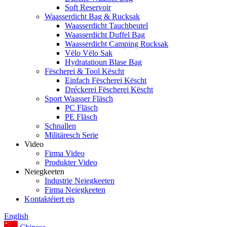
Soft Reservoir
Waasserdicht Bag & Rucksak
Waasserdicht Tauchbeutel
Waasserdicht Duffel Bag
Waasserdicht Camping Rucksak
Vëlo Vëlo Sak
Hydratatioun Blase Bag
Fëscherei & Tool Këscht
Einfach Fëscherei Këscht
Dréckerei Fëscherei Këscht
Sport Waasser Fläsch
PC Fläsch
PE Fläsch
Schnallen
Militäresch Serie
Video
Firma Video
Produkter Video
Neiegkeeten
Industrie Neiegkeeten
Firma Neiegkeeten
Kontaktéiert eis
English