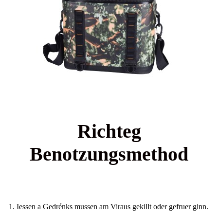
Richteg
Benotzungsmethod
1. Iessen a Gedrénks mussen am Viraus gekillt oder gefruer ginn.