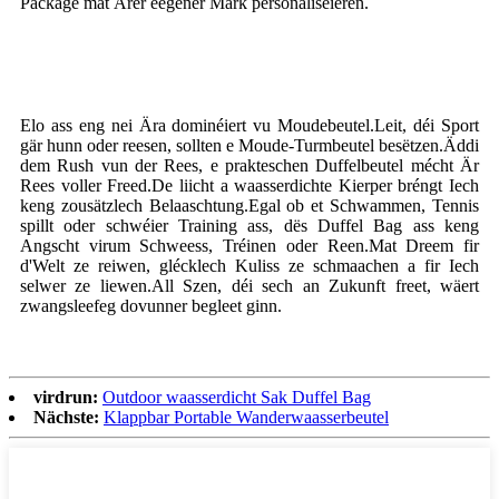
Package mat Ärer eegener Mark personaliséieren.
Elo ass eng nei Ära dominéiert vu Moudebeutel.Leit, déi Sport
gär hunn oder reesen, sollten e Moude-Turmbeutel besëtzen.Äddi
dem Rush vun der Rees, e prakteschen Duffelbeutel mécht Är
Rees voller Freed.De liicht a waasserdichte Kierper bréngt Iech
keng zousätzlech Belaaschtung.Egal ob et Schwammen, Tennis
spillt oder schwéier Training ass, dës Duffel Bag ass keng
Angscht virum Schweess, Tréinen oder Reen.Mat Dreem fir
d'Welt ze reiwen, glécklech Kuliss ze schmaachen a fir Iech
selwer ze liewen.All Szen, déi sech an Zukunft freet, wäert
zwangsleefeg dovunner begleet ginn.
virdrun:
Outdoor waasserdicht Sak Duffel Bag
Nächste:
Klappbar Portable Wanderwaasserbeutel