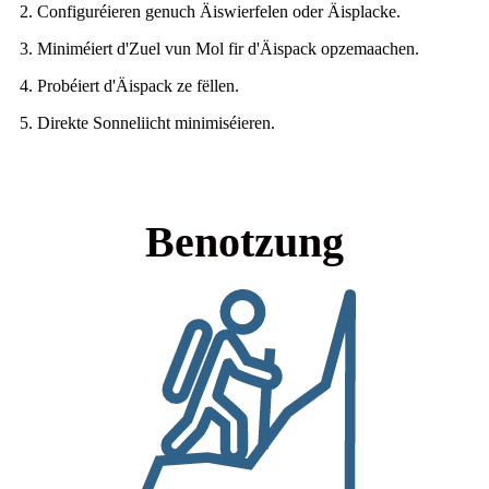
2. Configuréieren genuch Äiswierfelen oder Äisplacke.
3. Miniméiert d'Zuel vun Mol fir d'Äispack opzemaachen.
4. Probéiert d'Äispack ze fëllen.
5. Direkte Sonneliicht minimiséieren.
Benotzung