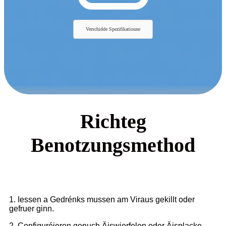
Verschidde Spezifikatioune
Richteg
Benotzungsmethod
1. Iessen a Gedrénks mussen am Viraus gekillt oder
gefruer ginn.
2. Configuréieren genuch Äiswierfelen oder Äisplacke.