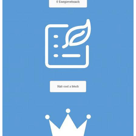
0 Energieverbrauch
Halt cool a frësch