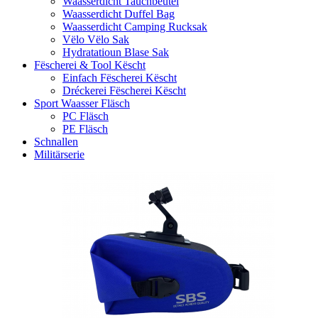
Waasserdicht Tauchbeutel
Waasserdicht Duffel Bag
Waasserdicht Camping Rucksak
Vëlo Vëlo Sak
Hydratatioun Blase Sak
Fëscherei & Tool Këscht
Einfach Fëscherei Këscht
Dréckerei Fëscherei Këscht
Sport Waasser Fläsch
PC Fläsch
PE Fläsch
Schnallen
Militärserie