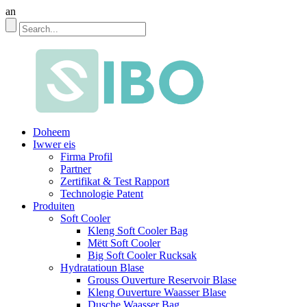
an
Doheem
Iwwer eis
Firma Profil
Partner
Zertifikat & Test Rapport
Technologie Patent
Produiten
Soft Cooler
Kleng Soft Cooler Bag
Mëtt Soft Cooler
Big Soft Cooler Rucksak
Hydratatioun Blase
Grouss Ouverture Reservoir Blase
Kleng Ouverture Waasser Blase
Dusche Waasser Bag