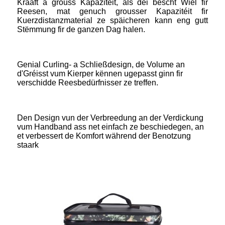
Kraaft a grouss Kapazitéit, als déi bescht Wiel fir
Reesen, mat genuch grousser Kapazitéit fir
Kuerzdistanzmaterial ze späicheren kann eng gutt
Stëmmung fir de ganzen Dag halen.
Genial Curling- a Schließdesign, de Volume an
d'Gréisst vum Kierper kënnen ugepasst ginn fir
verschidde Reesbedürfnisser ze treffen.
Den Design vun der Verbreedung an der Verdickung
vum Handband ass net einfach ze beschiedegen, an
et verbessert de Komfort während der Benotzung
staark