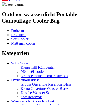
Chinese
Outdoor waasserdicht Portable
Camouflage Cooler Bag
Doheem
Produiten
Soft Cooler
Mëtt mëll cooler
Kategorien
Soft Cooler
Kleng mëll Kühlbeutel
Mëtt mëll cooler
Grousse mëllen Cooler Rucksak
Hydratatiounsblase
Grouss Ouverture Reservoir Blase
Kleng Ouverture Waasser Blase
Dusche Waasser Sak
Soft Reservoir
Waasserdicht Sak & Rucksak