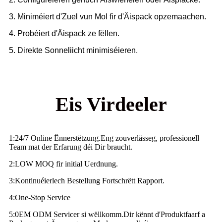
3. Miniméiert d'Zuel vun Mol fir d'Äispack opzemaachen.
4. Probéiert d'Äispack ze fëllen.
5. Direkte Sonneliicht minimiséieren.
Eis Virdeeler
1
:
24/7 Online Ënnerstëtzung.Eng zouverlässeg, professionell
Team mat der Erfarung déi Dir braucht.
2
:
LOW MOQ fir initial Uerdnung.
3
:
Kontinuéierlech Bestellung Fortschrëtt Rapport.
4
:
One-Stop Service
5
:
0EM ODM Servicer si wëllkomm.Dir kënnt d'Produktfaarf a