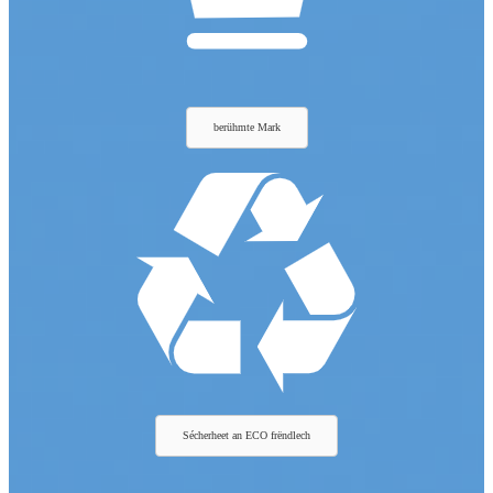
berühmte Mark
Sécherheet an ECO frëndlech