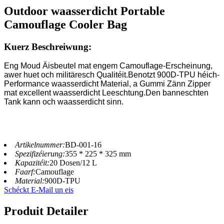
Outdoor waasserdicht Portable
Camouflage Cooler Bag
Kuerz Beschreiwung:
Eng Moud Äisbeutel mat engem Camouflage-Erscheinung,
awer huet och militäresch Qualitéit.Benotzt 900D-TPU héich-
Performance waasserdicht Material, a Gummi Zänn Zipper
mat excellent waasserdicht Leeschtung.Den banneschten
Tank kann och waasserdicht sinn.
Artikelnummer:
BD-001-16
Spezifizéierung:
355 * 225 * 325 mm
Kapazitéit:
20 Dosen/12 L
Faarf:
Camouflage
Material:
900D-TPU
Schéckt E-Mail un eis
Produit Detailer