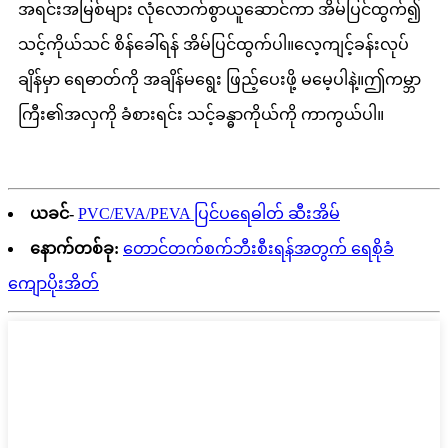
အရင်းအမြစ်များ လုံလောက်စွာယူဆောင်ကာ အိမ်ပြင်ထွက်၍
သင့်ကိုယ်သင် စိန်ခေါ်ရန် အိမ်ပြင်ထွက်ပါ။လေ့ကျင့်ခန်းလုပ်
ချိန်မှာ ရေဓာတ်ကို အချိန်မရွေး ဖြည့်ပေးဖို့ မမေ့ပါနဲ့။ဤကမ္ဘာ
ကြီး၏အလှကို ခံစားရင်း သင့်ခန္ဓာကိုယ်ကို ကာကွယ်ပါ။
ယခင်-
PVC/EVA/PEVA ပြင်ပရေဓါတ် ဆီးအိမ်
နောက်တစ်ခု:
တောင်တက်စက်ဘီးစီးရန်အတွက် ရေစိုခံ
ကျောပိုးအိတ်