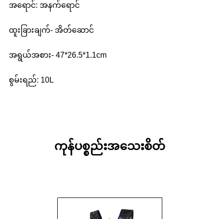
အရောင်: အနက်ရောင်
ထူးခြားချက်- အိတ်ဆောင်
အရွယ်အစား- 47*26.5*1.1cm
စွမ်းရည်: 10L
ကုန်ပစ္စည်းအသေးစိတ်