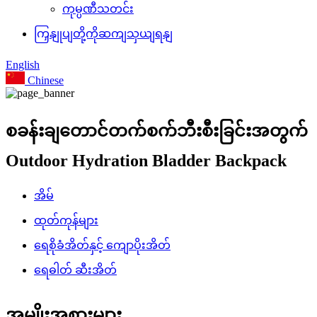
ကုမ္ပဏီသတင်း
ကြှနျုပျတို့ကိုဆကျသှယျရနျ
English
Chinese
စခန်းချတောင်တက်စက်ဘီးစီးခြင်းအတွက်
Outdoor Hydration Bladder Backpack
အိမ်
ထုတ်ကုန်များ
ရေစိုခံအိတ်နှင့် ကျောပိုးအိတ်
ရေဓါတ် ဆီးအိတ်
အမျိုးအစားများ