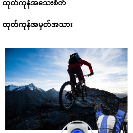
ထုတ်ကုန်အသေးစိတ်
ထုတ်ကုန်အမှတ်အသား