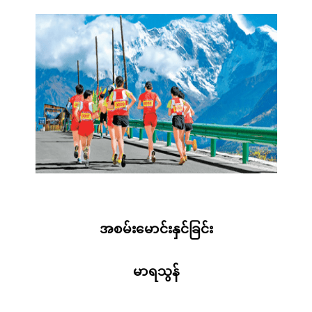
အစမ်းမောင်းနှင်ခြင်း
မာရသွန်