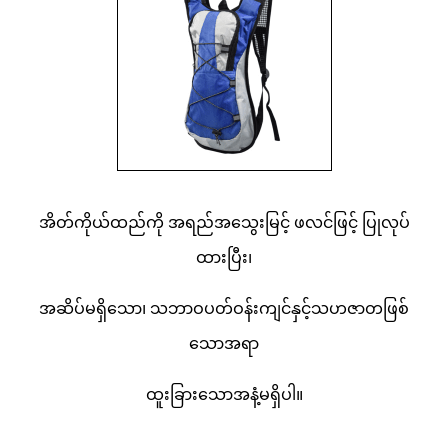
အိတ်ကိုယ်ထည်ကို အရည်အသွေးမြင့် ဖလင်ဖြင့် ပြုလုပ်
ထားပြီး၊
အဆိပ်မရှိသော၊ သဘာဝပတ်ဝန်းကျင်နှင့်သဟဇာတဖြစ်
သောအရာ
ထူးခြားသောအနံ့မရှိပါ။