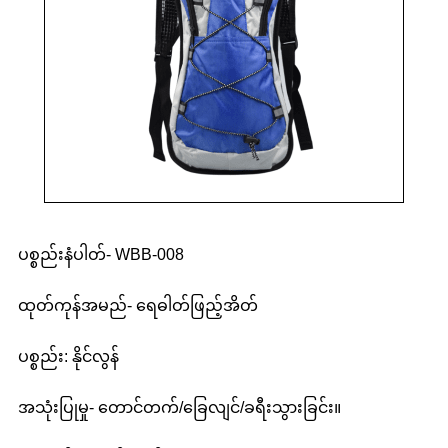
ပစ္စည်းနံပါတ်- WBB-008
ထုတ်ကုန်အမည်- ရေဓါတ်ဖြည့်အိတ်
ပစ္စည်း: နိုင်လွန်
အသုံးပြုမှု- တောင်တက်/ခြေလျင်/ခရီးသွားခြင်း။