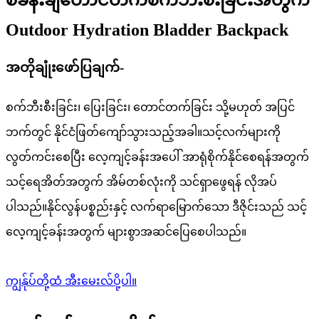
Outdoor Hydration Bladder Backpack
အတိုချုံးဖော်ပြချက်-
စက်ဘီးစီးခြင်း၊ ပြေးခြင်း၊ တောင်တက်ခြင်း သို့မဟုတ် အပြင်
ဘက်တွင် နိုင်ငံဖြတ်ကျော်သွားသည့်အခါ။သင့်လက်များကို
လွတ်ကင်းစေပြီး လေ့ကျင့်ခန်းအပေါ် အာရုံစိုက်နိုင်စေရန်အတွက်
သင့်ရေအိတ်အတွက် အိမ်တစ်လုံးကို သင်ရှာဖွေရန် လိုအပ်
ပါသည်။နိုင်လွန်ပစ္စည်းနှင့် လက်ရာမြောက်သော ဒီဇိုင်းသည် သင့်
လေ့ကျင့်ခန်းအတွက် များစွာအဆင်ပြေစေပါသည်။
ကျွန်ုပ်တို့ထံ အီးမေးလ်ပို့ပါ။