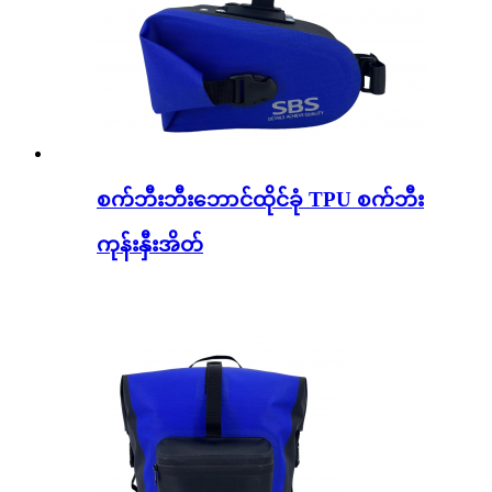
စက်ဘီးဘီးဘောင်ထိုင်ခုံ TPU စက်ဘီး
ကုန်းနှီးအိတ်