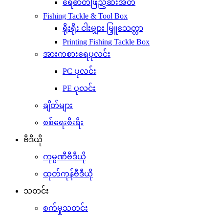
ရေဓာတ်ဖြည့်ဆီးအိတ်
Fishing Tackle & Tool Box
ရိုးရိုး ငါးမျှား မြှူသေတ္တာ
Printing Fishing Tackle Box
အားကစားရေပုလင်း
PC ပုလင်း
PE ပုလင်း
ချိတ်များ
စစ်ရေးစီးရီး
ဗီဒီယို
ကုမ္ပဏီဗီဒီယို
ထုတ်ကုန်ဗီဒီယို
သတင်း
စက်မှုသတင်း