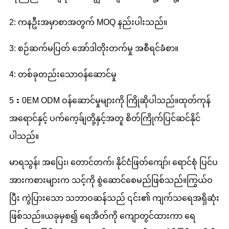
2: ကနဦးအမှာစာအတွက် MOQ နည်းပါးသည်။
3: စဉ်ဆက်မပြတ် အော်ဒါတိုးတက်မှု အစီရင်ခံစာ။
4: တစ်ခုတည်းသောဝန်ဆောင်မှု
5：0EM ODM ဝန်ဆောင်မှုများကို ကြိုဆိုပါသည်။ထုတ်ကုန်
အရောင်နှင့် ပက်ကေ့ခ်ျတို့နှင့်အတူ စိတ်ကြိုက်ပြင်ဆင်နိုင်
ပါသည်။
မာရသွန်၊ အပြေး၊ တောင်တက်၊ နိုင်ငံဖြတ်ကျော်၊ ရောင်စုံ ပြင်ပ
အားကစားများက သင့်ကို စွဲဆောင်စေမည်ဖြစ်သည်။ကြွယ်ဝ
ပြီး ကွဲပြားသော သဘာဝဆန်သည် ၎င်း၏ ကျက်သရေအရှိဆုံး
ဖြစ်သည်။ယခုမှစ၍ ရေအိတ်ကို ကျောတွင်ထားကာ ရေ