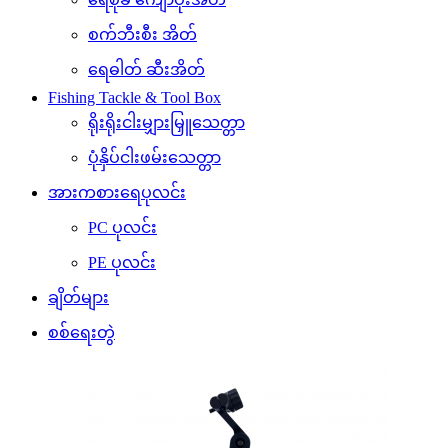
စက်ဘီးစီး အိတ်
ရေဓါတ် ဆီးအိတ်
Fishing Tackle & Tool Box
ရိုးရိုးငါးမျှားမြှူသေတ္တာ
ပုံနှိပ်ငါးဖမ်းသေတ္တာ
အားကစားရေပုလင်း
PC ပုလင်း
PE ပုလင်း
ချိတ်များ
စစ်ရေးတွဲ