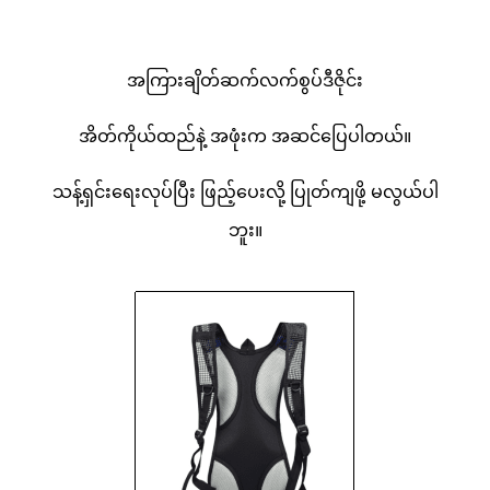
အကြားချိတ်ဆက်လက်စွပ်ဒီဇိုင်း
အိတ်ကိုယ်ထည်နဲ့ အဖုံးက အဆင်ပြေပါတယ်။
သန့်ရှင်းရေးလုပ်ပြီး ဖြည့်ပေးလို့ ပြုတ်ကျဖို့ မလွယ်ပါ
ဘူး။