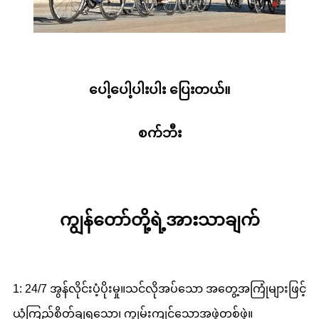
ပေါ့ပေါ့ပါးပါး ပြေးတယ်။
စက်ဘီး
ကျွန်တော်တို့ရဲ့အားသာချက်
1: 24/7 အွန်လိုင်းပံ့ပိုးမှု။သင်လိုအပ်သော အတွေ့အကြုံများဖြင့်
ယုံကြည်စိတ်ချရသော၊ ကျွမ်းကျင်သောအဖွဲ့တစ်ဖွဲ့။