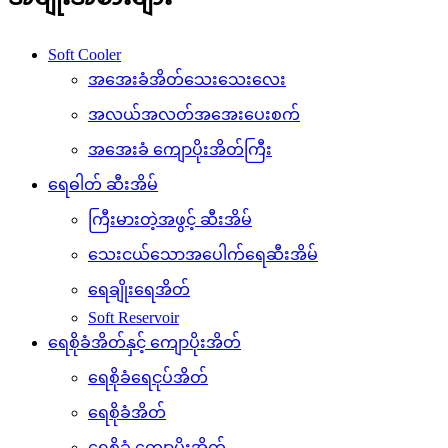
Soft Cooler
အအေးခံအိတ်သေးသေးလေး
အလယ်အလတ်အအေးပေးစက်
အအေးခံ ကျောပိုးအိတ်ကြီး
ရေဓါတ် ဆီးအိမ်
ကြီးမားတဲ့အဖွင့် ဆီးအိမ်
သေးငယ်သောအပေါက်ရေဆီးအိမ်
ရေချိုးရေအိတ်
Soft Reservoir
ရေစိုခံအိတ်နှင့် ကျောပိုးအိတ်
ရေစိုခံရေငုပ်အိတ်
ရေစိုခံအိတ်
ရေစိုခံ ကျောပိုးအိတ်