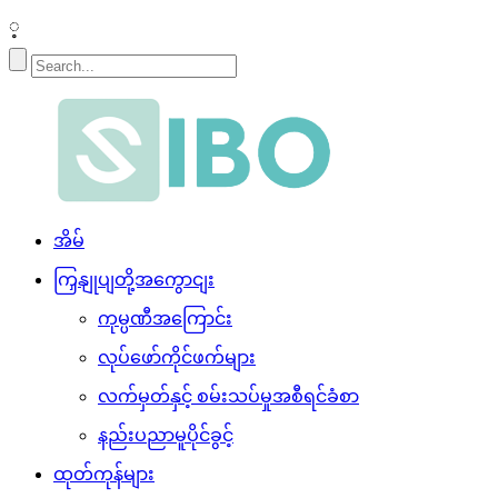
့
အိမ်
ကြှနျုပျတို့အကွောငျး
ကုမ္ပဏီအကြောင်း
လုပ်ဖော်ကိုင်ဖက်များ
လက်မှတ်နှင့် စမ်းသပ်မှုအစီရင်ခံစာ
နည်းပညာမူပိုင်ခွင့်
ထုတ်ကုန်များ