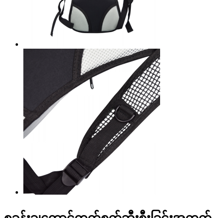
စခန်းချတောင်တက်စက်ဘီးစီးခြင်းအတွက်