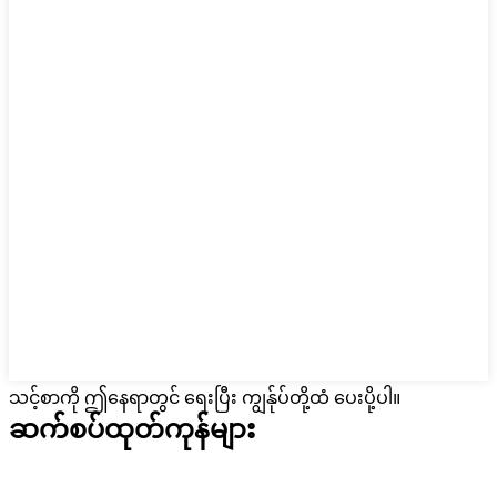
သင့်စာကို ဤနေရာတွင် ရေးပြီး ကျွန်ုပ်တို့ထံ ပေးပို့ပါ။
ဆက်စပ်ထုတ်ကုန်များ