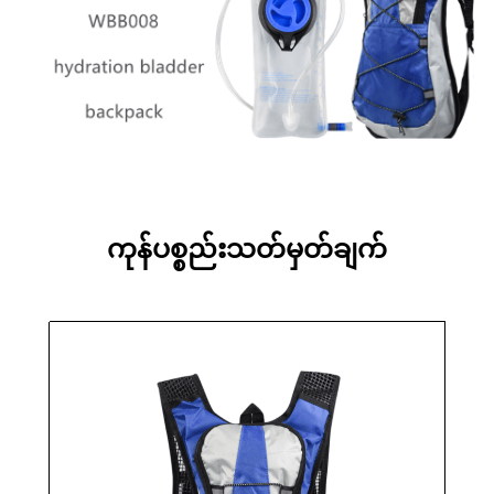
ကုန်ပစ္စည်းသတ်မှတ်ချက်