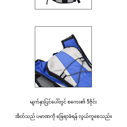
မျက်နှာပြင်ပေါ်တွင် စကေး၏ ဒီဇိုင်း
အိတ်သည် ပမာဏကို ခြေရာခံရန် လွယ်ကူစေသည်။