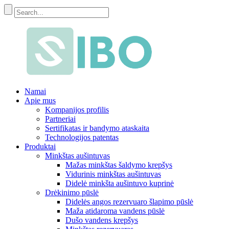
Namai
Apie mus
Kompanijos profilis
Partneriai
Sertifikatas ir bandymo ataskaita
Technologijos patentas
Produktai
Minkštas aušintuvas
Mažas minkštas šaldymo krepšys
Vidurinis minkštas aušintuvas
Didelė minkšta aušintuvo kuprinė
Drėkinimo pūslė
Didelės angos rezervuaro šlapimo pūslė
Maža atidaroma vandens pūslė
Dušo vandens krepšys