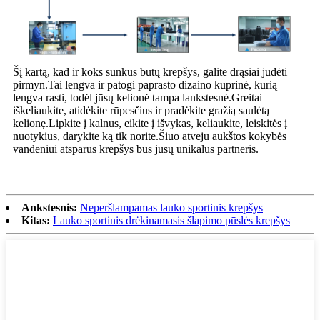
Šį kartą, kad ir koks sunkus būtų krepšys, galite drąsiai judėti
pirmyn.Tai lengva ir patogi paprasto dizaino kuprinė, kurią
lengva rasti, todėl jūsų kelionė tampa lankstesnė.Greitai
iškeliaukite, atidėkite rūpesčius ir pradėkite gražią saulėtą
kelionę.Lipkite į kalnus, eikite į išvykas, keliaukite, leiskitės į
nuotykius, darykite ką tik norite.Šiuo atveju aukštos kokybės
vandeniui atsparus krepšys bus jūsų unikalus partneris.
Ankstesnis:
Neperšlampamas lauko sportinis krepšys
Kitas:
Lauko sportinis drėkinamasis šlapimo pūslės krepšys