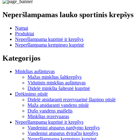
Neperšlampamas lauko sportinis krepšys
Namai
Produktai
Neperšlampama kuprinė ir krepšys
Neperšlampama kempingo kuprinė
Kategorijos
Minkštas aušintuvas
Mažas minkštas šaltkrepšys
Vidutinis minkštas aušintuvas
Didelė minkšta šaltesnė kuprinė
Drėkinimo pūslė
Didelė atsidaranti rezervuarinė šlapimo pūslė
Maža atsidaranti vandens pūslė
Dušo vandens maišelis
Minkštas rezervuaras
Neperšlampama kuprinė ir krepšys
Vandeniui atsparus nardymo krepšys
Vandeniui atsparus dviračių krepšys
Neperšlampama kempingo kuprinė