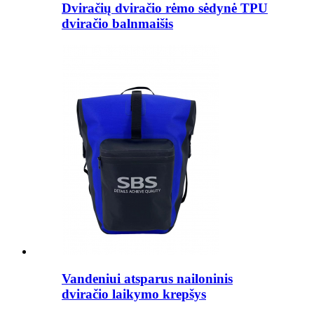
Dviračių dviračio rėmo sėdynė TPU
dviračio balnmaišis
Vandeniui atsparus nailoninis
dviračio laikymo krepšys