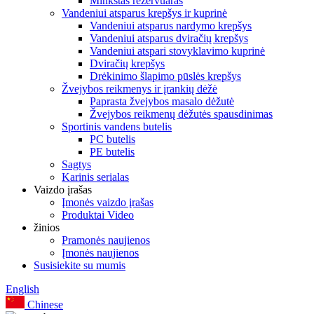
Minkštas rezervuaras
Vandeniui atsparus krepšys ir kuprinė
Vandeniui atsparus nardymo krepšys
Vandeniui atsparus dviračių krepšys
Vandeniui atspari stovyklavimo kuprinė
Dviračių krepšys
Drėkinimo šlapimo pūslės krepšys
Žvejybos reikmenys ir įrankių dėžė
Paprasta žvejybos masalo dėžutė
Žvejybos reikmenų dėžutės spausdinimas
Sportinis vandens butelis
PC butelis
PE butelis
Sagtys
Karinis serialas
Vaizdo įrašas
Įmonės vaizdo įrašas
Produktai Video
žinios
Pramonės naujienos
Įmonės naujienos
Susisiekite su mumis
English
Chinese