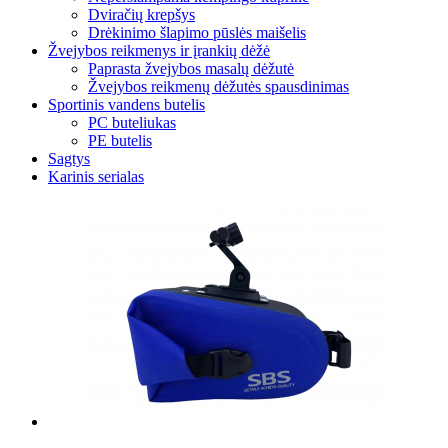
Dviračių krepšys
Drėkinimo šlapimo pūslės maišelis
Žvejybos reikmenys ir įrankių dėžė
Paprasta žvejybos masalų dėžutė
Žvejybos reikmenų dėžutės spausdinimas
Sportinis vandens butelis
PC buteliukas
PE butelis
Sagtys
Karinis serialas