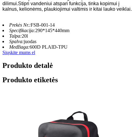
dilimui.Stipri vandeniui atspari funkcija, tinka kopimui į
kalnus, kelionėms, plaukiojimui valtimis ir kitai lauko veiklai.
Prekės Nr.:
FSB-001-14
Specifikacija:
290*145*440mm
Talpa:
20l
Spalva:
juodas
Medžiaga:
600D PLAID-TPU
Siųskite mums el
Produkto detalė
Produkto etiketės