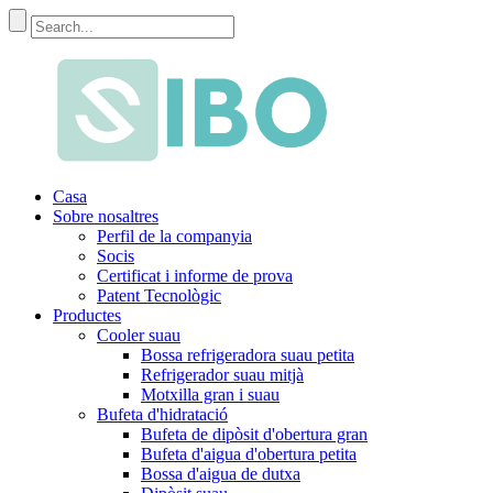
Casa
Sobre nosaltres
Perfil de la companyia
Socis
Certificat i informe de prova
Patent Tecnològic
Productes
Cooler suau
Bossa refrigeradora suau petita
Refrigerador suau mitjà
Motxilla gran i suau
Bufeta d'hidratació
Bufeta de dipòsit d'obertura gran
Bufeta d'aigua d'obertura petita
Bossa d'aigua de dutxa