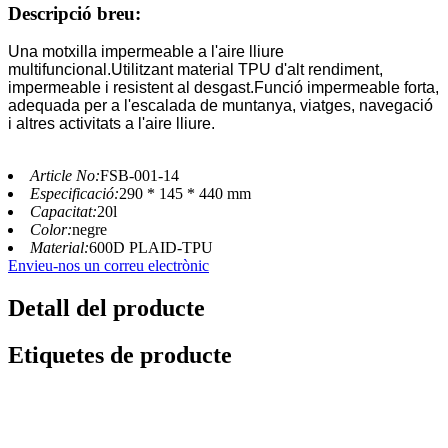
Descripció breu:
Una motxilla impermeable a l'aire lliure
multifuncional.Utilitzant material TPU d'alt rendiment,
impermeable i resistent al desgast.Funció impermeable forta,
adequada per a l'escalada de muntanya, viatges, navegació
i altres activitats a l'aire lliure.
Article No:
FSB-001-14
Especificació:
290 * 145 * 440 mm
Capacitat:
20l
Color:
negre
Material:
600D PLAID-TPU
Envieu-nos un correu electrònic
Detall del producte
Etiquetes de producte