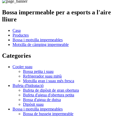
Bossa impermeable per a esports a l'aire
lliure
Casa
Productes
Bossa i motxilla impermeables
Motxilla de càmping impermeable
Categories
Cooler suau
Bossa petita i suau
Refrigerador suau mitjà
Motxilla gran i suau més fresca
Bufeta d'hidratació
Bufeta de dipòsit de gran obertura
Bufeta d'aigua d'obertura petita
Bossa d'aigua de dutxa
Dipòsit suau
Bossa i motxilla impermeables
Bossa de busseig impermeable