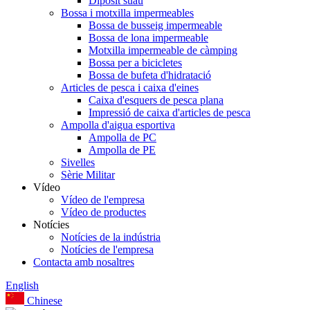
Dipòsit suau
Bossa i motxilla impermeables
Bossa de busseig impermeable
Bossa de lona impermeable
Motxilla impermeable de càmping
Bossa per a bicicletes
Bossa de bufeta d'hidratació
Articles de pesca i caixa d'eines
Caixa d'esquers de pesca plana
Impressió de caixa d'articles de pesca
Ampolla d'aigua esportiva
Ampolla de PC
Ampolla de PE
Sivelles
Sèrie Militar
Vídeo
Vídeo de l'empresa
Vídeo de productes
Notícies
Notícies de la indústria
Notícies de l'empresa
Contacta amb nosaltres
English
Chinese