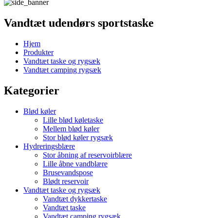
Vandtæt udendørs sportstaske
Hjem
Produkter
Vandtæt taske og rygsæk
Vandtæt camping rygsæk
Kategorier
Blød køler
Lille blød køletaske
Mellem blød køler
Stor blød køler rygsæk
Hydreringsblære
Stor åbning af reservoirblære
Lille åbne vandblære
Brusevandspose
Blødt reservoir
Vandtæt taske og rygsæk
Vandtæt dykkertaske
Vandtæt taske
Vandtæt camping rygsæk