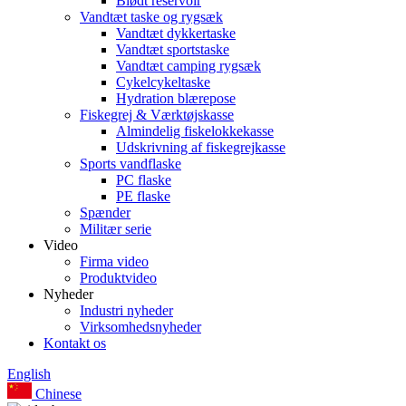
Blødt reservoir
Vandtæt taske og rygsæk
Vandtæt dykkertaske
Vandtæt sportstaske
Vandtæt camping rygsæk
Cykelcykeltaske
Hydration blærepose
Fiskegrej & Værktøjskasse
Almindelig fiskelokkekasse
Udskrivning af fiskegrejkasse
Sports vandflaske
PC flaske
PE flaske
Spænder
Militær serie
Video
Firma video
Produktvideo
Nyheder
Industri nyheder
Virksomhedsnyheder
Kontakt os
English
Chinese