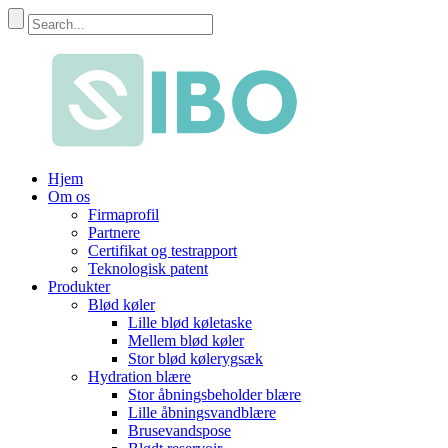
Hjem
Om os
Firmaprofil
Partnere
Certifikat og testrapport
Teknologisk patent
Produkter
Blød køler
Lille blød køletaske
Mellem blød køler
Stor blød kølerygsæk
Hydration blære
Stor åbningsbeholder blære
Lille åbningsvandblære
Brusevandspose