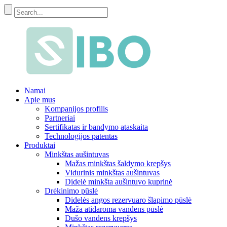
Namai
Apie mus
Kompanijos profilis
Partneriai
Sertifikatas ir bandymo ataskaita
Technologijos patentas
Produktai
Minkštas aušintuvas
Mažas minkštas šaldymo krepšys
Vidurinis minkštas aušintuvas
Didelė minkšta aušintuvo kuprinė
Drėkinimo pūslė
Didelės angos rezervuaro šlapimo pūslė
Maža atidaroma vandens pūslė
Dušo vandens krepšys