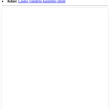
Kitas:
Lauko vandens kaupimo pūslė