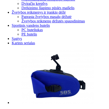
Dviračių krepšys
Drėkinimo šlapimo pūslės maišelis
Žvejybos reikmenys ir įrankių dėžė
Paprasta žvejybos masalų dėžutė
Žvejybos reikmenų dėžutės spausdinimas
Sportinis vandens butelis
PC buteliukas
PE butelis
Sagtys
Karinis serialas