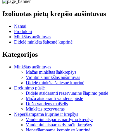
Izoliuotas pietų krepšio aušintuvas
Namai
Produktai
Minkštas aušintuvas
Didelė minkšta šaltesnė kuprinė
Kategorijos
Minkštas aušintuvas
Mažas minkštas šaltkrepšys
Vidutinis minkštas aušintuvas
Didelė minkšta šaltesnė kuprinė
Drėkinimo pūslė
Didelė atsidaranti rezervuarinė šlapimo pūslė
Maža atsidaranti vandens pūslė
Dušo vandens maišelis
Minkštas rezervuaras
Neperšlampama kuprinė ir krepšys
Vandeniui atsparus nardymo krepšys
Vandeniui atsparus dviračių krepšys
Neperšlampama kempingo kuprinė