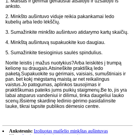
1. Maistas ir gėrimai geriausiai atšaldyti ir užšaldyti iš
anksto.
2. Minkšto aušintuvo viduje reikia pakankamai ledo
kubelių arba ledo lėkščių.
3. Sumažinkite minkšto aušintuvo atidarymo kartų skaičių.
4. Minkštą aušintuvą supakuokite kuo daugiau.
5. Sumažinkite tiesioginius saulės spindulius.
Norite leistis į mažus nuotykius?Arba leiskitės į trumpą
kelionę su draugais.Atsineškite praktišką ledo
paketą.Supakuokite su gėrimais, vaisiais, sumuštiniais ir
pan. bet kokį mėgstamą maistą ar net reikalingus
vaistus.Jo patogumas, aplinkos tausojimas ir
praktiškumas pateiks jums puikių staigmenų.Be to, jis yra
labai atsparus vandeniui ir dilimui, tinka daugeliui lauko
scenų.Išsiėmę skardinę ledinio gėrimo pasidalinsite
lauke, tikrai tapsite publikos dėmesio centre.
Ankstesnis:
Izoliuotas maišelio minkštas aušintuvas