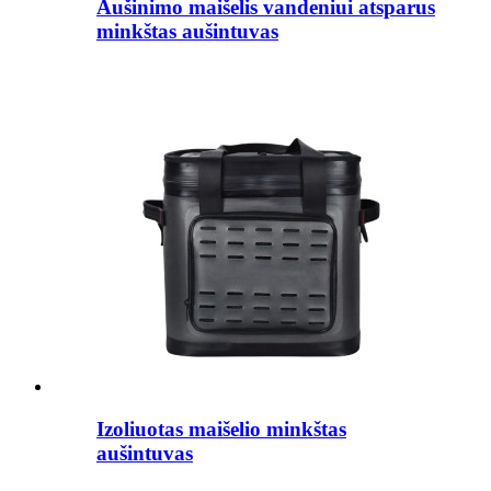
Aušinimo maišelis vandeniui atsparus
minkštas aušintuvas
Izoliuotas maišelio minkštas
aušintuvas