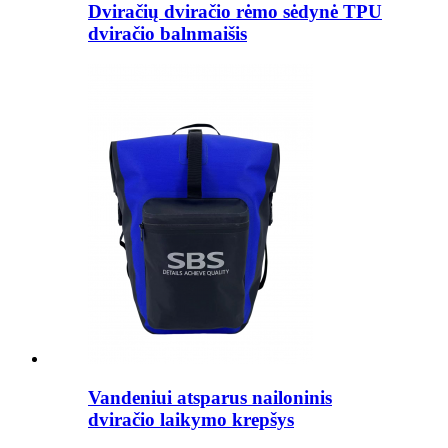
Dviračių dviračio rėmo sėdynė TPU
dviračio balnmaišis
Vandeniui atsparus nailoninis
dviračio laikymo krepšys