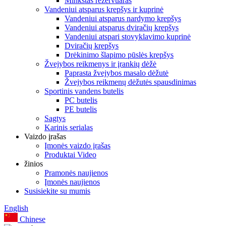
Minkštas rezervuaras
Vandeniui atsparus krepšys ir kuprinė
Vandeniui atsparus nardymo krepšys
Vandeniui atsparus dviračių krepšys
Vandeniui atspari stovyklavimo kuprinė
Dviračių krepšys
Drėkinimo šlapimo pūslės krepšys
Žvejybos reikmenys ir įrankių dėžė
Paprasta žvejybos masalo dėžutė
Žvejybos reikmenų dėžutės spausdinimas
Sportinis vandens butelis
PC butelis
PE butelis
Sagtys
Karinis serialas
Vaizdo įrašas
Įmonės vaizdo įrašas
Produktai Video
žinios
Pramonės naujienos
Įmonės naujienos
Susisiekite su mumis
English
Chinese