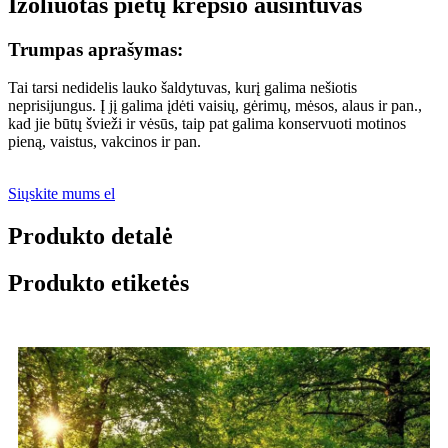
Izoliuotas pietų krepšio aušintuvas
Trumpas aprašymas:
Tai tarsi nedidelis lauko šaldytuvas, kurį galima nešiotis
neprisijungus. Į jį galima įdėti vaisių, gėrimų, mėsos, alaus ir pan.,
kad jie būtų švieži ir vėsūs, taip pat galima konservuoti motinos
pieną, vaistus, vakcinos ir pan.
Siųskite mums el
Produkto detalė
Produkto etiketės