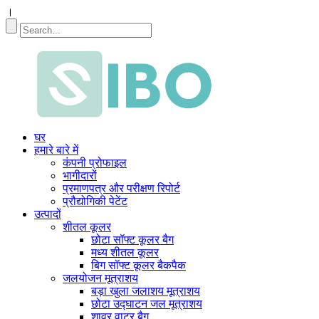
।
घर
हमारे बारे में
कंपनी प्रोफाइल
भागीदारों
प्रमाणपत्र और परीक्षण रिपोर्ट
प्रौद्योगिकी पेटेंट
उत्पादों
शीतल कूलर
छोटा सॉफ्ट कूलर बैग
मध्य शीतल कूलर
बिग सॉफ्ट कूलर बैकपैक
जलयोजन मूत्राशय
बड़ा खुला जलाशय मूत्राशय
छोटा उद्घाटन जल मूत्राशय
शावर वाटर बैग