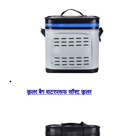
कूलर बैग वाटरप्रूफ सॉफ्ट कूलर