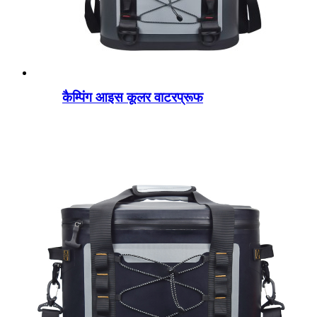
कैम्पिंग आइस कूलर वाटरप्रूफ