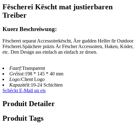
Fëscherei Këscht mat justierbaren
Treiber
Kuerz Beschreiwung:
Fëscherei separat Accessoirekëscht, Äre gudden Helfer fir Outdoor
Fëscherei.Späichere präzis Är Fëscher Accessoiren, Haken, Köder,
etc. Den Design ass einfach an einfach ze droen.
Faarf:
Transparent
Gréisst:
198 * 145 * 40 mm
Logo:
Client Logo
Kapazitéit:
10-24 Schichten
Schéckt E-Mail un eis
Produit Detailer
Produit Tags