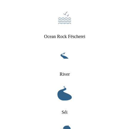
Ocean Rock Fëscherei
River
Séi