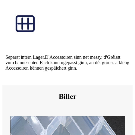
Separat intern Lager.D'Accessoiren sinn net messy, d'Gréisst
vum banneschten Fach kann ugepasst ginn, an déi grouss a kleng
Accessoiren kënnen gespäichert ginn.
Biller