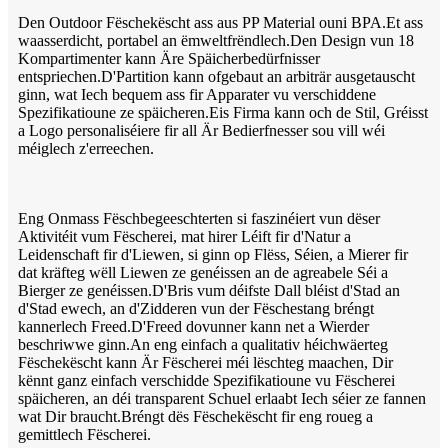
Den Outdoor Fëschekëscht ass aus PP Material ouni BPA.Et ass
waasserdicht, portabel an ëmweltfrëndlech.Den Design vun 18
Kompartimenter kann Äre Späicherbedürfnisser
entspriechen.D'Partition kann ofgebaut an arbiträr ausgetauscht
ginn, wat Iech bequem ass fir Apparater vu verschiddene
Spezifikatioune ze späicheren.Eis Firma kann och de Stil, Gréisst
a Logo personaliséiere fir all Är Bedierfnesser sou vill wéi
méiglech z'erreechen.
Eng Onmass Fëschbegeeschterten si faszinéiert vun dëser
Aktivitéit vum Fëscherei, mat hirer Léift fir d'Natur a
Leidenschaft fir d'Liewen, si ginn op Flëss, Séien, a Mierer fir
dat kräfteg wëll Liewen ze genéissen an de agreabele Séi a
Bierger ze genéissen.D'Bris vum déifste Dall bléist d'Stad an
d'Stad ewech, an d'Zidderen vun der Fëschestang bréngt
kannerlech Freed.D'Freed dovunner kann net a Wierder
beschriwwe ginn.An eng einfach a qualitativ héichwäerteg
Fëschekëscht kann Är Fëscherei méi lëschteg maachen, Dir
kënnt ganz einfach verschidde Spezifikatioune vu Fëscherei
späicheren, an déi transparent Schuel erlaabt Iech séier ze fannen
wat Dir braucht.Bréngt dës Fëschekëscht fir eng roueg a
gemittlech Fëscherei.