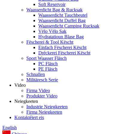
Soft Reservoir
Waasserdicht Bag & Rucksak
Waasserdicht Tauchbeutel
Waasserdicht Duffel Bag
Waasserdicht Camping Rucksak
Vëlo Vëlo Sak
Hydratatioun Blase Bag
Fëscherei & Tool Këscht
Einfach Fëscherei Këscht
Dréckerei Fëscherei Këscht
Sport Waasser Fläsch
PC Fläsch
PE Fläsch
Schnallen
Militäresch Serie
Video
Firma Video
Produkter Video
Neiegkeeten
Industrie Neiegkeeten
Firma Neiegkeeten
Kontaktéiert eis
English