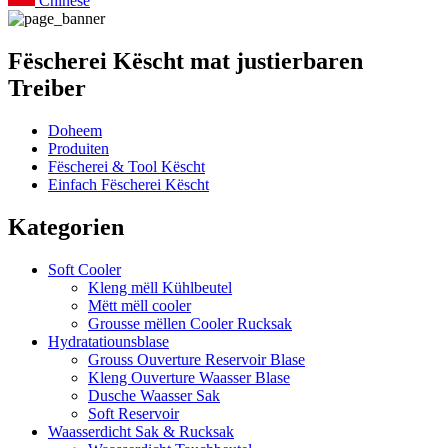
Chinese
Fëscherei Këscht mat justierbaren
Treiber
Doheem
Produiten
Fëscherei & Tool Këscht
Einfach Fëscherei Këscht
Kategorien
Soft Cooler
Kleng mëll Kühlbeutel
Mëtt mëll cooler
Grousse mëllen Cooler Rucksak
Hydratatiounsblase
Grouss Ouverture Reservoir Blase
Kleng Ouverture Waasser Blase
Dusche Waasser Sak
Soft Reservoir
Waasserdicht Sak & Rucksak