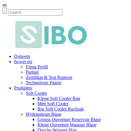
an
Doheem
Iwwer eis
Firma Profil
Partner
Zertifikat & Test Rapport
Technologie Patent
Produiten
Soft Cooler
Kleng Soft Cooler Bag
Mëtt Soft Cooler
Big Soft Cooler Rucksak
Hydratatioun Blase
Grouss Ouverture Reservoir Blase
Kleng Ouverture Waasser Blase
Dusche Waasser Bag