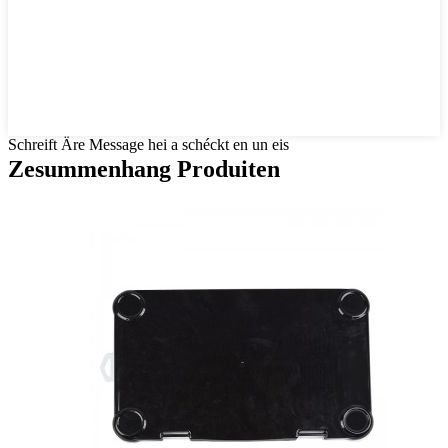
Schreift Äre Message hei a schéckt en un eis
Zesummenhang Produiten