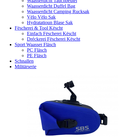
Waasserdicht Tauchbeutel
Waasserdicht Duffel Bag
Waasserdicht Camping Rucksak
Vëlo Vëlo Sak
Hydratatioun Blase Sak
Fëscherei & Tool Këscht
Einfach Fëscherei Këscht
Dréckerei Fëscherei Këscht
Sport Waasser Fläsch
PC Fläsch
PE Fläsch
Schnallen
Militärserie