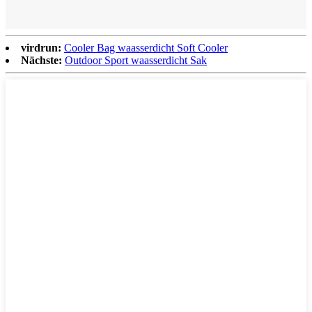
virdrun:
Cooler Bag waasserdicht Soft Cooler
Nächste:
Outdoor Sport waasserdicht Sak