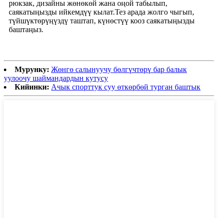
рюкзак, дизайны жөнөкөй жана оңой табылып,
саякатыңызды ийкемдүү кылат.Тез арада жолго чыгып,
түйшүктөрүңүздү таштап, күнөстүү кооз саякатыңызды
баштаңыз.
Мурунку:
Жөнгө салынуучу бөлгүчтөрү бар балык
уулоочу шаймандардын кутусу
Кийинки:
Ачык спорттук суу өткөрбөй турган баштык