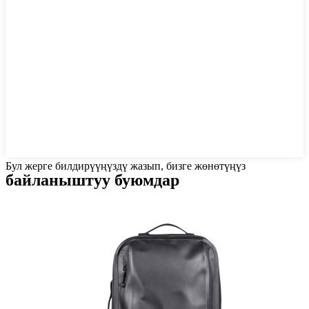
Бул жерге билдирүүңүздү жазып, бизге жөнөтүңүз
байланыштуу буюмдар