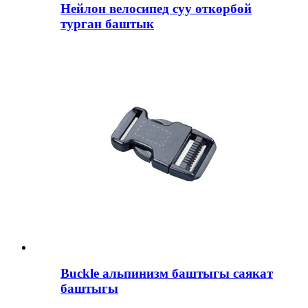
Нейлон велосипед суу өткөрбөй
турган баштык
Buckle альпинизм баштыгы саякат
баштыгы