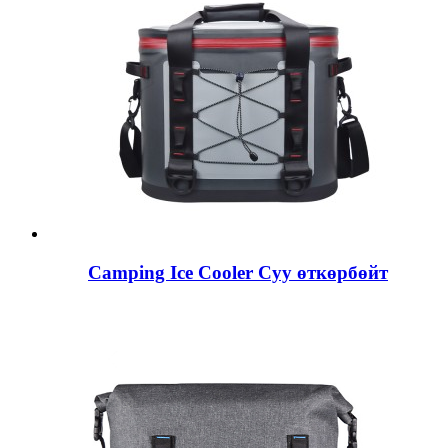
Camping Ice Cooler Суу өткөрбөйт