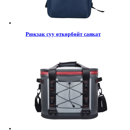
Рюкзак суу өткөрбөйт саякат