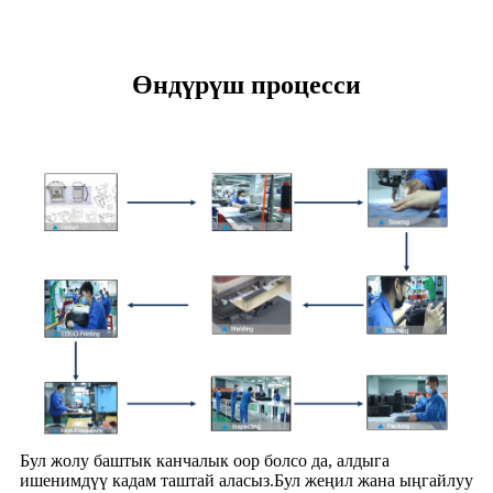
Өндүрүш процесси
Бул жолу баштык канчалык оор болсо да, алдыга
ишенимдүү кадам таштай аласыз.Бул жеңил жана ыңгайлуу