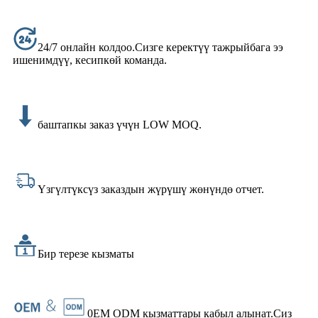
24/7 онлайн колдоо.Сизге керектүү тажрыйбага ээ
ишенимдүү, кесипкөй команда.
баштапкы заказ үчүн LOW MOQ.
Үзгүлтүксүз заказдын жүрүшү жөнүндө отчет.
Бир терезе кызматы
0EM ODM кызматтары кабыл алынат.Сиз