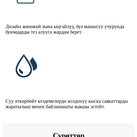
Дизайн жөнөкөй жана ыңгайлуу, бул машыгуу учурунда
буюмдарды тез алууга жардам берет.
Суу өткөрбөйт кездемелерди колдонуу кыска саякаттарды
жаратылыш менен байланышты жакшы эстейт.
Сүрөттөр