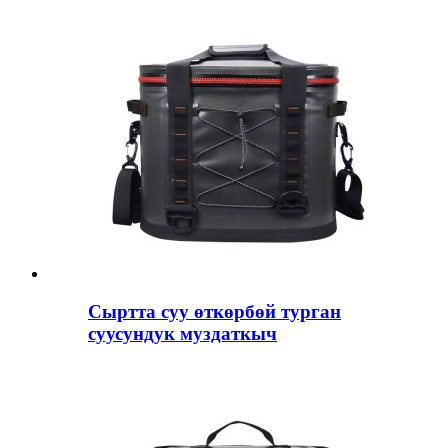
Сыртта суу өткөрбөй турган
суусундук муздаткыч