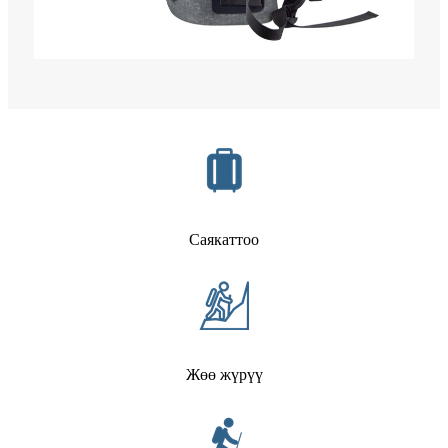
Саякаттоо
Жөө жүрүү