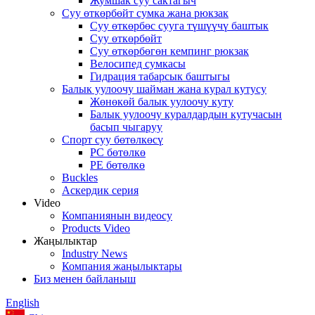
Жумшак суу сактагыч
Суу өткөрбөйт сумка жана рюкзак
Суу өткөрбөс сууга түшүүчү баштык
Суу өткөрбөйт
Суу өткөрбөгөн кемпинг рюкзак
Велосипед сумкасы
Гидрация табарсык баштыгы
Балык уулоочу шайман жана курал кутусу
Жөнөкөй балык уулоочу куту
Балык уулоочу куралдардын кутучасын
басып чыгаруу
Спорт суу бөтөлкөсү
PC бөтөлкө
PE бөтөлкө
Buckles
Аскердик серия
Video
Компаниянын видеосу
Products Video
Жаңылыктар
Industry News
Компания жаңылыктары
Биз менен байланыш
English