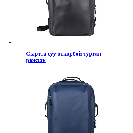
Сыртта суу өткөрбөй турган
рюкзак