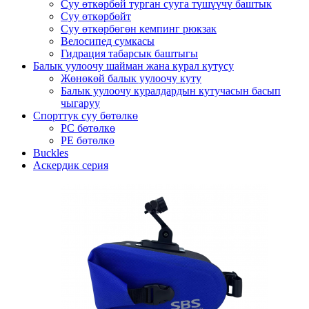
Суу өткөрбөй турган сууга түшүүчү баштык
Суу өткөрбөйт
Суу өткөрбөгөн кемпинг рюкзак
Велосипед сумкасы
Гидрация табарсык баштыгы
Балык уулоочу шайман жана курал кутусу
Жөнөкөй балык уулоочу куту
Балык уулоочу куралдардын кутучасын басып
чыгаруу
Спорттук суу бөтөлкө
PC бөтөлкө
PE бөтөлкө
Buckles
Аскердик серия