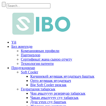
Үй
Биз жөнүндө
Компаниянын профили
Партнерлор
Сертификат жана сыноо отчету
Технология патенти
Продукциялар
Soft Cooler
Кичинекей жумшак муздаткыч баштык
Орто жумшак муздаткыч
Big Soft Cooler рюкзак
Гидратация табарсык
Чоң ачылуучу резервуар табарсык
Чакан ачылуучу суу табарсык
Душ үчүн суу баштык