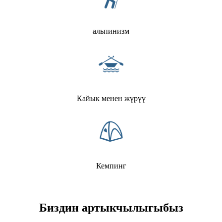
альпинизм
Кайык менен жүрүү
Кемпинг
Биздин артыкчылыгыбыз