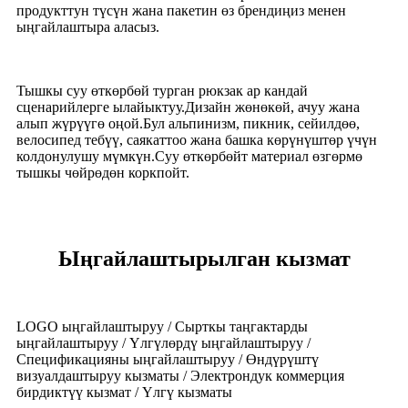
продукттун түсүн жана пакетин өз брендиңиз менен
ыңгайлаштыра аласыз.
Тышкы суу өткөрбөй турган рюкзак ар кандай
сценарийлерге ылайыктуу.Дизайн жөнөкөй, ачуу жана
алып жүрүүгө оңой.Бул альпинизм, пикник, сейилдөө,
велосипед тебүү, саякаттоо жана башка көрүнүштөр үчүн
колдонулушу мүмкүн.Суу өткөрбөйт материал өзгөрмө
тышкы чөйрөдөн коркпойт.
Ыңгайлаштырылган кызмат
LOGO ыңгайлаштыруу / Сырткы таңгактарды
ыңгайлаштыруу / Үлгүлөрдү ыңгайлаштыруу /
Спецификацияны ыңгайлаштыруу / Өндүрүштү
визуалдаштыруу кызматы / Электрондук коммерция
бирдиктүү кызмат / Үлгү кызматы