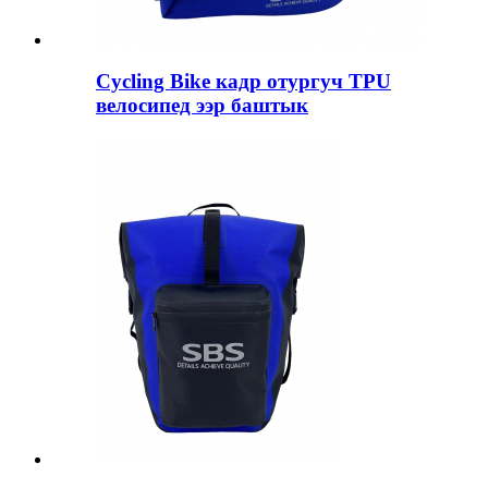
Cycling Bike кадр отургуч TPU
велосипед ээр баштык