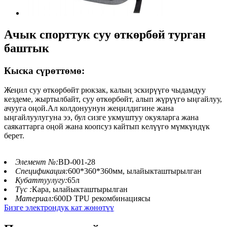
Ачык спорттук суу өткөрбөй турган
баштык
Кыска сүрөттөмө:
Жеңил суу өткөрбөйт рюкзак, калың эскирүүгө чыдамдуу
кездеме, жыртылбайт, суу өткөрбөйт, алып жүрүүгө ыңгайлуу,
ачууга оңой.Ал колдонуунун жеңилдигине жана
ыңгайлуулугуна ээ, бул сизге укмуштуу окуяларга жана
саякаттарга оңой жана коопсуз кайтып келүүгө мүмкүндүк
берет.
Элемент №:
BD-001-28
Спецификация:
600*360*360мм, ылайыкташтырылган
Кубаттуулугу:
65л
Түс :
Кара, ылайыкташтырылган
Материал:
600D TPU рекомбинациясы
Бизге электрондук кат жөнөтүү