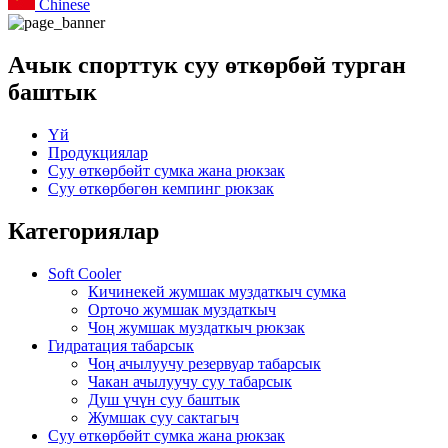
Chinese
Ачык спорттук суу өткөрбөй турган
баштык
Үй
Продукциялар
Суу өткөрбөйт сумка жана рюкзак
Суу өткөрбөгөн кемпинг рюкзак
Категориялар
Soft Cooler
Кичинекей жумшак муздаткыч сумка
Орточо жумшак муздаткыч
Чоң жумшак муздаткыч рюкзак
Гидратация табарсык
Чоң ачылуучу резервуар табарсык
Чакан ачылуучу суу табарсык
Душ үчүн суу баштык
Жумшак суу сактагыч
Суу өткөрбөйт сумка жана рюкзак