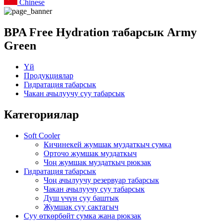
Chinese
BPA Free Hydration табарсык Army
Green
Үй
Продукциялар
Гидратация табарсык
Чакан ачылуучу суу табарсык
Категориялар
Soft Cooler
Кичинекей жумшак муздаткыч сумка
Орточо жумшак муздаткыч
Чоң жумшак муздаткыч рюкзак
Гидратация табарсык
Чоң ачылуучу резервуар табарсык
Чакан ачылуучу суу табарсык
Душ үчүн суу баштык
Жумшак суу сактагыч
Суу өткөрбөйт сумка жана рюкзак