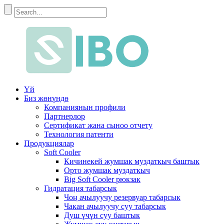
Үй
Биз жөнүндө
Компаниянын профили
Партнерлор
Сертификат жана сыноо отчету
Технология патенти
Продукциялар
Soft Cooler
Кичинекей жумшак муздаткыч баштык
Орто жумшак муздаткыч
Big Soft Cooler рюкзак
Гидратация табарсык
Чоң ачылуучу резервуар табарсык
Чакан ачылуучу суу табарсык
Душ үчүн суу баштык