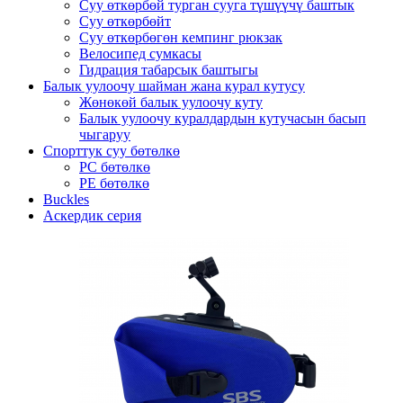
Суу өткөрбөй турган сууга түшүүчү баштык
Суу өткөрбөйт
Суу өткөрбөгөн кемпинг рюкзак
Велосипед сумкасы
Гидрация табарсык баштыгы
Балык уулоочу шайман жана курал кутусу
Жөнөкөй балык уулоочу куту
Балык уулоочу куралдардын кутучасын басып
чыгаруу
Спорттук суу бөтөлкө
PC бөтөлкө
PE бөтөлкө
Buckles
Аскердик серия