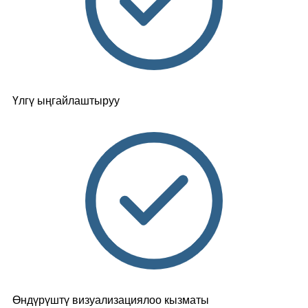
Үлгү ыңгайлаштыруу
Өндүрүштү визуализациялоо кызматы