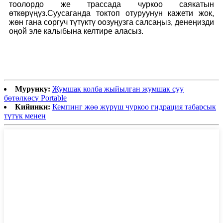
тоолордо же трассада чуркоо саякатын
өткөрүңүз.Суусаганда токтоп отуруунун кажети жок,
жөн гана соргуч түтүктү оозуңузга салсаңыз, денеңизди
оңой эле калыбына келтире аласыз.
Мурунку:
Жумшак колба жыйылган жумшак суу
бөтөлкөсү Portable
Кийинки:
Кемпинг жөө жүрүш чуркоо гидрация табарсык
түтүк менен