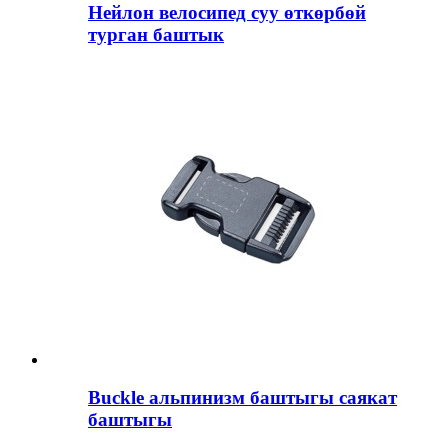
Нейлон велосипед суу өткөрбөй
турган баштык
Buckle альпинизм баштыгы саякат
баштыгы