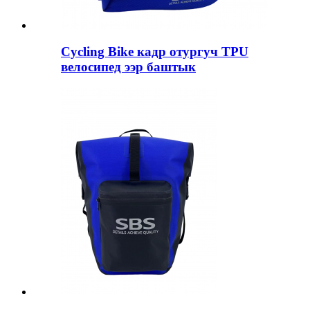
Cycling Bike кадр отургуч TPU
велосипед ээр баштык