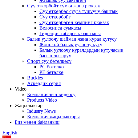
Жумшак суу сактагыч
Суу өткөрбөйт сумка жана рюкзак
Суу өткөрбөс сууга түшүүчү баштык
Суу өткөрбөйт
Суу өткөрбөгөн кемпинг рюкзак
Велосипед сумкасы
Гидрация табарсык баштыгы
Балык уулоочу шайман жана курал кутусу
Жөнөкөй балык уулоочу куту
Балык уулоочу куралдардын кутучасын
басып чыгаруу
Спорт суу бөтөлкөсү
PC бөтөлкө
PE бөтөлкө
Buckles
Аскердик серия
Video
Компаниянын видеосу
Products Video
Жаңылыктар
Industry News
Компания жаңылыктары
Биз менен байланыш
English