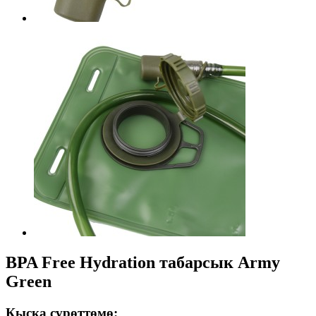
BPA Free Hydration табарсык Army
Green
Кыска сүрөттөмө: