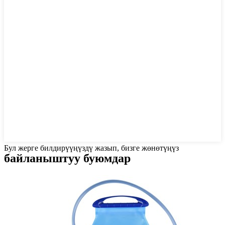
Бул жерге билдирүүңүздү жазып, бизге жөнөтүңүз
байланыштуу буюмдар