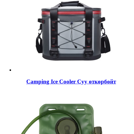
Camping Ice Cooler Суу өткөрбөйт