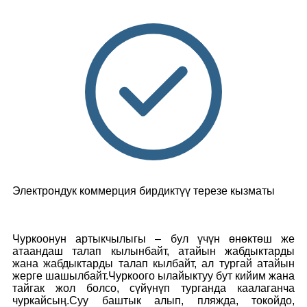
Электрондук коммерция бирдиктүү терезе кызматы
Чуркоонун артыкчылыгы – бул үчүн өнөктөш же
атаандаш талап кылынбайт, атайын жабдыктарды
жана жабдыктарды талап кылбайт, ал тургай атайын
жерге шашылбайт.Чуркоого ылайыктуу бут кийим жана
тайгак жол болсо, сүйүнүп турганда каалаганча
чуркайсың.Суу баштык алып, пляжда, токойдо,