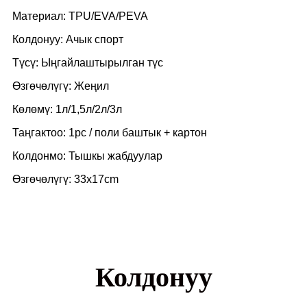
Материал: TPU/EVA/PEVA
Колдонуу: Ачык спорт
Түсү: Ыңгайлаштырылган түс
Өзгөчөлүгү: Жеңил
Көлөмү: 1л/1,5л/2л/3л
Таңгактоо: 1pc / поли баштык + картон
Колдонмо: Тышкы жабдуулар
Өзгөчөлүгү: 33x17cm
Колдонуу