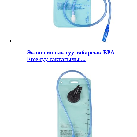
Экологиялык суу табарсык BPA
Free суу сактагычы ...