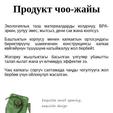
Продукт чоо-жайы
Экологиялык таза материалдарды колдонуу, BPA-
эркин, уулуу эмес, жытсыз, дени сак жана коопсуз.
Баштыктын корпусу менен капкактын ортосундагы
бириктирүүчү шакекченин конструкциясы капкак
көйгөйүнүн түшүшүнө натыйжалуу жол бербейт.
Жогорку жыштыктагы басылган үлгүлөр убакытты
талап кылат жана үч өлчөмдүү эффектке ээ.
Чаң капкагы соргуч саптамада чаңды чогултууга жол
бербөө үчүн ойлонулуп жасалган.