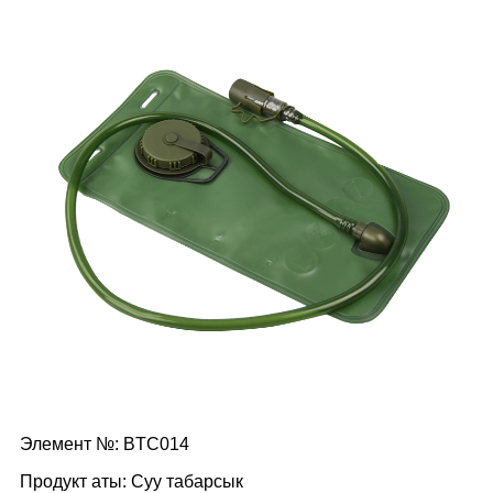
Элемент №: BTC014
Продукт аты: Суу табарсык