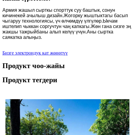
Армия жашыл сырткы спорттук суу баштык, сонун
кичинекей ачылыш дизайн.Жогорку жыштыктагы басып
чыгаруу технологиясы, үч өлчөмдүү үлгүлөр.Ыкчам
иштелип чыккан соргучтун чаң капкагы.Жөн гана сизге эң
жакшы тажрыйбаны алып келүү үчүн.Аны сыртка
саякатка алыңыз.
Бизге электрондук кат жөнөтүү
Продукт чоо-жайы
Продукт тегдери