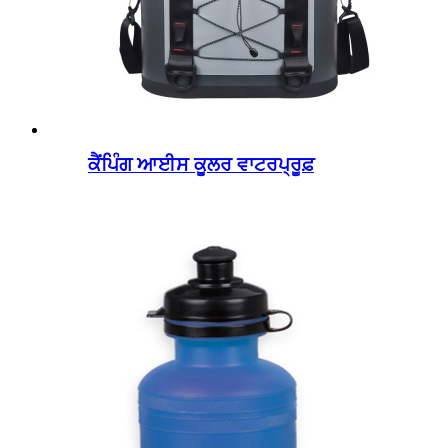
ਕੈਂਪਿੰਗ ਆਈਸ ਕੂਲਰ ਵਾਟਰਪ੍ਰੂਫ਼