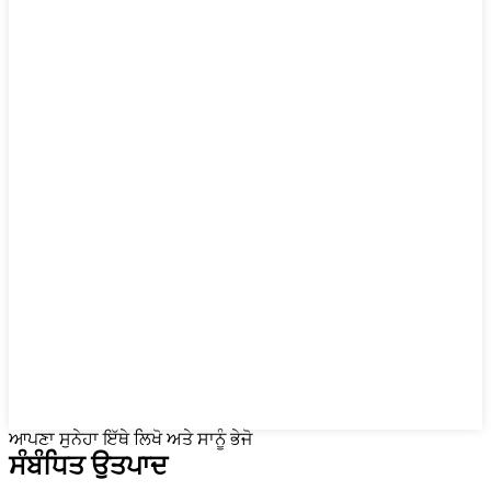
ਆਪਣਾ ਸੁਨੇਹਾ ਇੱਥੇ ਲਿਖੋ ਅਤੇ ਸਾਨੂੰ ਭੇਜੋ
ਸੰਬੰਧਿਤ ਉਤਪਾਦ