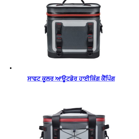
ਸਾਫਟ ਕੂਲਰ ਆਊਟਡੋਰ ਹਾਈਕਿੰਗ ਕੈਂਪਿੰਗ