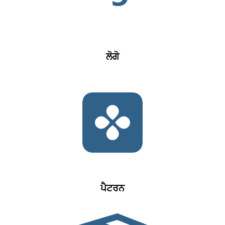
ਲੋਗੋ
ਪੈਟਰਨ