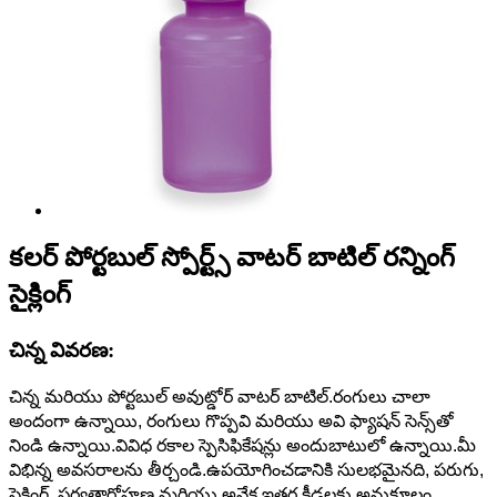
కలర్ పోర్టబుల్ స్పోర్ట్స్ వాటర్ బాటిల్ రన్నింగ్
సైక్లింగ్
చిన్న వివరణ:
చిన్న మరియు పోర్టబుల్ అవుట్డోర్ వాటర్ బాటిల్.రంగులు చాలా
అందంగా ఉన్నాయి, రంగులు గొప్పవి మరియు అవి ఫ్యాషన్ సెన్స్‌తో
నిండి ఉన్నాయి.వివిధ రకాల స్పెసిఫికేషన్లు అందుబాటులో ఉన్నాయి.మీ
విభిన్న అవసరాలను తీర్చండి.ఉపయోగించడానికి సులభమైనది, పరుగు,
సైక్లింగ్, పర్వతారోహణ మరియు అనేక ఇతర క్రీడలకు అనుకూలం.