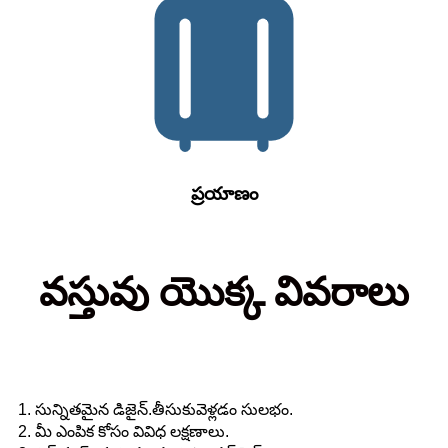
ప్రయాణం
వస్తువు యొక్క వివరాలు
1. సున్నితమైన డిజైన్.తీసుకువెళ్లడం సులభం.
2. మీ ఎంపిక కోసం వివిధ లక్షణాలు.