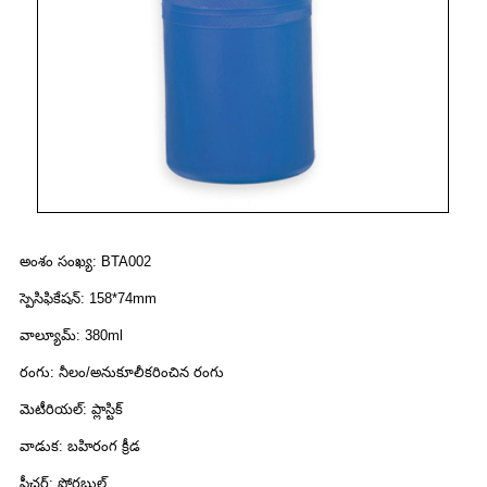
అంశం సంఖ్య: BTA002
స్పెసిఫికేషన్: 158*74mm
వాల్యూమ్: 380ml
రంగు: నీలం/అనుకూలీకరించిన రంగు
మెటీరియల్: ప్లాస్టిక్
వాడుక: బహిరంగ క్రీడ
ఫీచర్: పోర్టబుల్