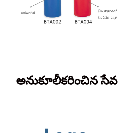
అనుకూలీకరించిన సేవ