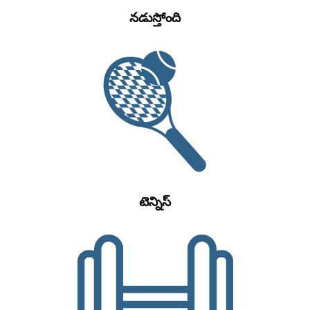
నడుస్తోంది
టెన్నిస్