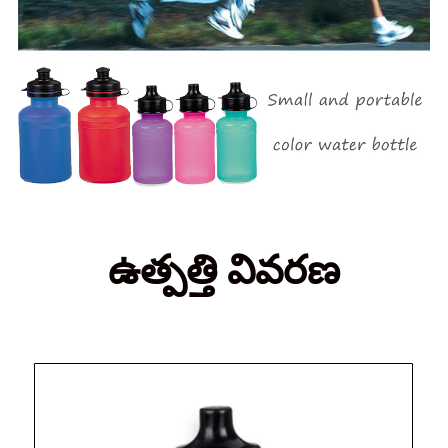
ఉత్పత్తి వివరణ