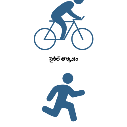
సైకిల్ తొక్కడం