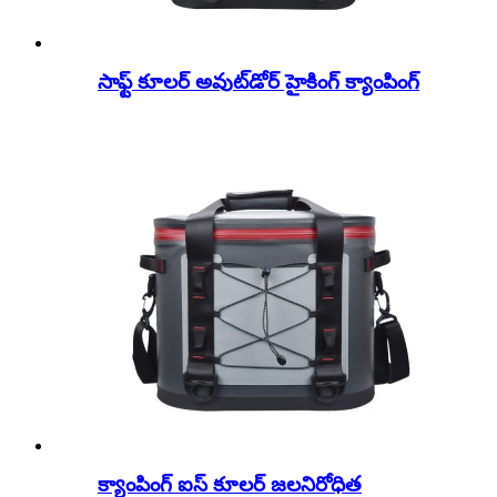
సాఫ్ట్ కూలర్ అవుట్‌డోర్ హైకింగ్ క్యాంపింగ్
క్యాంపింగ్ ఐస్ కూలర్ జలనిరోధిత