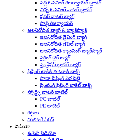
పెద్ద ఓపెనింగ్ రిజర్వాయర్ బ్లాడర్
చిన్న ఓపెనింగ్ వాటర్ బ్లాడర్
షవర్ వాటర్ బ్యాగ్
సాఫ్ట్ రిజర్వాయర్
జలనిరోధిత బ్యాగ్ & బ్యాక్‌ప్యాక్
జలనిరోధిత డైవింగ్ బ్యాగ్
జలనిరోధిత డఫెల్ బ్యాగ్
జలనిరోధిత క్యాంపింగ్ బ్యాక్‌ప్యాక్
సైక్లింగ్ బైక్ బ్యాగ్
హైడ్రేషన్ బ్లాడర్ బ్యాగ్
ఫిషింగ్ టాకిల్ & టూల్ బాక్స్
సాదా ఫిషింగ్ ఎర పెట్టె
ప్రింటింగ్ ఫిషింగ్ టాకిల్ బాక్స్
స్పోర్ట్స్ వాటర్ బాటిల్
PC బాటిల్
PE బాటిల్
కట్టలు
మిలిటరీ సిరీస్
వీడియో
కంపెనీ వీడియో