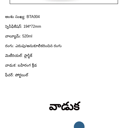
అంశం సంఖ్య: BTA004
స్పెసిఫికేషన్: 194*72mm
వాల్యూమ్: 520ml
రంగు: ఎరుపు/అనుకూలీకరించిన రంగు
మెటీరియల్: ప్లాస్టిక్
వాడుక: బహిరంగ క్రీడ
ఫీచర్: పోర్టబుల్
వాడుక