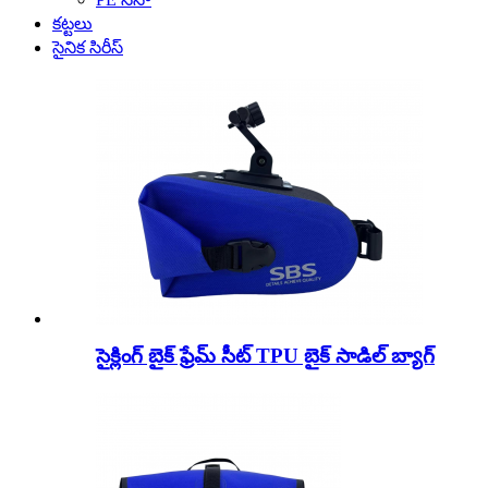
కట్టలు
సైనిక సిరీస్
సైక్లింగ్ బైక్ ఫ్రేమ్ సీట్ TPU బైక్ సాడిల్ బ్యాగ్