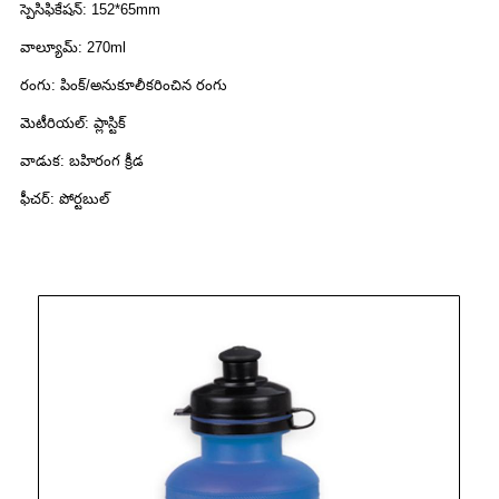
స్పెసిఫికేషన్: 152*65mm
వాల్యూమ్: 270ml
రంగు: పింక్/అనుకూలీకరించిన రంగు
మెటీరియల్: ప్లాస్టిక్
వాడుక: బహిరంగ క్రీడ
ఫీచర్: పోర్టబుల్