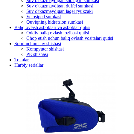
Suv o'tkazmaydigan sho'ng'in sumkasi
Suv o'tkazmaydigan duffel sumkasi
Suv o'tkazmaydigan lager ryukzaki
Velosiped sumkasi
Quviqning hidratsion sumkasi
Baliq ovlash asboblari va asboblar qutisi
Oddiy baliq ovlash jozibasi qutisi
Chop etish uchun baliq ovlash vositalari qutisi
Sport uchun suv shishasi
Kompyuter shishasi
PE shishasi
Tokalar
Harbiy seriallar