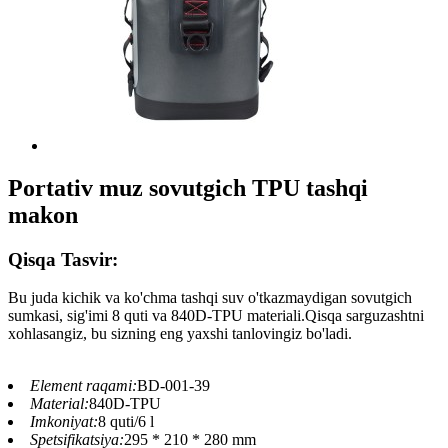
Portativ muz sovutgich TPU tashqi
makon
Qisqa Tasvir:
Bu juda kichik va ko'chma tashqi suv o'tkazmaydigan sovutgich
sumkasi, sig'imi 8 quti va 840D-TPU materiali.Qisqa sarguzashtni
xohlasangiz, bu sizning eng yaxshi tanlovingiz bo'ladi.
Element raqami:
BD-001-39
Material:
840D-TPU
Imkoniyat:
8 quti/6 l
Spetsifikatsiya:
295 * 210 * 280 mm