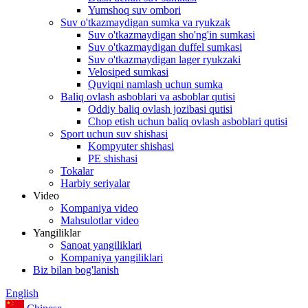
Yumshoq suv ombori
Suv o'tkazmaydigan sumka va ryukzak
Suv o'tkazmaydigan sho'ng'in sumkasi
Suv o'tkazmaydigan duffel sumkasi
Suv o'tkazmaydigan lager ryukzaki
Velosiped sumkasi
Quviqni namlash uchun sumka
Baliq ovlash asboblari va asboblar qutisi
Oddiy baliq ovlash jozibasi qutisi
Chop etish uchun baliq ovlash asboblari qutisi
Sport uchun suv shishasi
Kompyuter shishasi
PE shishasi
Tokalar
Harbiy seriyalar
Video
Kompaniya video
Mahsulotlar video
Yangiliklar
Sanoat yangiliklari
Kompaniya yangiliklari
Biz bilan bog'lanish
English