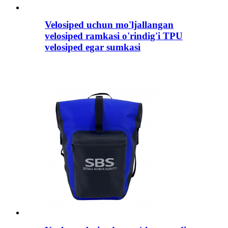
Velosiped uchun mo'ljallangan
velosiped ramkasi o'rindig'i TPU
velosiped egar sumkasi