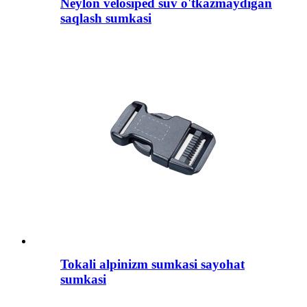
Neylon velosiped suv o'tkazmaydigan
saqlash sumkasi
Tokali alpinizm sumkasi sayohat
sumkasi