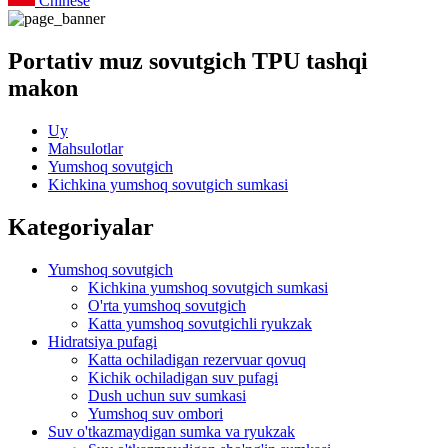
Chinese
Portativ muz sovutgich TPU tashqi
makon
Uy
Mahsulotlar
Yumshoq sovutgich
Kichkina yumshoq sovutgich sumkasi
Kategoriyalar
Yumshoq sovutgich
Kichkina yumshoq sovutgich sumkasi
O'rta yumshoq sovutgich
Katta yumshoq sovutgichli ryukzak
Hidratsiya pufagi
Katta ochiladigan rezervuar qovuq
Kichik ochiladigan suv pufagi
Dush uchun suv sumkasi
Yumshoq suv ombori
Suv o'tkazmaydigan sumka va ryukzak