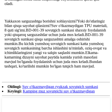
oladi.
Yakkaxon sarguzashtga borishni xohlaysizmi?Yoki do'stlaringiz
bilan qisqa sayohat qilasizmi?Suv o'tkazmaydigan TPU materiali,
8 quti sig'imi.BD-001-39 sovutgich sumkasi shaxsiy foydalanish
yoki qisqaroq sarguzashtlar uchun juda mos keladi.BD-001-39
sovutgich sumkasi qisqa sarguzashtni amalga oshirishi
mumkin.Bu kichik yumshoq sovutgich sumkasi katta yumshoq
sovutgich sumkasining barcha ishlashini ta'minlab, oziq-ovqat va
ichimliklaringizni yangi va salqin saqlashi mumkin.Elkama-
kamarning dizayni sayohat paytida kamida yurish masofasi
mavjud bo'lganda foydalanish uchun juda mos keladi.Bundan
tashqari, ko'tarilishi mumkin bo'lgan tutqich ham mavjud.
Oldingi:
Suv o'tkazmaydigan ryukzak sovutgich sumkasi
Keyingi:
Kamping muz sovutgichi suv o'tkazmaydigan