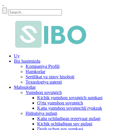
-
Uy
Biz haqimizda
Kompaniya Profili
Hamkorlar
Sertifikat va sinov hisoboti
Texnologiya patenti
Mahsulotlar
Yumshoq sovutgich
Kichik yumshoq sovutgich sumkasi
O'rta yumshoq sovutgich
Katta yumshoq sovutgichli ryukzak
Hidratsiya pufagi
Katta ochiladigan rezervuar pufagi
Kichik ochiladigan suv pufagi
Dush uchun suv sumkasi