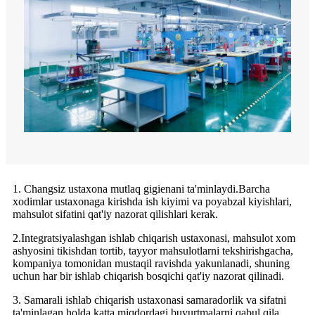
1. Changsiz ustaxona mutlaq gigienani ta'minlaydi.Barcha
xodimlar ustaxonaga kirishda ish kiyimi va poyabzal kiyishlari,
mahsulot sifatini qat'iy nazorat qilishlari kerak.
2.Integratsiyalashgan ishlab chiqarish ustaxonasi, mahsulot xom
ashyosini tikishdan tortib, tayyor mahsulotlarni tekshirishgacha,
kompaniya tomonidan mustaqil ravishda yakunlanadi, shuning
uchun har bir ishlab chiqarish bosqichi qat'iy nazorat qilinadi.
3. Samarali ishlab chiqarish ustaxonasi samaradorlik va sifatni
ta'minlagan holda katta miqdordagi buyurtmalarni qabul qila