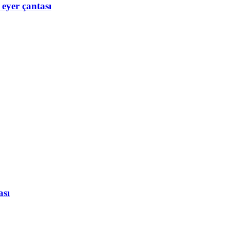
 eyer çantası
ası