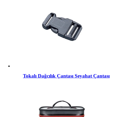
Tokalı Dağcılık Çantası Seyahat Çantası