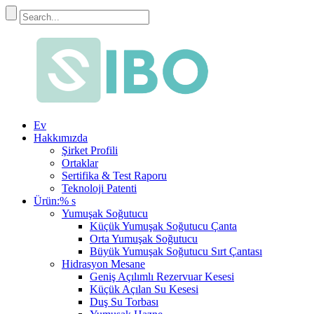
Ev
Hakkımızda
Şirket Profili
Ortaklar
Sertifika & Test Raporu
Teknoloji Patenti
Ürün:% s
Yumuşak Soğutucu
Küçük Yumuşak Soğutucu Çanta
Orta Yumuşak Soğutucu
Büyük Yumuşak Soğutucu Sırt Çantası
Hidrasyon Mesane
Geniş Açılımlı Rezervuar Kesesi
Küçük Açılan Su Kesesi
Duş Su Torbası