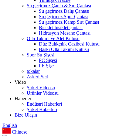
Yumuşak Hazne
Su geçirmez Çanta & Sırt Çantası
Su geçirmez Dalış Çantası
Su geçirmez Spor Çantası
Su geçirmez Kamp Sırt Çantası
Bisiklet bisiklet çantası
Hidrasyon Mesane Çantası
Olta Takımı ve Alet Kutusu
Düz Balıkçılık Cazibesi Kutusu
Baskı Olta Takımı Kutusu
Spor Su Şişesi
PC Şişesi
PE Şişe
tokalar
Askeri Seri
Video
Şirket Videosu
Ürünler Videosu
Haberler
Endüstri Haberleri
Şirket Haberleri
Bize Ulaşın
English
Chinese