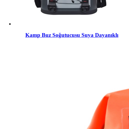
Kamp Buz Soğutucusu Suya Dayanıklı