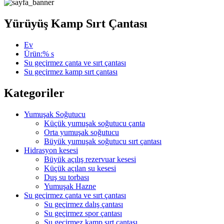
Yürüyüş Kamp Sırt Çantası
Ev
Ürün:% s
Su geçirmez çanta ve sırt çantası
Su geçirmez kamp sırt çantası
Kategoriler
Yumuşak Soğutucu
Küçük yumuşak soğutucu çanta
Orta yumuşak soğutucu
Büyük yumuşak soğutucu sırt çantası
Hidrasyon kesesi
Büyük açılış rezervuar kesesi
Küçük açılan su kesesi
Duş su torbası
Yumuşak Hazne
Su geçirmez çanta ve sırt çantası
Su geçirmez dalış çantası
Su geçirmez spor çantası
Su geçirmez kamp sırt çantası