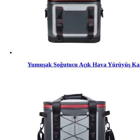
Yumuşak Soğutucu Açık Hava Yürüyüş K