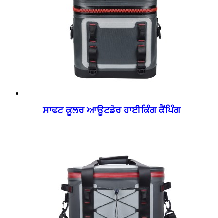
ਸਾਫਟ ਕੂਲਰ ਆਊਟਡੋਰ ਹਾਈਕਿੰਗ ਕੈਂਪਿੰਗ