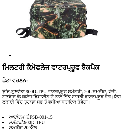
ਮਿਲਟਰੀ ਕੈਮੋਫਲੇਜ ਵਾਟਰਪ੍ਰੂਫ ਬੈਕਪੈਕ
ਛੋਟਾ ਵਰਣਨ:
ਉੱਚ-ਗੁਣਵੱਤਾ 900D-TPU ਵਾਟਰਪ੍ਰੂਫ ਸਮੱਗਰੀ, 20L ਸਮਰੱਥਾ, ਫੌਜੀ-
ਗੁਣਵੱਤਾ ਕੈਮਫਲੇਜ ਡਿਜ਼ਾਈਨ ਦੇ ਨਾਲ ਇੱਕ ਬਾਹਰੀ ਵਾਟਰਪ੍ਰੂਫ ਬੈਗ।ਇਹ
ਲੜਾਈ ਵਿੱਚ ਤੁਹਾਡਾ ਸਭ ਤੋਂ ਵਧੀਆ ਸਹਾਇਕ ਹੋਵੇਗਾ।
ਆਈਟਮ ਨੰ:
FSB-001-15
ਸਮੱਗਰੀ:
900D-TPU
ਸਮਰੱਥਾ:
20 ਐੱਲ