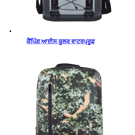
ਕੈਂਪਿੰਗ ਆਈਸ ਕੂਲਰ ਵਾਟਰਪ੍ਰੂਫ਼