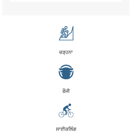
ਚੜ੍ਹਨਾ
ਫੌਜੀ
ਸਾਈਕਲਿੰਗ