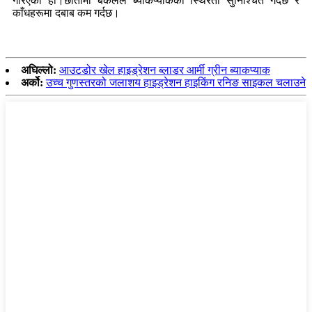
गरिएको हो।छातीमा बकलले ब्याकप्याकको स्थिरता सुनिश्चित गर्दछ र
काँधहरूमा दबाब कम गर्दछ।
अघिल्लो:
आउटडोर खेल हाइड्रेशन ब्लाडर आर्मी ग्रीन ब्याकप्याक
अर्को:
उच्च गुणस्तरको जलाशय हाइड्रेशन हाइकिंग रनिङ साइकल चलाउने