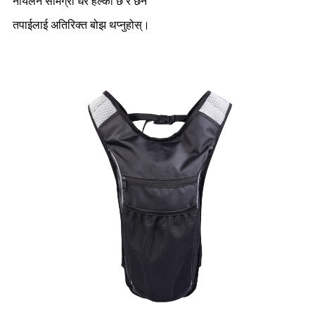
नायलन सामग्री धेरै हल्का छ र छैन
तपाईलाई अतिरिक्त बोझ थप्नुहोस्।