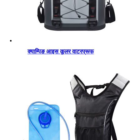
क्याम्पिङ आइस कूलर वाटरप्रूफ