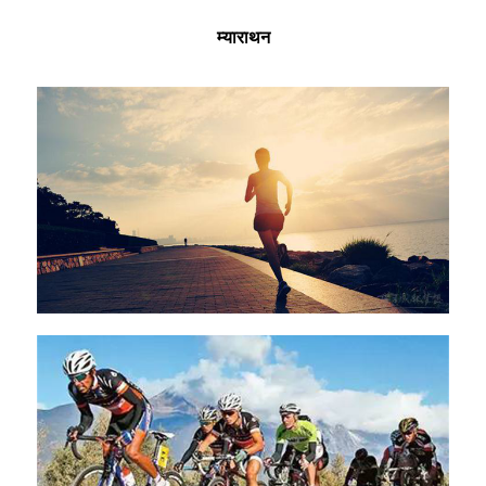
म्याराथन