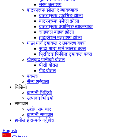
नरम जलाशय
वाटरप्रूफ झोला र ब्याकप्याक
वाटरप्रूफ डाइभिङ झोला
वाटरप्रूफ डफेल झोला
वाटरप्रूफ क्याम्पिङ ब्याकप्याक
साइकल बाइक झोला
हाइड्रेशन मूत्राशय झोला
माछा मार्ने ट्याकल र उपकरण बक्स
सादा माछा मार्ने लालच बक्स
प्रिन्टिङ फिशिङ ट्याकल बक्स
खेलकुद पानीको बोतल
पीसी बोतल
पीई बोतल
बकल्स
सैन्य श्रृंखला
भिडियो
कम्पनी भिडियो
उत्पादन भिडियो
समाचार
उद्योग समाचार
कम्पनी समाचार
हामीलाई सम्पर्क गर्नुहोस
English