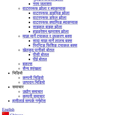
नरम जलाशय
वाटरप्रूफ झोला र ब्याकप्याक
वाटरप्रूफ डाइभिङ झोला
वाटरप्रूफ डफेल झोला
वाटरप्रूफ क्याम्पिङ ब्याकप्याक
साइकल बाइक झोला
हाइड्रेशन मूत्राशय झोला
माछा मार्ने ट्याकल र उपकरण बक्स
सादा माछा मार्ने लालच बक्स
प्रिन्टिङ फिशिङ ट्याकल बक्स
खेलकुद पानीको बोतल
पीसी बोतल
पीई बोतल
बकल्स
सैन्य श्रृंखला
भिडियो
कम्पनी भिडियो
उत्पादन भिडियो
समाचार
उद्योग समाचार
कम्पनी समाचार
हामीलाई सम्पर्क गर्नुहोस
English