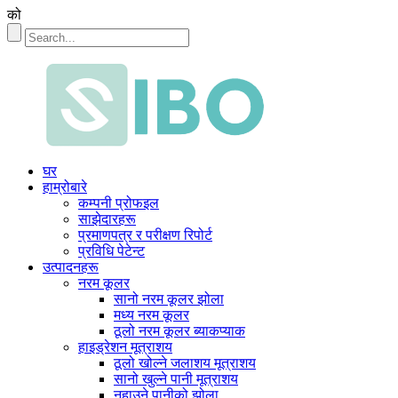
को
घर
हाम्रोबारे
कम्पनी प्रोफइल
साझेदारहरू
प्रमाणपत्र र परीक्षण रिपोर्ट
प्रविधि पेटेन्ट
उत्पादनहरू
नरम कूलर
सानो नरम कूलर झोला
मध्य नरम कूलर
ठूलो नरम कूलर ब्याकप्याक
हाइड्रेशन मूत्राशय
ठूलो खोल्ने जलाशय मूत्राशय
सानो खुल्ने पानी मूत्राशय
नुहाउने पानीको झोला