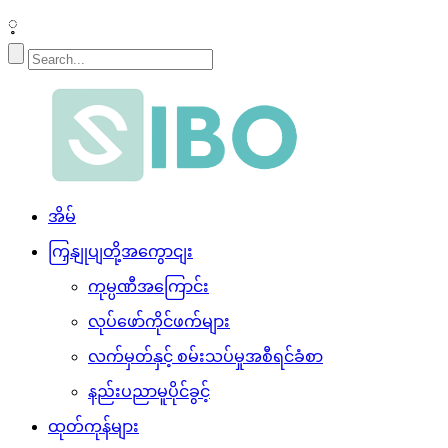
့
အိမ်
ကြှနျုပျတို့အကွောငျး
ကုမ္ပဏီအကြောင်း
လုပ်ဖော်ကိုင်ဖက်များ
လက်မှတ်နှင့် စမ်းသပ်မှုအစီရင်ခံစာ
နည်းပညာမူပိုင်ခွင့်
ထုတ်ကုန်များ