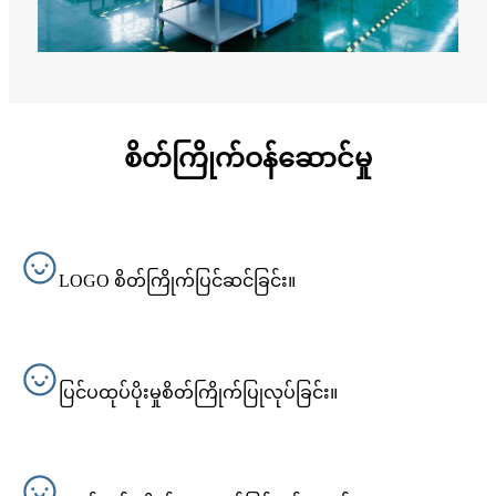
စိတ်ကြိုက်ဝန်ဆောင်မှု
LOGO စိတ်ကြိုက်ပြင်ဆင်ခြင်း။
ပြင်ပထုပ်ပိုးမှုစိတ်ကြိုက်ပြုလုပ်ခြင်း။