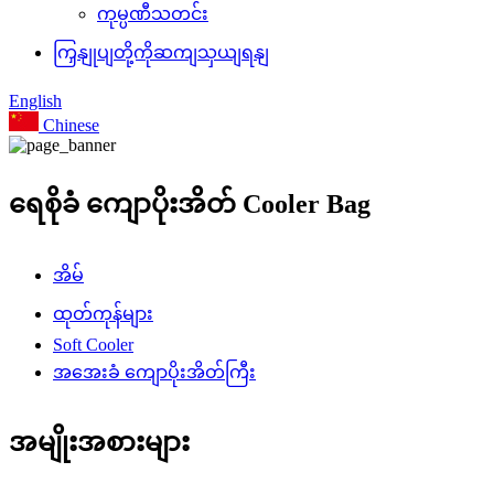
ကုမ္ပဏီသတင်း
ကြှနျုပျတို့ကိုဆကျသှယျရနျ
English
Chinese
ရေစိုခံ ကျောပိုးအိတ် Cooler Bag
အိမ်
ထုတ်ကုန်များ
Soft Cooler
အအေးခံ ကျောပိုးအိတ်ကြီး
အမျိုးအစားများ