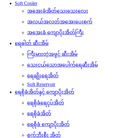
Soft Cooler
အအေးခံအိတ်သေးသေးလေး
အလယ်အလတ်အအေးပေးစက်
အအေးခံ ကျောပိုးအိတ်ကြီး
ရေဓါတ် ဆီးအိမ်
ကြီးမားတဲ့အဖွင့် ဆီးအိမ်
သေးငယ်သောအပေါက်ရေဆီးအိမ်
ရေချိုးရေအိတ်
Soft Reservoir
ရေစိုခံအိတ်နှင့် ကျောပိုးအိတ်
ရေစိုခံရေငုပ်အိတ်
ရေစိုခံအိတ်
ရေစိုခံ ကျောပိုးအိတ်
စက်ဘီးစီး အိတ်