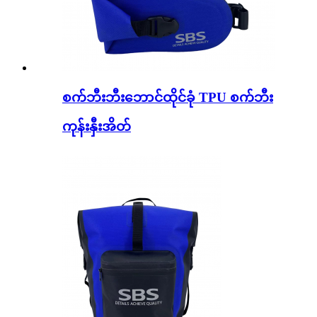
စက်ဘီးဘီးဘောင်ထိုင်ခုံ TPU စက်ဘီး
ကုန်းနှီးအိတ်