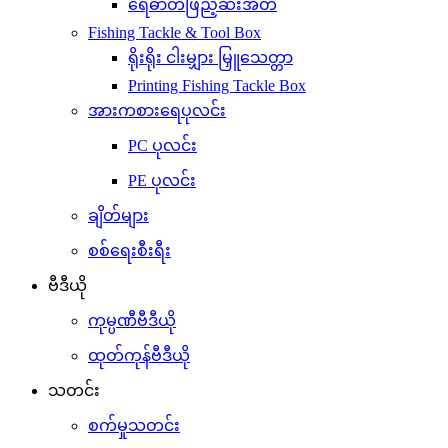
ရေဓာတ်ဖြည့်ဆီးအိတ်
Fishing Tackle & Tool Box
ရိုးရိုး ငါးမျှား မြှူသေတ္တာ
Printing Fishing Tackle Box
အားကစားရေပုလင်း
PC ပုလင်း
PE ပုလင်း
ချိတ်များ
စစ်ရေးစီးရီး
ဗီဒီယို
ကုမ္ပဏီဗီဒီယို
ထုတ်ကုန်ဗီဒီယို
သတင်း
စက်မှုသတင်း