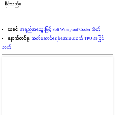
နိုင်သည်။
ယခင်-
အရည်အသွေးမြင့် Soft Waterproof Cooler အိတ်
နောက်တစ်ခု:
အိတ်ဆောင်ရေခဲအေးပေးစက် TPU အပြင်
ဘက်