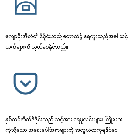
ကျောပိုးအိတ်၏ ဒီဇိုင်းသည် တောထဲ၌ ရေကူးသည့်အခါ သင့်
လက်များကို လွတ်စေနိုင်သည်။
နှစ်ထပ်အိတ်ဒီဇိုင်းသည် သင့်အား ရေပုလင်းများ၊ ကြိုးများ
ကဲ့သို့သော အရေးပေါ်အရာများကို အလွယ်တကူရနိုင်စေ