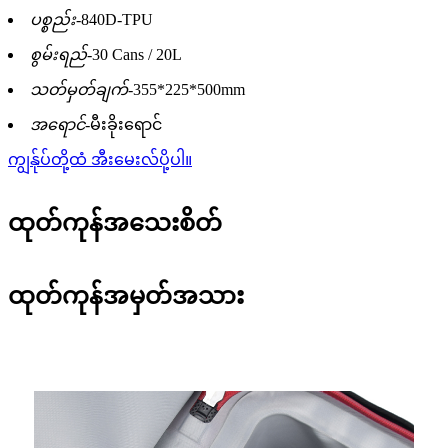
ပစ္စည်း-
840D-TPU
စွမ်းရည်-
30 Cans / 20L
သတ်မှတ်ချက်-
355*225*500mm
အရောင်-
မီးခိုးရောင်
ကျွန်ုပ်တို့ထံ အီးမေးလ်ပို့ပါ။
ထုတ်ကုန်အသေးစိတ်
ထုတ်ကုန်အမှတ်အသား