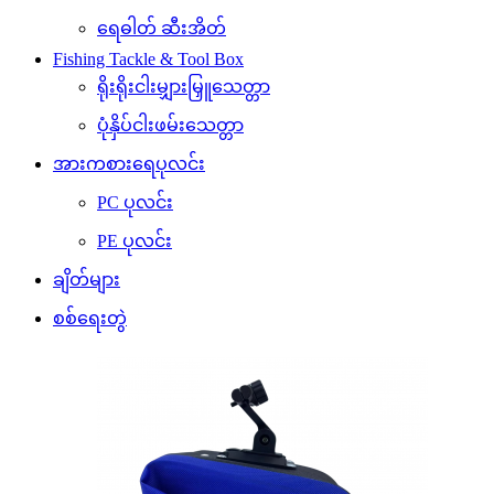
ရေဓါတ် ဆီးအိတ်
Fishing Tackle & Tool Box
ရိုးရိုးငါးမျှားမြှူသေတ္တာ
ပုံနှိပ်ငါးဖမ်းသေတ္တာ
အားကစားရေပုလင်း
PC ပုလင်း
PE ပုလင်း
ချိတ်များ
စစ်ရေးတွဲ