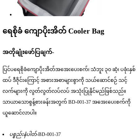
ရေစိုခံ ကျောပိုးအိတ် Cooler Bag
အတိုချုံးဖော်ပြချက်-
ပြင်ပရေစိုခံကျောပိုးအိတ်အအေးပေးစက်၊ သံဘူး ၃၀ ဆံ့၊ ပခုံးနှစ်
ထပ် ဒီဇိုင်းကြောင့် အစားအစာများစွာကို သယ်ဆောင်စဉ် သင့်
လက်များကို လွတ်လွတ်လပ်လပ် အသုံးပြုနိုင်မည်ဖြစ်သည်။
သာယာသောစွန့်စားခန်းအတွက် BD-001-37 အအေးပေးစက်ကို
ယူဆောင်လာပါ။
ပစ္စည်းနံပါတ်-
BD-001-37