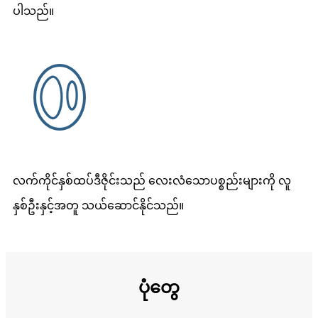
ပါသည်။
လက်ကိုင်နှစ်ထပ်ဒီဇိုင်းသည် လေးလံသောပစ္စည်းများကို လူ
နှစ်ဦးနှင့်အတူ သယ်ဆောင်နိုင်သည်။
ပုံတွေ