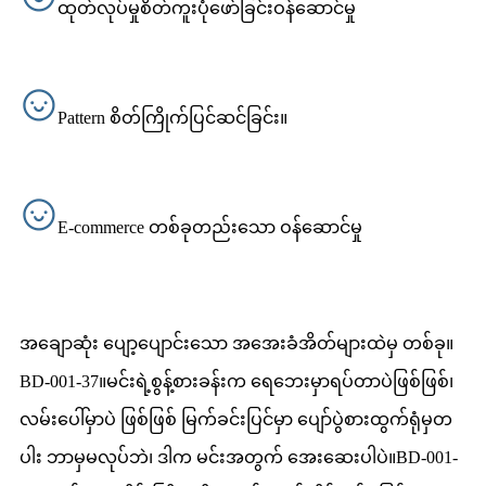
ထုတ်လုပ်မှုစိတ်ကူးပုံဖော်ခြင်းဝန်ဆောင်မှု
Pattern စိတ်ကြိုက်ပြင်ဆင်ခြင်း။
E-commerce တစ်ခုတည်းသော ဝန်ဆောင်မှု
အချောဆုံး ပျော့ပျောင်းသော အအေးခံအိတ်များထဲမှ တစ်ခု။
BD-001-37။မင်းရဲ့စွန့်စားခန်းက ရေဘေးမှာရပ်တာပဲဖြစ်ဖြစ်၊
လမ်းပေါ်မှာပဲ ဖြစ်ဖြစ် မြက်ခင်းပြင်မှာ ပျော်ပွဲစားထွက်ရုံမှတ
ပါး ဘာမှမလုပ်ဘဲ၊ ဒါက မင်းအတွက် အေးဆေးပါပဲ။BD-001-