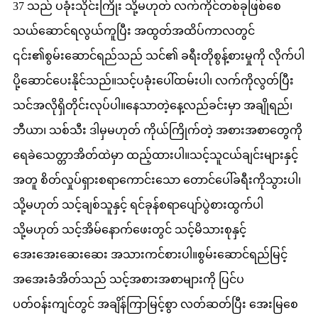
37 သည် ပခုံးသိုင်းကြိုး သို့မဟုတ် လက်ကိုင်တစ်ခုဖြစ်စေ
သယ်ဆောင်ရလွယ်ကူပြီး အထွတ်အထိပ်ကာလတွင်
၎င်း၏စွမ်းဆောင်ရည်သည် သင်၏ ခရီးတိုစွန့်စားမှုကို လိုက်ပါ
ပို့ဆောင်ပေးနိုင်သည်။သင့်ပခုံးပေါ်ထမ်းပါ၊ လက်ကိုလွတ်ပြီး
သင်အလိုရှိတိုင်းလုပ်ပါ။နေသာတဲ့နေ့လည်ခင်းမှာ အချိုရည်၊
ဘီယာ၊ သစ်သီး ဒါမှမဟုတ် ကိုယ်ကြိုက်တဲ့ အစားအစာတွေကို
ရေခဲသေတ္တာအိတ်ထဲမှာ ထည့်ထားပါ။သင့်သူငယ်ချင်းများနှင့်
အတူ စိတ်လှုပ်ရှားစရာကောင်းသော တောင်ပေါ်ခရီးကိုသွားပါ၊
သို့မဟုတ် သင့်ချစ်သူနှင့် ရင်ခုန်စရာပျော်ပွဲစားထွက်ပါ
သို့မဟုတ် သင့်အိမ်နောက်ဖေးတွင် သင့်မိသားစုနှင့်
အေးအေးဆေးဆေး အသားကင်စားပါ။စွမ်းဆောင်ရည်မြင့်
အအေးခံအိတ်သည် သင့်အစားအစာများကို ပြင်ပ
ပတ်ဝန်းကျင်တွင် အချိန်ကြာမြင့်စွာ လတ်ဆတ်ပြီး အေးမြစေ