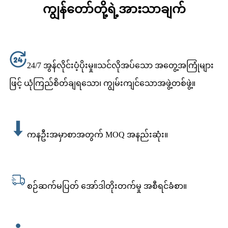
ကျွန်တော်တို့ရဲ့အားသာချက်
24/7 အွန်လိုင်းပံ့ပိုးမှု။သင်လိုအပ်သော အတွေ့အကြုံများ
ဖြင့် ယုံကြည်စိတ်ချရသော၊ ကျွမ်းကျင်သောအဖွဲ့တစ်ဖွဲ့။
ကနဦးအမှာစာအတွက် MOQ အနည်းဆုံး။
စဉ်ဆက်မပြတ် အော်ဒါတိုးတက်မှု အစီရင်ခံစာ။