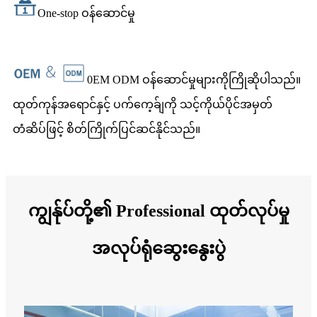
One-stop ဝန်ဆောင်မှု
0EM ODM ဝန်ဆောင်မှုများကိုကြိုဆိုပါသည်။
ထုတ်ကုန်အရောင်နှင့် ပက်ကေ့ခ်ျကို သင့်ကိုယ်ပိုင်အမှတ်
တံဆိပ်ဖြင့် စိတ်ကြိုက်ပြင်ဆင်နိုင်သည်။
ကျွန်ုပ်တို့၏ Professional ထုတ်လုပ်မှု
အလုပ်ရုံဆွေးနွေးပွဲ