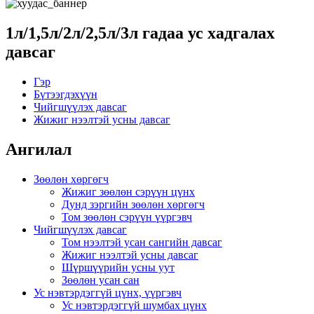
1л/1,5л/2л/2,5л/3л гадаа ус хадгалах
давсаг
Гэр
Бүтээгдэхүүн
Чийгшүүлэх давсаг
Жижиг нээлтэй усны давсаг
Ангилал
Зөөлөн хөргөгч
Жижиг зөөлөн сэрүүн цүнх
Дунд зэргийн зөөлөн хөргөгч
Том зөөлөн сэрүүн үүргэвч
Чийгшүүлэх давсаг
Том нээлтэй усан сангийн давсаг
Жижиг нээлтэй усны давсаг
Шүршүүрийн усны уут
Зөөлөн усан сан
Ус нэвтэрдэггүй цүнх, үүргэвч
Ус нэвтэрдэггүй шумбах цүнх