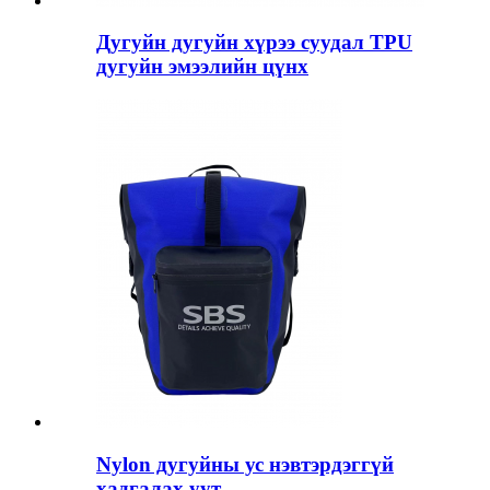
Дугуйн дугуйн хүрээ суудал TPU
дугуйн эмээлийн цүнх
Nylon дугуйны ус нэвтэрдэггүй
хадгалах уут