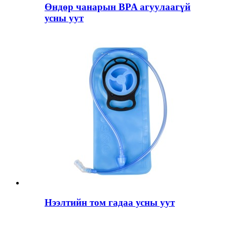
Өндөр чанарын BPA агуулаагүй
усны уут
Нээлтийн том гадаа усны уут