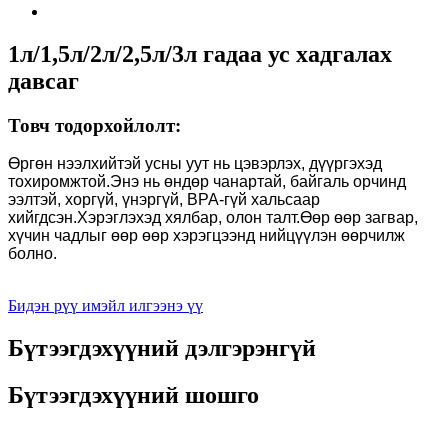
1л/1,5л/2л/2,5л/3л гадаа ус хадгалах
давсаг
Товч тодорхойлолт:
Өргөн нээлхийтэй усны уут нь цэвэрлэх, дүүргэхэд
тохиромжтой.Энэ нь өндөр чанартай, байгаль орчинд
ээлтэй, хоргүй, үнэргүй, BPA-гүй хальсаар
хийгдсэн.Хэрэглэхэд хялбар, олон талт.Өөр өөр загвар,
хүчин чадлыг өөр өөр хэрэгцээнд нийцүүлэн өөрчилж
болно.
Бидэн рүү имэйл илгээнэ үү
Бүтээгдэхүүний дэлгэрэнгүй
Бүтээгдэхүүний шошго