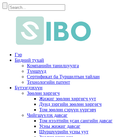
Гэр
Бидний тухай
Компанийн танилцуулга
Түншүүд
Сертификат ба Туршилтын тайлан
Технологийн патент
Бүтээгдэхүүн
Зөөлөн хөргөгч
Жижиг зөөлөн хөргөгч уут
Дунд зэргийн зөөлөн хөргөгч
Том зөөлөн сэрүүн үүргэвч
Чийгшүүлэх давсаг
Том нээлтийн усан сангийн давсаг
Усны жижиг давсаг
Шүршүүрийн усны уут