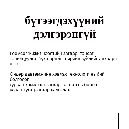
бүтээгдэхүүний
дэлгэрэнгүй
Гоёмсог жижиг нээлтийн загвар, тансаг
танилцуулга, бүх нарийн ширийн зүйлийг анхаарч
үзэх.
Өндөр давтамжийн хэвлэх технологи нь бий
болгодог
гурван хэмжээст загвар, загвар нь болно
удаан хугацаагаар хадгалах.