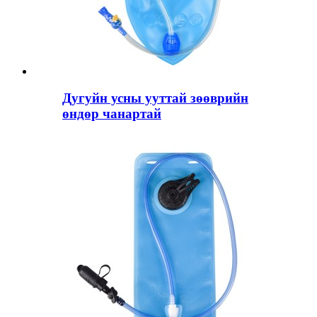
Дугуйн усны ууттай зөөврийн
өндөр чанартай