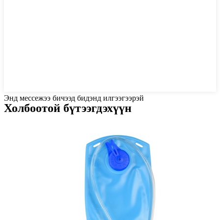
Энд мессежээ бичээд бидэнд илгээгээрэй
Холбоотой бүтээгдэхүүн