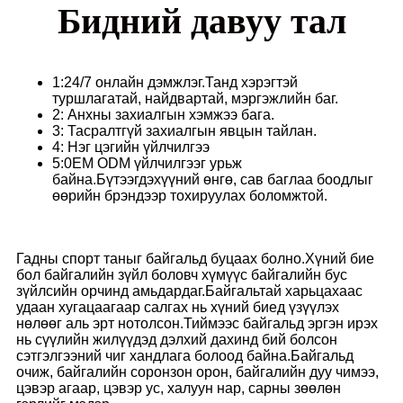
Бидний давуу тал
1:24/7 онлайн дэмжлэг.Танд хэрэгтэй
туршлагатай, найдвартай, мэргэжлийн баг.
2: Анхны захиалгын хэмжээ бага.
3: Тасралтгүй захиалгын явцын тайлан.
4: Нэг цэгийн үйлчилгээ
5:0EM ODM үйлчилгээг урьж
байна.Бүтээгдэхүүний өнгө, сав баглаа боодлыг
өөрийн брэндээр тохируулах боломжтой.
Гадны спорт таныг байгальд буцаах болно.Хүний бие
бол байгалийн зүйл боловч хүмүүс байгалийн бус
зүйлсийн орчинд амьдардаг.Байгальтай харьцахаас
удаан хугацаагаар салгах нь хүний ​​биед үзүүлэх
нөлөөг аль эрт нотолсон.Тиймээс байгальд эргэн ирэх
нь сүүлийн жилүүдэд дэлхий дахинд бий болсон
сэтгэлгээний чиг хандлага болоод байна.Байгальд
очиж, байгалийн соронзон орон, байгалийн дуу чимээ,
цэвэр агаар, цэвэр ус, халуун нар, сарны зөөлөн