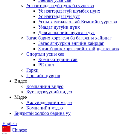
Зөөлөн усан сан
Ус нэвтэрдэггүй цүнх ба үүргэвч
Ус нэвтэрдэггүй шумбах цүнх
Ус нэвтэрдэггүй уут
Усны хамгаалалттай Кемпийн үүргэвч
Унадаг дугуйн цүнх
Давсагны чийгшүүлэгч уут
Загас барих хэрэгсэл ба багажны хайрцаг
Загас агнуурын энгийн хайрцаг
Загас барих хэрэгслийн хайрцаг хэвлэх
Спортын усны сав
Компьютерийн сав
PE шил
Горхи
Цэргийн цуврал
Видео
Компанийн видео
Бүтээгдэхүүний видео
Мэдээ
Аж үйлдвэрийн мэдээ
Компанийн мэдээ
Бидэнтэй холбоо барина уу
English
Chinese