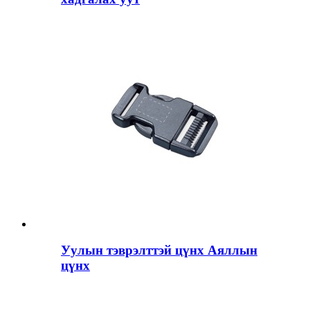
Уулын тэврэлттэй цүнх Аяллын
цүнх