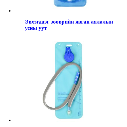
Эвхэгддэг зөөврийн явган аялалын
усны уут