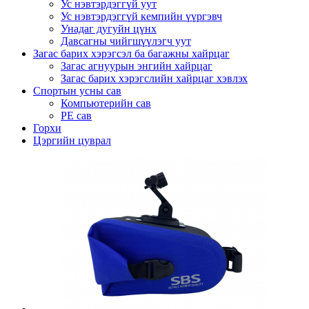
Ус нэвтэрдэггүй уут
Ус нэвтэрдэггүй кемпийн үүргэвч
Унадаг дугуйн цүнх
Давсагны чийгшүүлэгч уут
Загас барих хэрэгсэл ба багажны хайрцаг
Загас агнуурын энгийн хайрцаг
Загас барих хэрэгслийн хайрцаг хэвлэх
Спортын усны сав
Компьютерийн сав
PE сав
Горхи
Цэргийн цуврал