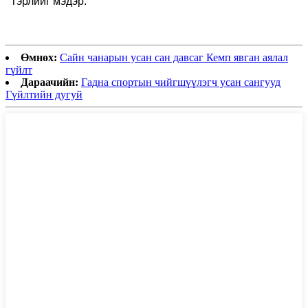
гэрлийг мэдэр.
Өмнөх:
Сайн чанарын усан сан давсаг Кемп явган аялал
гүйлт
Дараачийн:
Гадна спортын чийгшүүлэгч усан сангууд
Гүйлтийн дугуй