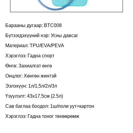
Барааны дугаар: BTC008
Бүтээгдэхүүний нэр: Усны давсаг
Материал: TPU/EVA/PEVA
Хэрэглээ: Гадна спорт
Өнгө: Захиалгат өнгө
Онцлог: Хөнгөн жинтэй
Эзлэхүүн: 1л/1,5л/2л/3л
Үзүүлэлт: 43x17.5см (2.5л)
Сав баглаа боодол: 1ш/поли уут+картон
Хэрэглээ: Гадна тоног төхөөрөмж