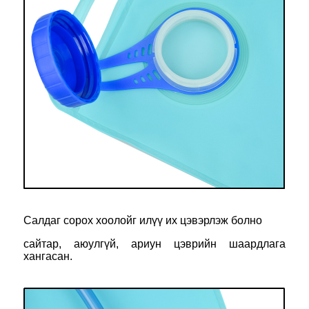
Салдаг сорох хоолойг илүү их цэвэрлэж болно
сайтар, аюулгүй, ариун цэврийн шаардлага
хангасан.