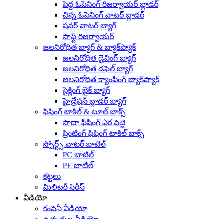
పెద్ద ఓపెనింగ్ రిజర్వాయర్ బ్లాడర్
చిన్న ఓపెనింగ్ వాటర్ బ్లాడర్
షవర్ వాటర్ బ్యాగ్
సాఫ్ట్ రిజర్వాయర్
జలనిరోధిత బ్యాగ్ & బ్యాక్‌ప్యాక్
జలనిరోధిత డైవింగ్ బ్యాగ్
జలనిరోధిత డఫెల్ బ్యాగ్
జలనిరోధిత క్యాంపింగ్ బ్యాక్‌ప్యాక్
సైక్లింగ్ బైక్ బ్యాగ్
హైడ్రేషన్ బ్లాడర్ బ్యాగ్
ఫిషింగ్ టాకిల్ & టూల్ బాక్స్
సాదా ఫిషింగ్ ఎర పెట్టె
ప్రింటింగ్ ఫిషింగ్ టాకిల్ బాక్స్
స్పోర్ట్స్ వాటర్ బాటిల్
PC బాటిల్
PE బాటిల్
కట్టలు
మిలిటరీ సిరీస్
వీడియో
కంపెనీ వీడియో