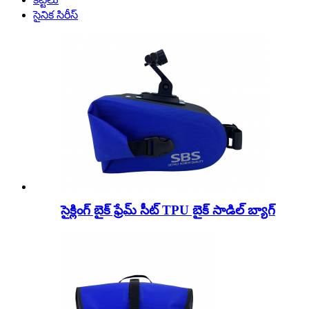
సైనిక సిరీస్
సైక్లింగ్ బైక్ ఫ్రేమ్ సీట్ TPU బైక్ సాడిల్ బ్యాగ్