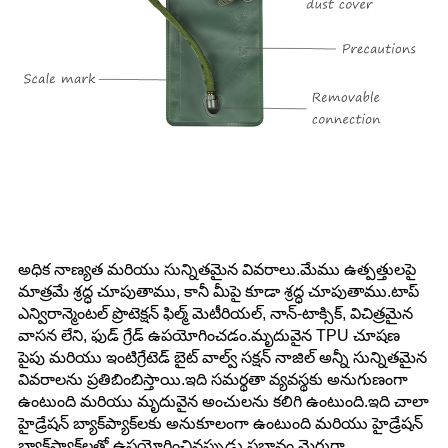
అధిక నాణ్యత మరియు సున్నితమైన వివరాలు.మేము ఉత్పత్తులపై
మాత్రమే శ్రద్ధ చూపుతాము, కానీ మీపై కూడా శ్రద్ధ చూపుతాము.టాప్
ఎన్విరాన్మెంటల్ ప్రొటెక్షన్ ఫిల్మ్ మెటీరియల్, నాన్-టాక్సిక్, విచిత్రమైన
వాసన లేని, ఫుడ్ గ్రేడ్ ఉపయోగించడం.మృదువైన TPU చూషణ
పైపు మరియు ఇంటిగ్రేటెడ్ బైట్ వాల్వ్ సక్షన్ నాజిల్ అన్నీ సున్నితమైన
వివరాలను ప్రతిబింబిస్తాయి.ఇది సమర్థతా వ్యవస్థకు అనుగుణంగా
ఉంటుంది మరియు మృదువైన అంచులను కలిగి ఉంటుంది.ఇది చాలా
హైడ్రేషన్ బ్యాక్‌ప్యాక్‌లకు అనుకూలంగా ఉంటుంది మరియు హైడ్రేషన్
బ్యాక్‌ప్యాక్‌లతో ఉపయోగించినప్పుడు ప్రభావం మెరుగ్గా