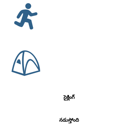
సైక్లింగ్
నడుస్తోంది