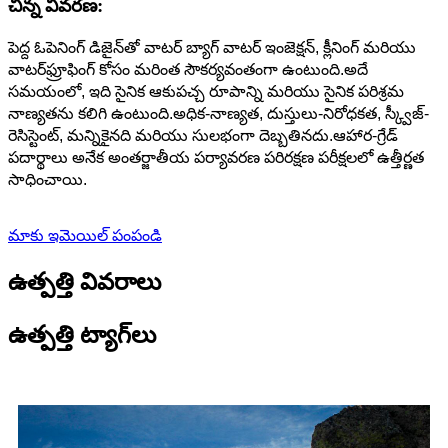
చిన్న వివరణ:
పెద్ద ఓపెనింగ్ డిజైన్‌తో వాటర్ బ్యాగ్ వాటర్ ఇంజెక్షన్, క్లీనింగ్ మరియు
వాటర్‌ఫ్రూఫింగ్ కోసం మరింత సౌకర్యవంతంగా ఉంటుంది.అదే
సమయంలో, ఇది సైనిక ఆకుపచ్చ రూపాన్ని మరియు సైనిక పరిశ్రమ
నాణ్యతను కలిగి ఉంటుంది.అధిక-నాణ్యత, దుస్తులు-నిరోధకత, స్క్వీజ్-
రెసిస్టెంట్, మన్నికైనది మరియు సులభంగా దెబ్బతినదు.ఆహార-గ్రేడ్
పదార్థాలు అనేక అంతర్జాతీయ పర్యావరణ పరిరక్షణ పరీక్షలలో ఉత్తీర్ణత
సాధించాయి.
మాకు ఇమెయిల్ పంపండి
ఉత్పత్తి వివరాలు
ఉత్పత్తి ట్యాగ్‌లు