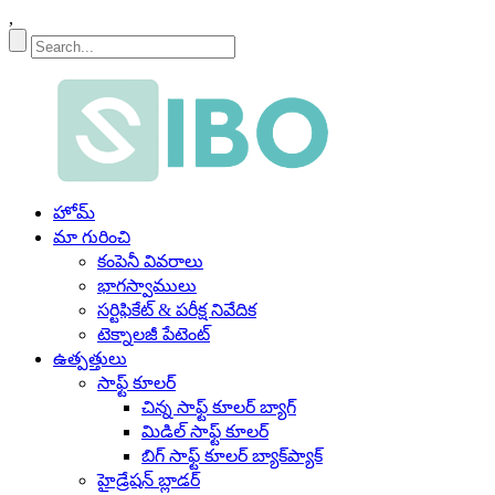
,
హోమ్
మా గురించి
కంపెనీ వివరాలు
భాగస్వాములు
సర్టిఫికేట్ & పరీక్ష నివేదిక
టెక్నాలజీ పేటెంట్
ఉత్పత్తులు
సాఫ్ట్ కూలర్
చిన్న సాఫ్ట్ కూలర్ బ్యాగ్
మిడిల్ సాఫ్ట్ కూలర్
బిగ్ సాఫ్ట్ కూలర్ బ్యాక్‌ప్యాక్
హైడ్రేషన్ బ్లాడర్