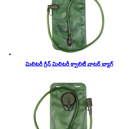
మిలిటరీ గ్రీన్ మిలిటరీ క్వాలిటీ వాటర్ బ్యాగ్