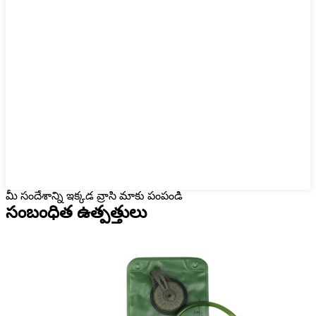
మీ సందేశాన్ని ఇక్కడ వ్రాసి మాకు పంపండి
సంబంధిత ఉత్పత్తులు